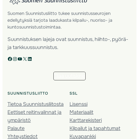
Suomen Suunnistusliitto tukee suunnistusseurojen
edellytyksiä tarjota laadukasta kilpailu-, nuoriso- ja
kuntosuunnistustoimintaa.
Suunnistuksen lajeja ovat suunnistus, hiihto-, pyörä-
ja tarkkuussuunnistus.
Facebook
Instagram
YouTube
X
LinkedIn
Tilaa uutiskirje
SUUNNISTUSLIITTO
SSL
Tietoa Suunnistusliitosta
Lisenssi
Eettiset reitinvalinnat ja
Materiaalit
ympäristö
Karttarekisteri
Palaute
Kilpailut ja tapahtumat
Yhteystiedot
Kuvapankki