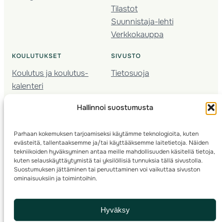
Tilastot
Suunnistaja-lehti
Verkkokauppa
KOULUTUKSET
SIVUSTO
Koulutus ja koulutus­
Tietosuoja
kalenteri
Nuorison koulutukset
Hallinnoi suostumusta
Seura­kehittäminen
Valmentaja­koulutus
Parhaan kokemuksen tarjoamiseksi käytämme teknologioita, kuten
Kartoitus
evästeitä, tallentaaksemme ja/tai käyttääksemme laitetietoja. Näiden
Ratamestari
tekniikoiden hyväksyminen antaa meille mahdollisuuden käsitellä tietoja,
kuten selauskäyttäytymistä tai yksilöllisiä tunnuksia tällä sivustolla.
Suostumuksen jättäminen tai peruuttaminen voi vaikuttaa sivuston
Suomen Suunnistusliitto
© 2025 ·
· Valimotie 10, 00380 Helsinki, Finland
ominaisuuksiin ja toimintoihin.
info(a)suunnistusliitto.fi,
Rastilipun asiat
: rastilippu(a)suunnistusliitto.fi
Hyväksy
Kilpailut ja kuntorastit – Rastilippu
:::
Rastilipun ohjeet