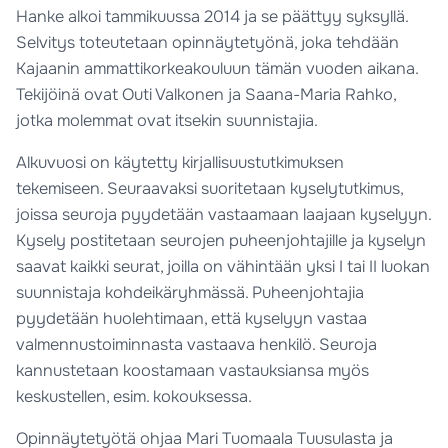
Hanke alkoi tammikuussa 2014 ja se päättyy syksyllä.
Selvitys toteutetaan opinnäytetyönä, joka tehdään
Kajaanin ammattikorkeakouluun tämän vuoden aikana.
Tekijöinä ovat Outi Valkonen ja Saana-Maria Rahko,
jotka molemmat ovat itsekin suunnistajia.
Alkuvuosi on käytetty kirjallisuustutkimuksen
tekemiseen. Seuraavaksi suoritetaan kyselytutkimus,
joissa seuroja pyydetään vastaamaan laajaan kyselyyn.
Kysely postitetaan seurojen puheenjohtajille ja kyselyn
saavat kaikki seurat, joilla on vähintään yksi I tai II luokan
suunnistaja kohdeikäryhmässä. Puheenjohtajia
pyydetään huolehtimaan, että kyselyyn vastaa
valmennustoiminnasta vastaava henkilö. Seuroja
kannustetaan koostamaan vastauksiansa myös
keskustellen, esim. kokouksessa.
Opinnäytetyötä ohjaa Mari Tuomaala Tuusulasta ja