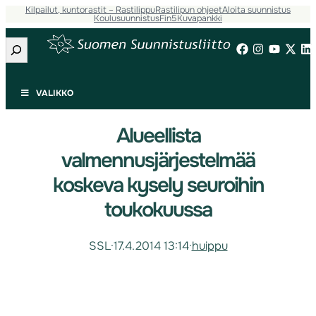
Kilpailut, kuntorastit – Rastilippu
Rastilipun ohjeet
Aloita suunnistus
Koulusuunnistus
Fin5
Kuvapankki
Etsi
VALIKKO
Alueellista
valmennusjärjestelmää
koskeva kysely seuroihin
toukokuussa
SSL
·
17.4.2014 13:14
·
huippu