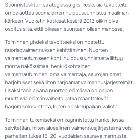
Suunnistusliiton strategiassa yksi keskeisiä tavoitteita
on palauttaa suomalainen huippusuunnistus maailman
kärkeen. Vuokatin kotikisat kesällä 2013 olikin oiva
osoitus siitä, että oikeaan suuntaan ollaan menossa.
Toiminnan yhdeksi tavoitteeksi on nostettu
nuorisovalmennuksen kehittäminen. Nuorten
valmentautumiseen kohti huippusuunnistusta liittyy
monta näkökulmaa: henkilökohtainen
valmentautuminen, oma valmentaja, seurojen omat
harjoitukset sekä liiton tarjoamat valmennusjärjestelmät.
Lisäksi tänä aikana nuorten elämässä on paljon
muuttuvia elämänvaiheita, jotka määrittelevät
harjoitusolosuhteita, kuten opiskelupaikan valinta.
Toiminnan tukemiseksi on käynnistetty hanke, jossa
selvitetään, miten alueellinen valmennusjärjestelmä voisi
parhaiten tukea 15–20-vuotiaiden seuravalmennusta.