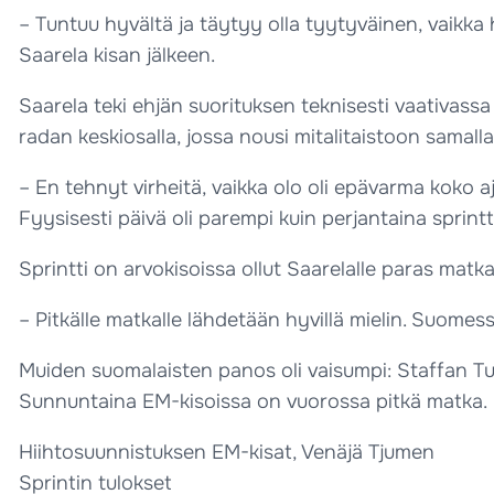
– Tuntuu hyvältä ja täytyy olla tyytyväinen, vaikka
Saarela kisan jälkeen.
Saarela teki ehjän suorituksen teknisesti vaativassa 
radan keskiosalla, jossa nousi mitalitaistoon samalla
– En tehnyt virheitä, vaikka olo oli epävarma koko aj
Fyysisesti päivä oli parempi kuin perjantaina sprintt
Sprintti on arvokisoissa ollut Saarelalle paras matk
– Pitkälle matkalle lähdetään hyvillä mielin. Suomess
Muiden suomalaisten panos oli vaisumpi: Staffan Tunis
Sunnuntaina EM-kisoissa on vuorossa pitkä matka.
Hiihtosuunnistuksen EM-kisat, Venäjä Tjumen
Sprintin tulokset