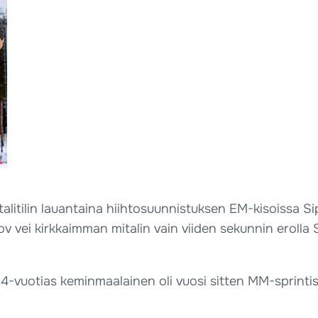
talitilin lauantaina hiihtosuunnistuksen EM-kisoissa Si
ov vei kirkkaimman mitalin vain viiden sekunnin erolla 
ä 24-vuotias keminmaalainen oli vuosi sitten MM-sprint