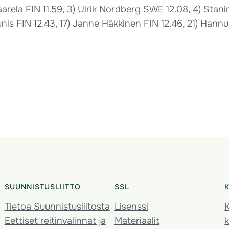
 Saarela FIN 11.59, 3) Ulrik Nordberg SWE 12.08, 4) St
Tunis FIN 12.43, 17) Janne Häkkinen FIN 12.46, 21) Ha
SUUNNISTUSLIITTO
SSL
Tietoa Suunnistusliitosta
Lisenssi
K
Eettiset reitinvalinnat ja
Materiaalit
k