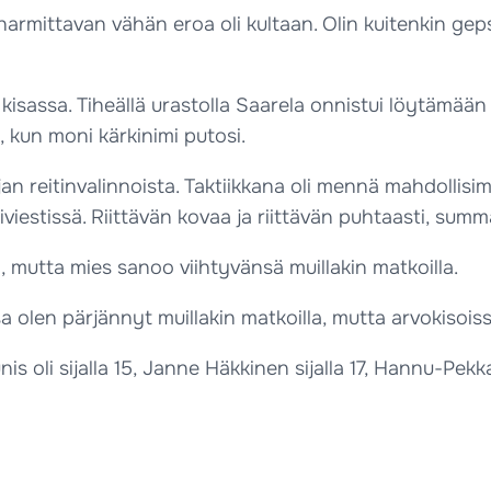
 harmittavan vähän eroa oli kultaan. Olin kuitenkin ge
kisassa. Tiheällä urastolla Saarela onnistui löytämään n
, kun moni kärkinimi putosi.
an reitinvalinnoista. Taktiikkana oli mennä mahdollisim
iviestissä. Riittävän kovaa ja riittävän puhtaasti, summ
a, mutta mies sanoo viihtyvänsä muillakin matkoilla.
a olen pärjännyt muillakin matkoilla, mutta arvokisoiss
 oli sijalla 15, Janne Häkkinen sijalla 17, Hannu-Pekka