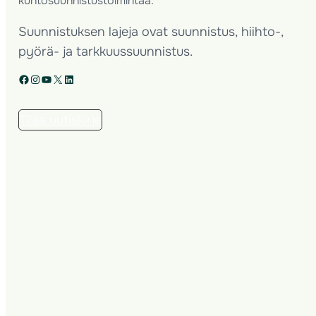
kuntosuunnistustoimintaa.
Suunnistuksen lajeja ovat suunnistus, hiihto-,
pyörä- ja tarkkuussuunnistus.
Facebook
Instagram
YouTube
X
LinkedIn
Tilaa uutiskirje