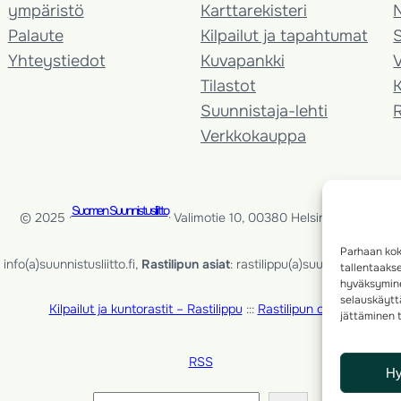
ympäristö
Karttarekisteri
Palaute
Kilpailut ja tapahtumat
Yhteystiedot
Kuvapankki
V
Tilastot
K
Suunnistaja-lehti
Verkkokauppa
Suomen Suunnistusliitto
© 2025 ·
· Valimotie 10, 00380 Helsinki, Finland
Parhaan kok
info(a)suunnistusliitto.fi,
Rastilipun asiat
: rastilippu(a)suunnistusliitto.fi
tallentaaks
hyväksymine
selauskäyttä
Kilpailut ja kuntorastit – Rastilippu
:::
Rastilipun ohjeet
jättäminen t
RSS
H