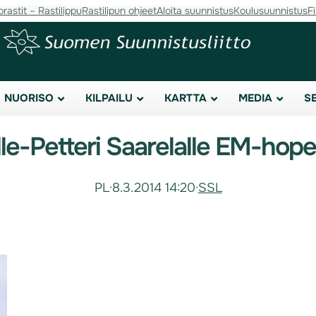
orastit – Rastilippu
Rastilipun ohjeet
Aloita suunnistus
Koulusuunnistus
F
NUORISO
KILPAILU
KARTTA
MEDIA
S
lle-Petteri Saarelalle EM-hop
PL
·
8.3.2014 14:20
·
SSL