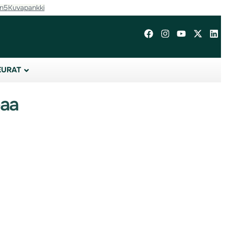
in5
Kuvapankki
EURAT
eaa