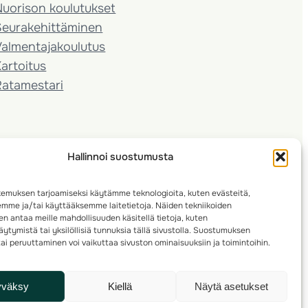
Nuorison koulutukset
Seura­kehittäminen
almentaja­koulutus
artoitus
Ratamestari
Hallinnoi suostumusta
emuksen tarjoamiseksi käytämme teknologioita, kuten evästeitä,
emme ja/tai käyttääksemme laitetietoja. Näiden tekniikoiden
n antaa meille mahdollisuuden käsitellä tietoja, kuten
ytymistä tai yksilöllisiä tunnuksia tällä sivustolla. Suostumuksen
ai peruuttaminen voi vaikuttaa sivuston ominaisuuksiin ja toimintoihin.
yväksy
Kiellä
Näytä asetukset