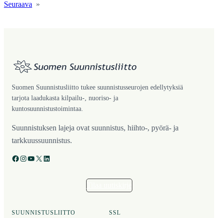
Seuraava
»
Suomen Suunnistusliitto tukee suunnistusseurojen edellytyksiä
tarjota laadukasta kilpailu-, nuoriso- ja
kuntosuunnistustoimintaa.
Suunnistuksen lajeja ovat suunnistus, hiihto-, pyörä- ja
tarkkuussuunnistus.
Facebook
Instagram
YouTube
X
LinkedIn
Tilaa uutiskirje
SUUNNISTUSLIITTO
SSL