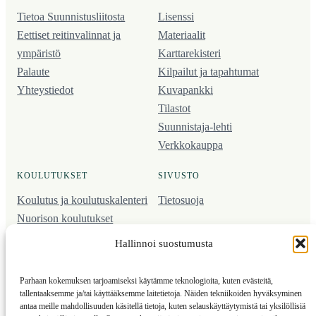
Tietoa Suunnistusliitosta
Lisenssi
Eettiset reitinvalinnat ja
Materiaalit
ympäristö
Karttarekisteri
Palaute
Kilpailut ja tapahtumat
Yhteystiedot
Kuvapankki
Tilastot
Suunnistaja-lehti
Verkkokauppa
KOULUTUKSET
SIVUSTO
Koulutus ja koulutus­kalenteri
Tietosuoja
Nuorison koulutukset
Seura­kehittäminen
Hallinnoi suostumusta
Valmentaja­koulutus
Kartoitus
Parhaan kokemuksen tarjoamiseksi käytämme teknologioita, kuten evästeitä,
Ratamestari
tallentaaksemme ja/tai käyttääksemme laitetietoja. Näiden tekniikoiden hyväksyminen
antaa meille mahdollisuuden käsitellä tietoja, kuten selauskäyttäytymistä tai yksilöllisiä