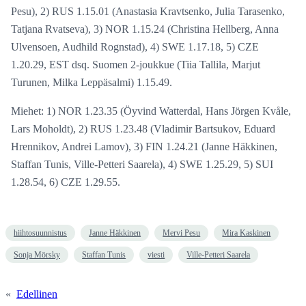
Pesu), 2) RUS 1.15.01 (Anastasia Kravtsenko, Julia Tarasenko,
Tatjana Rvatseva), 3) NOR 1.15.24 (Christina Hellberg, Anna
Ulvensoen, Audhild Rognstad), 4) SWE 1.17.18, 5) CZE
1.20.29, EST dsq. Suomen 2-joukkue (Tiia Tallila, Marjut
Turunen, Milka Leppäsalmi) 1.15.49.
Miehet: 1) NOR 1.23.35 (Öyvind Watterdal, Hans Jörgen Kvåle,
Lars Moholdt), 2) RUS 1.23.48 (Vladimir Bartsukov, Eduard
Hrennikov, Andrei Lamov), 3) FIN 1.24.21 (Janne Häkkinen,
Staffan Tunis, Ville-Petteri Saarela), 4) SWE 1.25.29, 5) SUI
1.28.54, 6) CZE 1.29.55.
hiihtosuunnistus
Janne Häkkinen
Mervi Pesu
Mira Kaskinen
Sonja Mörsky
Staffan Tunis
viesti
Ville-Petteri Saarela
«
Edellinen