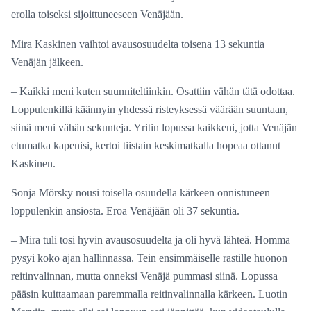
erolla toiseksi sijoittuneeseen Venäjään.
Mira Kaskinen vaihtoi avausosuudelta toisena 13 sekuntia
Venäjän jälkeen.
– Kaikki meni kuten suunniteltiinkin. Osattiin vähän tätä odottaa.
Loppulenkillä käännyin yhdessä risteyksessä väärään suuntaan,
siinä meni vähän sekunteja. Yritin lopussa kaikkeni, jotta Venäjän
etumatka kapenisi, kertoi tiistain keskimatkalla hopeaa ottanut
Kaskinen.
Sonja Mörsky nousi toisella osuudella kärkeen onnistuneen
loppulenkin ansiosta. Eroa Venäjään oli 37 sekuntia.
– Mira tuli tosi hyvin avausosuudelta ja oli hyvä lähteä. Homma
pysyi koko ajan hallinnassa. Tein ensimmäiselle rastille huonon
reitinvalinnan, mutta onneksi Venäjä pummasi siinä. Lopussa
pääsin kuittaamaan paremmalla reitinvalinnalla kärkeen. Luotin