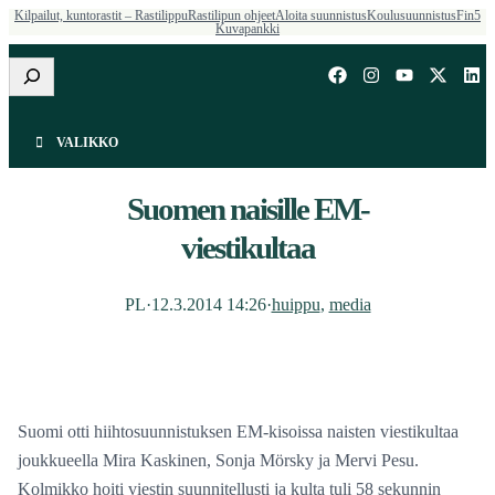
Kilpailut, kuntorastit – Rastilippu
Rastilipun ohjeet
Aloita suunnistus
Koulusuunnistus
Fin5
Kuvapankki
Etsi
VALIKKO
Suomen naisille EM-
viestikultaa
PL
·
12.3.2014 14:26
·
huippu
, 
media
Suomi otti hiihtosuunnistuksen EM-kisoissa naisten viestikultaa
joukkueella Mira Kaskinen, Sonja Mörsky ja Mervi Pesu.
Kolmikko hoiti viestin suunnitellusti ja kulta tuli 58 sekunnin