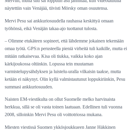
Merviin, mutta silti sai loppuun asti jännittää, kun videotaululla
näytettiin vain Venäjää, tiivisti Mörsky oman osuutensa.
Mervi Pesu sai ankkuriosuudella rauhassa keskittyä omaan
työhönsä, eikä Venäjän takaa-ajo tuottanut tulosta.
– Olimme etukäteen sopineet, että lähdemme jokainen tekemään
omaa työtä. GPS:n perusteella pieniä virheitä tuli kaikille, mutta ei
mitään ratkaisevaa. Kisa oli tiukka, vaikka koko ajan
kärkijoukossa oltiinkin. Lopussa tein muutaman
varmistelupysähdyksen ja luistelu-uralla vilkaisin taakse, mutta
ketään ei näkynyt. Olin kyllä valmistautunut loppukiriinkin, Pesu
summasi ankkuriosuuden.
Naisten EM-viestikulta on ollut Suomelle melko harvinaista
herkkua, sillä se oli vasta toinen laatuaan. Edellinen tuli vuonna
2008, silloinkin Mervi Pesu oli voittotriossa mukana.
Miesten viestissä Suomen ykkösjoukkueen Janne Häkkinen