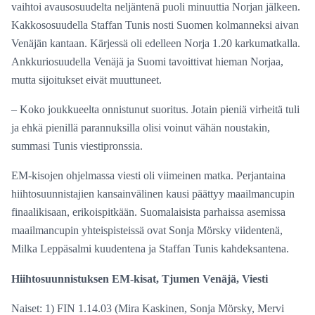
vaihtoi avausosuudelta neljäntenä puoli minuuttia Norjan jälkeen.
Kakkososuudella Staffan Tunis nosti Suomen kolmanneksi aivan
Venäjän kantaan. Kärjessä oli edelleen Norja 1.20 karkumatkalla.
Ankkuriosuudella Venäjä ja Suomi tavoittivat hieman Norjaa,
mutta sijoitukset eivät muuttuneet.
– Koko joukkueelta onnistunut suoritus. Jotain pieniä virheitä tuli
ja ehkä pienillä parannuksilla olisi voinut vähän noustakin,
summasi Tunis viestipronssia.
EM-kisojen ohjelmassa viesti oli viimeinen matka. Perjantaina
hiihtosuunnistajien kansainvälinen kausi päättyy maailmancupin
finaalikisaan, erikoispitkään. Suomalaisista parhaissa asemissa
maailmancupin yhteispisteissä ovat Sonja Mörsky viidentenä,
Milka Leppäsalmi kuudentena ja Staffan Tunis kahdeksantena.
Hiihtosuunnistuksen EM-kisat, Tjumen Venäjä, Viesti
Naiset: 1) FIN 1.14.03 (Mira Kaskinen, Sonja Mörsky, Mervi