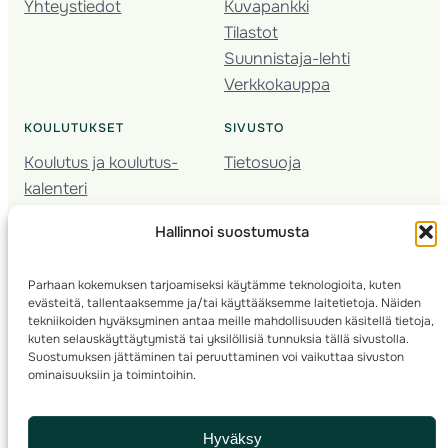
Yhteystiedot
Kuvapankki
Tilastot
Suunnistaja-lehti
Verkkokauppa
KOULUTUKSET
SIVUSTO
Koulutus ja koulutus­
Tietosuoja
kalenteri
Nuorison koulutukset
Hallinnoi suostumusta
Seura­kehittäminen
Valmentaja­koulutus
Parhaan kokemuksen tarjoamiseksi käytämme teknologioita, kuten
Kartoitus
evästeitä, tallentaaksemme ja/tai käyttääksemme laitetietoja. Näiden
Ratamestari
tekniikoiden hyväksyminen antaa meille mahdollisuuden käsitellä tietoja,
kuten selauskäyttäytymistä tai yksilöllisiä tunnuksia tällä sivustolla.
Suostumuksen jättäminen tai peruuttaminen voi vaikuttaa sivuston
Suomen Suunnistusliitto
© 2025 ·
· Valimotie 10, 00380 Helsinki, Finland
ominaisuuksiin ja toimintoihin.
info(a)suunnistusliitto.fi,
Rastilipun asiat
: rastilippu(a)suunnistusliitto.fi
Hyväksy