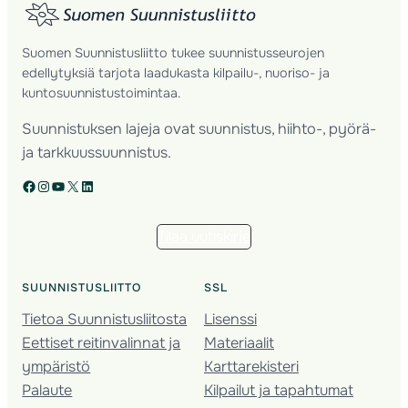
Suomen Suunnistusliitto tukee suunnistusseurojen
edellytyksiä tarjota laadukasta kilpailu-, nuoriso- ja
kuntosuunnistustoimintaa.
Suunnistuksen lajeja ovat suunnistus, hiihto-, pyörä-
ja tarkkuussuunnistus.
Facebook
Instagram
YouTube
X
LinkedIn
Tilaa uutiskirje
SUUNNISTUSLIITTO
SSL
Tietoa Suunnistusliitosta
Lisenssi
Eettiset reitinvalinnat ja
Materiaalit
ympäristö
Karttarekisteri
Palaute
Kilpailut ja tapahtumat