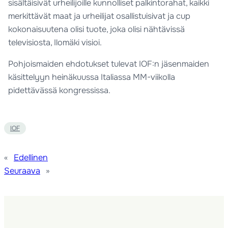
sisältäisivät urheilijoille kunnolliset palkintorahat, kaikki
merkittävät maat ja urheilijat osallistuisivat ja cup
kokonaisuutena olisi tuote, joka olisi nähtävissä
televisiosta, Ilomäki visioi.
Pohjoismaiden ehdotukset tulevat IOF:n jäsenmaiden
käsittelyyn heinäkuussa Italiassa MM-viikolla
pidettävässä kongressissa.
IOF
«
Edellinen
Seuraava
»