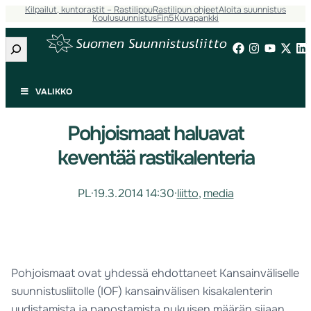
Kilpailut, kuntorastit – Rastilippu
Rastilipun ohjeet
Aloita suunnistus
Koulusuunnistus
Fin5
Kuvapankki
Etsi
VALIKKO
Pohjoismaat haluavat
keventää rastikalenteria
PL
·
19.3.2014 14:30
·
liitto
, 
media
Pohjoismaat ovat yhdessä ehdottaneet Kansainväliselle
suunnistusliitolle (IOF) kansainvälisen kisakalenterin
uudistamista ja panostamista nykyisen määrän sijaan