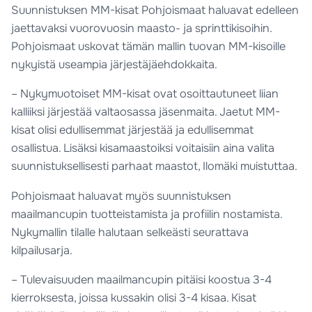
Suunnistuksen MM-kisat Pohjoismaat haluavat edelleen
jaettavaksi vuorovuosin maasto- ja sprinttikisoihin.
Pohjoismaat uskovat tämän mallin tuovan MM-kisoille
nykyistä useampia järjestäjäehdokkaita.
– Nykymuotoiset MM-kisat ovat osoittautuneet liian
kalliiksi järjestää valtaosassa jäsenmaita. Jaetut MM-
kisat olisi edullisemmat järjestää ja edullisemmat
osallistua. Lisäksi kisamaastoiksi voitaisiin aina valita
suunnistuksellisesti parhaat maastot, Ilomäki muistuttaa.
Pohjoismaat haluavat myös suunnistuksen
maailmancupin tuotteistamista ja profiilin nostamista.
Nykymallin tilalle halutaan selkeästi seurattava
kilpailusarja.
– Tulevaisuuden maailmancupin pitäisi koostua 3-4
kierroksesta, joissa kussakin olisi 3-4 kisaa. Kisat