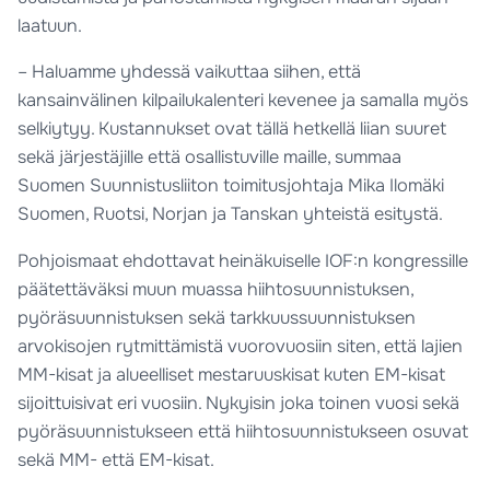
laatuun.
– Haluamme yhdessä vaikuttaa siihen, että
kansainvälinen kilpailukalenteri kevenee ja samalla myös
selkiytyy. Kustannukset ovat tällä hetkellä liian suuret
sekä järjestäjille että osallistuville maille, summaa
Suomen Suunnistusliiton toimitusjohtaja Mika Ilomäki
Suomen, Ruotsi, Norjan ja Tanskan yhteistä esitystä.
Pohjoismaat ehdottavat heinäkuiselle IOF:n kongressille
päätettäväksi muun muassa hiihtosuunnistuksen,
pyöräsuunnistuksen sekä tarkkuussuunnistuksen
arvokisojen rytmittämistä vuorovuosiin siten, että lajien
MM-kisat ja alueelliset mestaruuskisat kuten EM-kisat
sijoittuisivat eri vuosiin. Nykyisin joka toinen vuosi sekä
pyöräsuunnistukseen että hiihtosuunnistukseen osuvat
sekä MM- että EM-kisat.