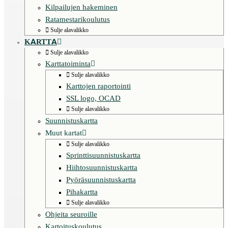
Kilpailujen hakeminen
Ratamestarikoulutus
Sulje alavalikko
KARTTA
Sulje alavalikko
Karttatoiminta
Sulje alavalikko
Karttojen raportointi
SSL logo, OCAD
Sulje alavalikko
Suunnistuskartta
Muut kartat
Sulje alavalikko
Sprinttisuunnistuskartta
Hiihtosuunnistuskartta
Pyöräsuunnistuskartta
Pihakartta
Sulje alavalikko
Ohjeita seuroille
Kartoituskoulutus