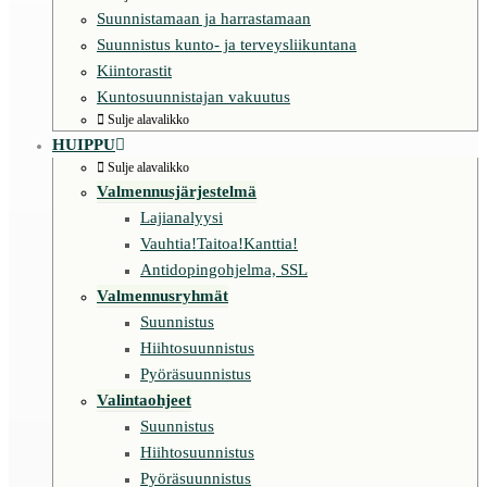
Suunnistamaan ja harrastamaan
Suunnistus kunto- ja terveysliikuntana
Kiintorastit
Kuntosuunnistajan vakuutus
Sulje alavalikko
HUIPPU
Sulje alavalikko
Valmennusjärjestelmä
Lajianalyysi
Vauhtia!Taitoa!Kanttia!
Antidopingohjelma, SSL
Valmennusryhmät
Suunnistus
Hiihtosuunnistus
Pyöräsuunnistus
Valintaohjeet
Suunnistus
Hiihtosuunnistus
Pyöräsuunnistus