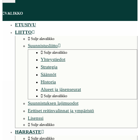
VALIKKO
ETUSIVU
LIITTO
Sulje alavalikko
Suunnistusliitto
Sulje alavalikko
Yhteystiedot
Strategia
Säännöt
Historia
Alueet ja jäsenseurat
Sulje alavalikko
Suunnistuksen lajimuodot
Eettiset reitinvalinnat ja ympäristö
Lisenssi
Sulje alavalikko
HARRASTE
Sulje alavalikko