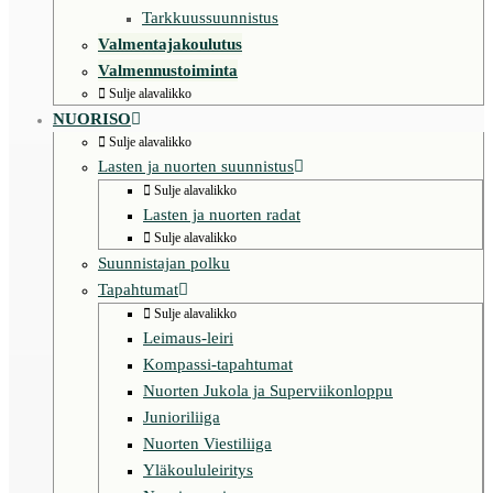
Tarkkuussuunnistus
Valmentajakoulutus
Valmennustoiminta
Sulje alavalikko
NUORISO
Sulje alavalikko
Lasten ja nuorten suunnistus
Sulje alavalikko
Lasten ja nuorten radat
Sulje alavalikko
Suunnistajan polku
Tapahtumat
Sulje alavalikko
Leimaus-leiri
Kompassi-tapahtumat
Nuorten Jukola ja Superviikonloppu
Junioriliiga
Nuorten Viestiliiga
Yläkoululeiritys