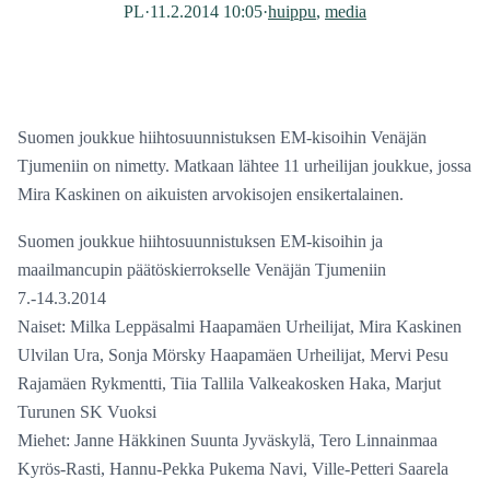
PL
·
11.2.2014 10:05
·
huippu
, 
media
Suomen joukkue hiihtosuunnistuksen EM-kisoihin Venäjän
Tjumeniin on nimetty. Matkaan lähtee 11 urheilijan joukkue, jossa
Mira Kaskinen on aikuisten arvokisojen ensikertalainen.
Suomen joukkue hiihtosuunnistuksen EM-kisoihin ja
maailmancupin päätöskierrokselle Venäjän Tjumeniin
7.-14.3.2014
Naiset: Milka Leppäsalmi Haapamäen Urheilijat, Mira Kaskinen
Ulvilan Ura, Sonja Mörsky Haapamäen Urheilijat, Mervi Pesu
Rajamäen Rykmentti, Tiia Tallila Valkeakosken Haka, Marjut
Turunen SK Vuoksi
Miehet: Janne Häkkinen Suunta Jyväskylä, Tero Linnainmaa
Kyrös-Rasti, Hannu-Pekka Pukema Navi, Ville-Petteri Saarela