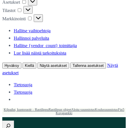
Asetukset
Asetukset
Tilastot
Tilastot
Markkinointi
Markkinointi
Hallitse vaihtoehtoja
Hallinnoi palveluita
Hallitse {vendor_count} toimittajia
Lue lisää näistä tarkoituksista
Näytä
Hyväksy
Kiellä
Näytä asetukset
Tallenna asetukset
asetukset
Tietosuoja
Tietosuoja
Kilpailut, kuntorastit – Rastilippu
Rastilipun ohjeet
Aloita suunnistus
Koulusuunnistus
Fin5
Kuvapankki
Etsi