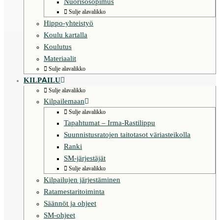
Nuorisosopimus
Sulje alavalikko
Hippo-yhteistyö
Koulu kartalla
Koulutus
Materiaalit
Sulje alavalikko
KILPAILU
Sulje alavalikko
Kilpailemaan
Sulje alavalikko
Tapahtumat – Irma-Rastilippu
Suunnistusratojen taitotasot väriasteikolla
Ranki
SM-järjestäjät
Sulje alavalikko
Kilpailujen järjestäminen
Ratamestaritoiminta
Säännöt ja ohjeet
SM-ohjeet