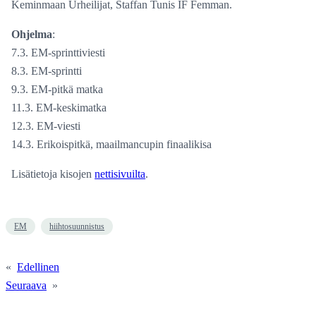
Keminmaan Urheilijat, Staffan Tunis IF Femman.
Ohjelma
:
7.3. EM-sprinttiviesti
8.3. EM-sprintti
9.3. EM-pitkä matka
11.3. EM-keskimatka
12.3. EM-viesti
14.3. Erikoispitkä, maailmancupin finaalikisa
Lisätietoja kisojen
nettisivuilta
.
EM
hiihtosuunnistus
«
Edellinen
Seuraava
»