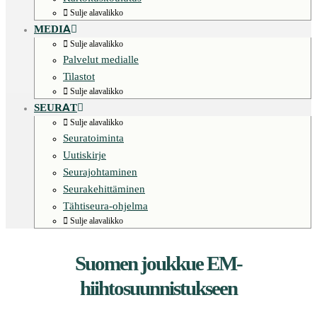
Sulje alavalikko
MEDIA
Sulje alavalikko
Palvelut medialle
Tilastot
Sulje alavalikko
SEURAT
Sulje alavalikko
Seuratoiminta
Uutiskirje
Seurajohtaminen
Seurakehittäminen
Tähtiseura-ohjelma
Sulje alavalikko
Suomen joukkue EM-
hiihtosuunnistukseen