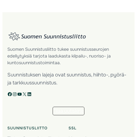
Suomen Suunnistusliitto tukee suunnistusseurojen
edellytyksiä tarjota laadukasta kilpailu-, nuoriso- ja
kuntosuunnistustoimintaa.
Suunnistuksen lajeja ovat suunnistus, hiihto-, pyörä-
ja tarkkuussuunnistus.
Facebook
Instagram
YouTube
X
LinkedIn
Tilaa uutiskirje
SUUNNISTUSLIITTO
SSL