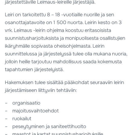
järjestettäville Leimaus-leireille järjestäjiä.
Leiri on tarkoitettu 8 – 18 -vuotiaille nuorille ja sen
osanottajatavoite on 1 500 nuorta. Leirin kesto on 3
vrk. Leimaus -leirin ohjelma koostuu eritasoisista
suunnistusharjoituksista ja monipuolisesta osallistujien
ikäryhmälle sopivasta oheisohjelmasta. Leirin
suunnittelussa ja järjestelyssä tulee olla mukana nuoria,
jolloin heille tarjoutuu mahdollisuus saada kokemusta
tapahtumien järjestelyistä.
Hakemuksen tulee sisältää pääkohdat seuraaviin leirin
järjestämiseen liittyviin tehtäviin:
– organisaatio
– majoitusvaihtoehdot
– ruokailut
– peseytyminen ja saniteettihuolto
– maastot ja kartat suunnistusharjoituksille