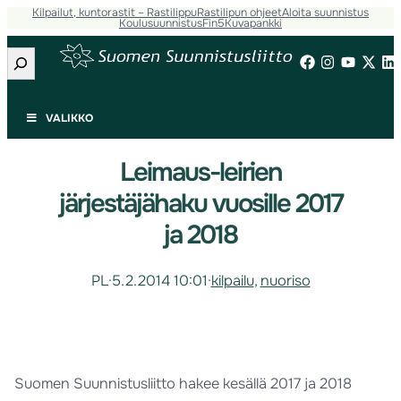
Kilpailut, kuntorastit – Rastilippu
Rastilipun ohjeet
Aloita suunnistus
Koulusuunnistus
Fin5
Kuvapankki
Etsi
VALIKKO
Leimaus-leirien
järjestäjähaku vuosille 2017
ja 2018
PL
·
5.2.2014 10:01
·
kilpailu
, 
nuoriso
Suomen Suunnistusliitto hakee kesällä 2017 ja 2018