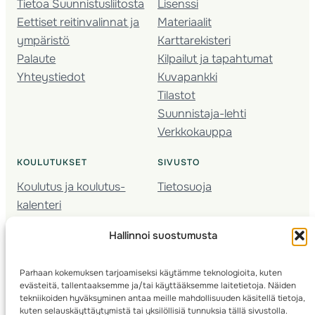
Tietoa Suunnistusliitosta
Lisenssi
Eettiset reitinvalinnat ja
Materiaalit
ympäristö
Karttarekisteri
Palaute
Kilpailut ja tapahtumat
Yhteystiedot
Kuvapankki
Tilastot
Suunnistaja-lehti
Verkkokauppa
KOULUTUKSET
SIVUSTO
Koulutus ja koulutus­
Tietosuoja
kalenteri
Nuorison koulutukset
Hallinnoi suostumusta
Seura­kehittäminen
Valmentaja­koulutus
Parhaan kokemuksen tarjoamiseksi käytämme teknologioita, kuten
Kartoitus
evästeitä, tallentaaksemme ja/tai käyttääksemme laitetietoja. Näiden
Ratamestari
tekniikoiden hyväksyminen antaa meille mahdollisuuden käsitellä tietoja,
kuten selauskäyttäytymistä tai yksilöllisiä tunnuksia tällä sivustolla.