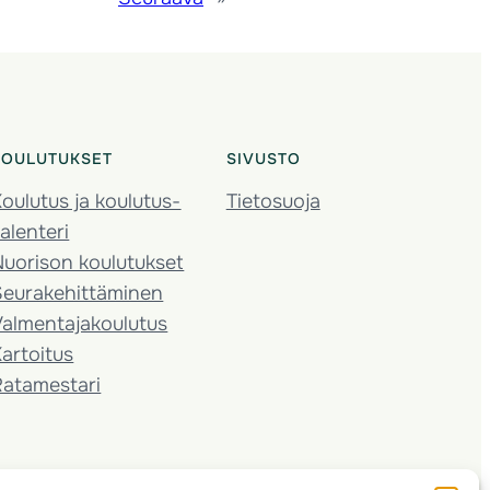
KOULUTUKSET
SIVUSTO
oulutus ja koulutus­
Tietosuoja
alenteri
Nuorison koulutukset
Seura­kehittäminen
almentaja­koulutus
artoitus
Ratamestari