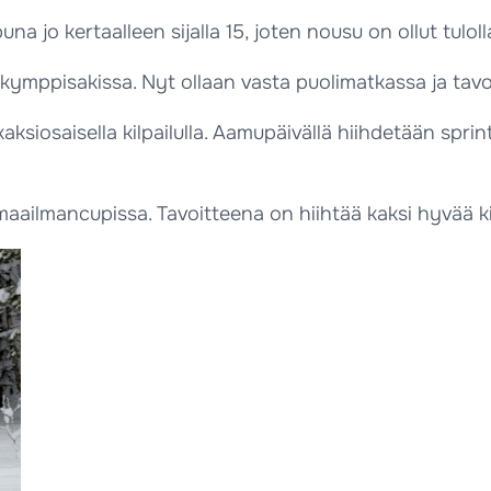
una jo kertaalleen sijalla 15, joten nousu on ollut tuloll
kymppisakissa. Nyt ollaan vasta puolimatkassa ja tavoit
siosaisella kilpailulla. Aamupäivällä hiihdetään sprint
aailmancupissa. Tavoitteena on hiihtää kaksi hyvää kis