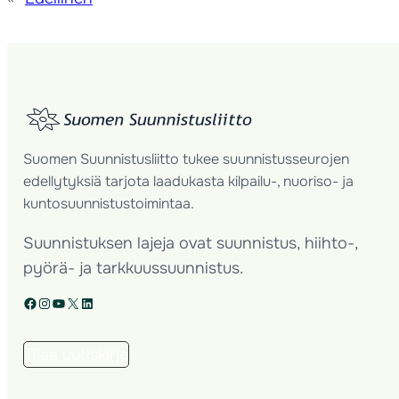
Suomen Suunnistusliitto tukee suunnistusseurojen
edellytyksiä tarjota laadukasta kilpailu-, nuoriso- ja
kuntosuunnistustoimintaa.
Suunnistuksen lajeja ovat suunnistus, hiihto-,
pyörä- ja tarkkuussuunnistus.
Facebook
Instagram
YouTube
X
LinkedIn
Tilaa uutiskirje