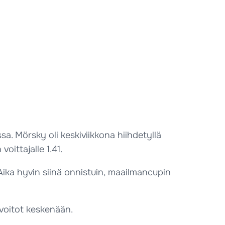
a. Mörsky oli keskiviikkona hiihdetyllä
oittajalle 1.41.
 Aika hyvin siinä onnistuin, maailmancupin
 voitot keskenään.