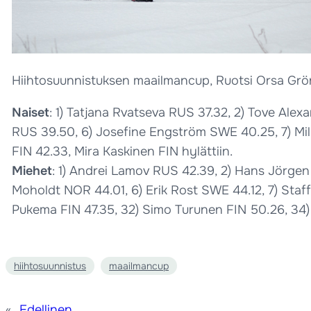
Hiihtosuunnistuksen maailmancup, Ruotsi Orsa Grön
Naiset
: 1) Tatjana Rvatseva RUS 37.32, 2) Tove Ale
RUS 39.50, 6) Josefine Engström SWE 40.25, 7) Milk
FIN 42.33, Mira Kaskinen FIN hylättiin.
Miehet
: 1) Andrei Lamov RUS 42.39, 2) Hans Jörge
Moholdt NOR 44.01, 6) Erik Rost SWE 44.12, 7) Staf
Pukema FIN 47.35, 32) Simo Turunen FIN 50.26, 34
hiihtosuunnistus
maailmancup
«
Edellinen