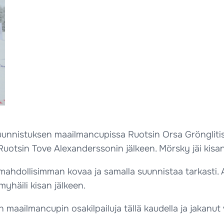
uunnistuksen maailmancupissa Ruotsin Orsa Grönglitiss
otsin Tove Alexanderssonin jälkeen. Mörsky jäi kisan v
ä mahdollisimman kovaa ja samalla suunnistaa tarkasti.
yhäili kisan jälkeen.
 maailmancupin osakilpailuja tällä kaudella ja jakanut