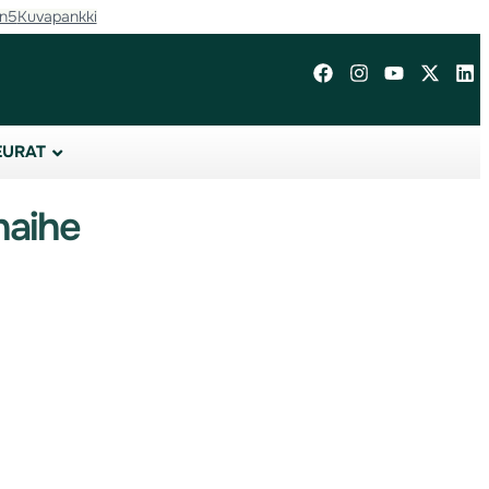
in5
Kuvapankki
EURAT
naihe