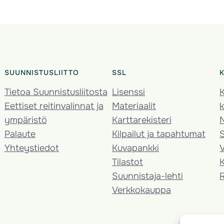
SUUNNISTUSLIITTO
SSL
Tietoa Suunnistusliitosta
Lisenssi
K
Eettiset reitinvalinnat ja
Materiaalit
k
ympäristö
Karttarekisteri
Palaute
Kilpailut ja tapahtumat
Yhteystiedot
Kuvapankki
V
Tilastot
K
Suunnistaja-lehti
Verkkokauppa