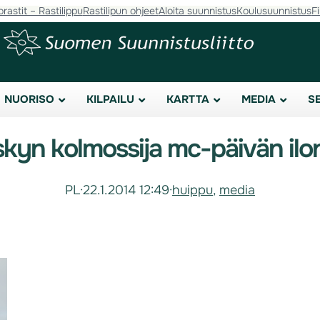
orastit – Rastilippu
Rastilipun ohjeet
Aloita suunnistus
Koulusuunnistus
F
NUORISO
KILPAILU
KARTTA
MEDIA
S
kyn kolmossija mc-päivän ilo
PL
·
22.1.2014 12:49
·
huippu
, 
media