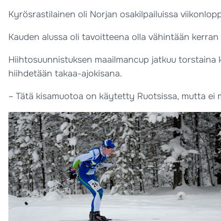
Kyrösrastilainen oli Norjan osakilpailuissa viikonlopp
Kauden alussa oli tavoitteena olla vähintään kerran 
Hiihtosuunnistuksen maailmancup jatkuu torstaina kak
hiihdetään takaa-ajokisana.
– Tätä kisamuotoa on käytetty Ruotsissa, mutta ei m