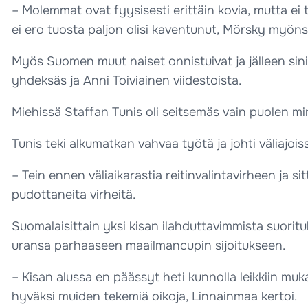
– Molemmat ovat fyysisesti erittäin kovia, mutta ei tu
ei ero tuosta paljon olisi kaventunut, Mörsky myönsi
Myös Suomen muut naiset onnistuivat ja jälleen sin
yhdeksäs ja Anni Toiviainen viidestoista.
Miehissä Staffan Tunis oli seitsemäs vain puolen mi
Tunis teki alkumatkan vahvaa työtä ja johti väliajois
– Tein ennen väliaikarastia reitinvalintavirheen ja si
pudottaneita virheitä.
Suomalaisittain yksi kisan ilahduttavimmista suoritu
uransa parhaaseen maailmancupin sijoitukseen.
– Kisan alussa en päässyt heti kunnolla leikkiin mu
hyväksi muiden tekemiä oikoja, Linnainmaa kertoi.