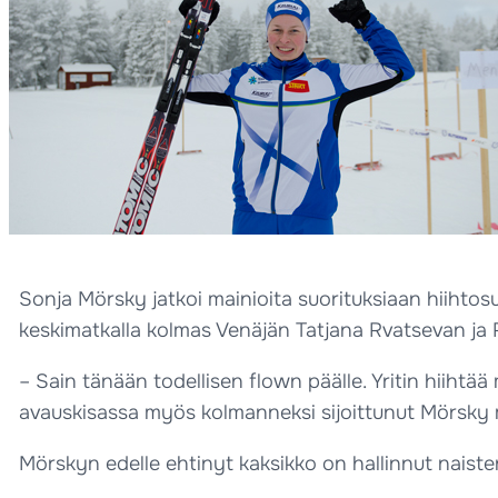
Sonja Mörsky jatkoi mainioita suorituksiaan hiihtos
keskimatkalla kolmas Venäjän Tatjana Rvatsevan ja Ru
– Sain tänään todellisen flown päälle. Yritin hiihtä
avauskisassa myös kolmanneksi sijoittunut Mörsky m
Mörskyn edelle ehtinyt kaksikko on hallinnut naisten