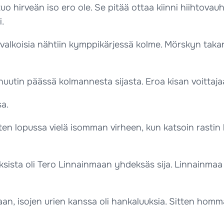
o hirveän iso ero ole. Se pitää ottaa kiinni hiihtovauhd
.
ivalkoisia nähtiin kymppikärjessä kolme. Mörskyn taka
nuutin päässä kolmannesta sijasta. Eroa kisan voittaja
sa.
tten lopussa vielä isomman virheen, kun katsoin rastin ka
ksista oli Tero Linnainmaan yhdeksäs sija. Linnainmaa j
kaan, isojen urien kanssa oli hankaluuksia. Sitten hom