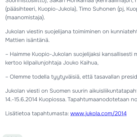
Suunnistusliitto), Sakari Honkamaa (kenraalimajuri, 
(pääsihteeri, Kuopio-Jukola), Timo Suhonen (pj, Kuo
(maanomistaja).
Jukolan viestin suojelijana toimiminen on kunniateht
Mattien isäntänä.
– Haimme Kuopio-Jukolan suojelijaksi kansallisesti m
kertoo kilpailunjohtaja Jouko Kaihua,
– Olemme todella tyytyväisiä, että tasavallan presid
Jukolan viesti on Suomen suurin aikuisliikuntatapah
14.-15.6.2014 Kuopiossa. Tapahtumaanodotetaan noi
Lisätietoa tapahtumasta:
www.jukola.com/2014