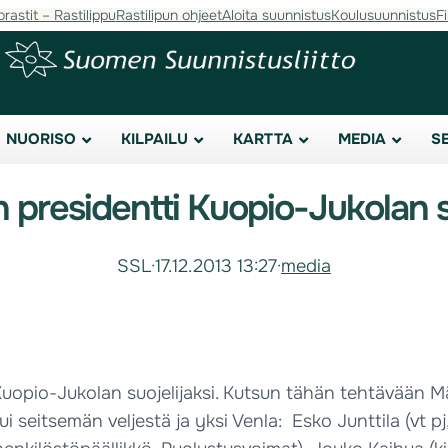
orastit – Rastilippu
Rastilipun ohjeet
Aloita suunnistus
Koulusuunnistus
F
NUORISO
KILPAILU
KARTTA
MEDIA
S
n presidentti Kuopio-Jukolan su
SSL
·
17.12.2013 13:27
·
media
 Kuopio-Jukolan suojelijaksi. Kutsun tähän tehtävään 
itsemän veljestä ja yksi Venla: Esko Junttila (vt pj,