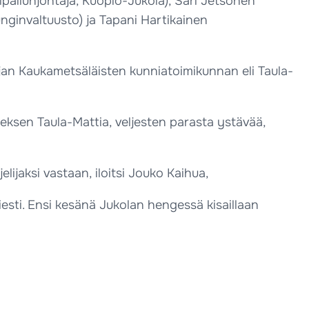
ilpailunjohtaja, Kuopio-Jukola), Sari Jetsonen
nginvaltuusto) ja Tapani Hartikainen
tajan Kaukametsäläisten kunniatoimikunnan eli Taula-
jeksen Taula-Mattia, veljesten parasta ystävää,
lijaksi vastaan, iloitsi Jouko Kaihua,
esti. Ensi kesänä Jukolan hengessä kisaillaan