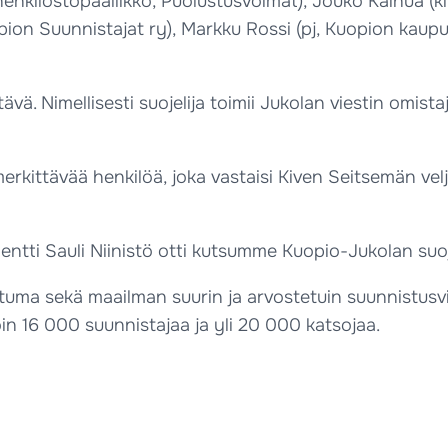
henkilöstöpäällikkö, Puolustusvoimat), Jouko Kaihua (k
pion Suunnistajat ry), Markku Rossi (pj, Kuopion kaupu
ävä. Nimellisesti suojelija toimii Jukolan viestin omis
erkittävää henkilöä, joka vastaisi Kiven Seitsemän vel
entti Sauli Niinistö otti kutsumme Kuopio-Jukolan suoje
tuma sekä maailman suurin ja arvostetuin suunnistusvi
n 16 000 suunnistajaa ja yli 20 000 katsojaa.