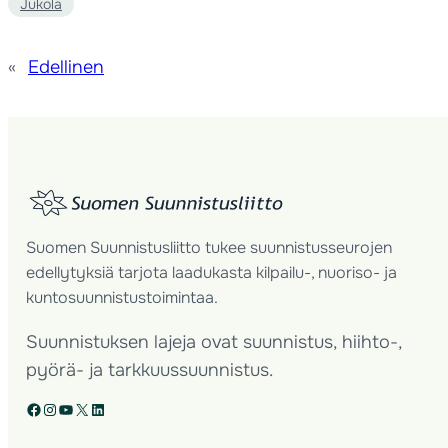
Jukola
«
Edellinen
Suomen Suunnistusliitto tukee suunnistusseurojen
edellytyksiä tarjota laadukasta kilpailu-, nuoriso- ja
kuntosuunnistustoimintaa.
Suunnistuksen lajeja ovat suunnistus, hiihto-,
pyörä- ja tarkkuussuunnistus.
Facebook
Instagram
YouTube
X
LinkedIn