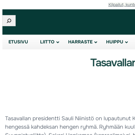
Kilpailut, kunt
Etsi
ETUSIVU
LIITTO
HARRASTE
HUIPPU
Tasavalla
Tasavallan presidentti Sauli Niinistö on lupautunut
hengessä kahdeksan hengen ryhmä. Ryhmään kuului se