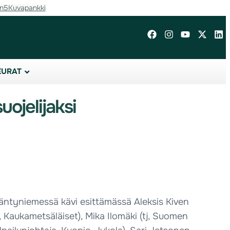
in5
Kuvapankki
EURAT
ojelijaksi
Mäntyniemessä kävi esittämässä Aleksis Kiven
 Kaukametsäläiset), Mika Ilomäki (tj, Suomen