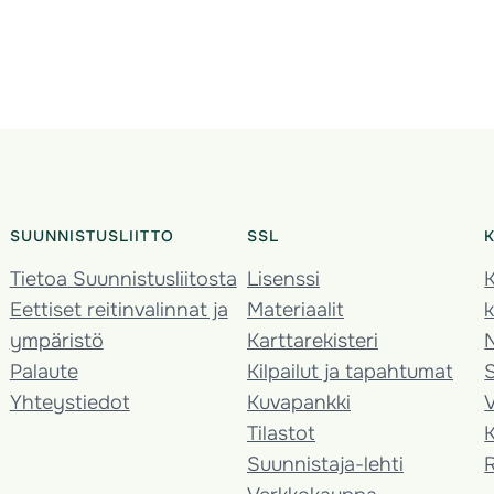
SUUNNISTUSLIITTO
SSL
Tietoa Suunnistusliitosta
Lisenssi
K
Eettiset reitinvalinnat ja
Materiaalit
k
ympäristö
Karttarekisteri
Palaute
Kilpailut ja tapahtumat
Yhteystiedot
Kuvapankki
V
Tilastot
K
Suunnistaja-lehti