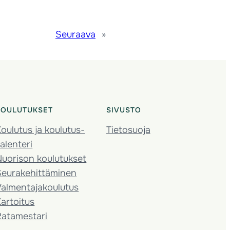
Seuraava
»
KOULUTUKSET
SIVUSTO
oulutus ja koulutus­
Tietosuoja
alenteri
Nuorison koulutukset
Seura­kehittäminen
almentaja­koulutus
artoitus
Ratamestari