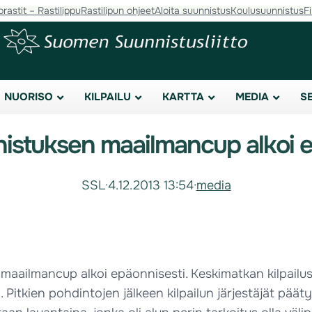
orastit – Rastilippu
Rastilipun ohjeet
Aloita suunnistus
Koulusuunnistus
F
NUORISO
KILPAILU
KARTTA
MEDIA
S
nistuksen maailmancup alkoi e
SSL
·
4.12.2013 13:54
·
media
 maailmancup alkoi epäonnisesti. Keskimatkan kilpailus
en. Pitkien pohdintojen jälkeen kilpailun järjestäjät pää