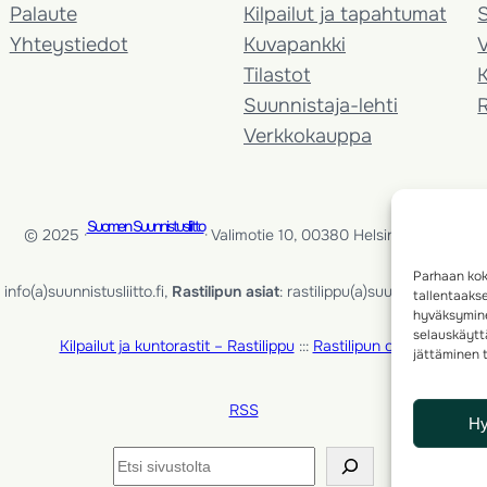
Palaute
Kilpailut ja tapahtumat
Yhteystiedot
Kuvapankki
V
Tilastot
K
Suunnistaja-lehti
Verkkokauppa
Suomen Suunnistusliitto
© 2025 ·
· Valimotie 10, 00380 Helsinki, Finland
Parhaan kok
info(a)suunnistusliitto.fi,
Rastilipun asiat
: rastilippu(a)suunnistusliitto.fi
tallentaaks
hyväksymine
selauskäyttä
Kilpailut ja kuntorastit – Rastilippu
:::
Rastilipun ohjeet
jättäminen t
RSS
H
Etsi