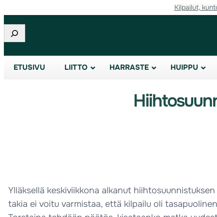
Kilpailut, kunt
Etsi
ETUSIVU
LIITTO
HARRASTE
HUIPPU
Hiihtosuun
Ylläksellä keskiviikkona alkanut hiihtosuunnistuksen
takia ei voitu varmistaa, että kilpailu oli tasapuolin