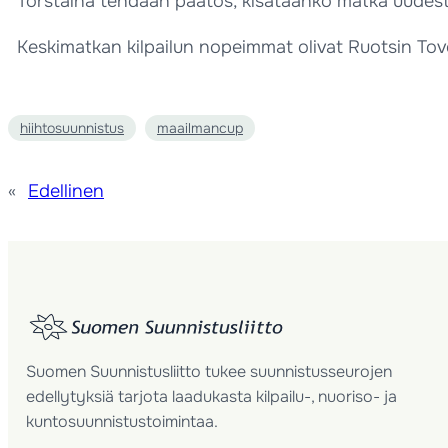
Torstaina tehdään päätös, kisataanko matka uudestaan
Keskimatkan kilpailun nopeimmat olivat Ruotsin Tove
hiihtosuunnistus
maailmancup
«
Edellinen
Suomen Suunnistusliitto tukee suunnistusseurojen
edellytyksiä tarjota laadukasta kilpailu-, nuoriso- ja
kuntosuunnistustoimintaa.