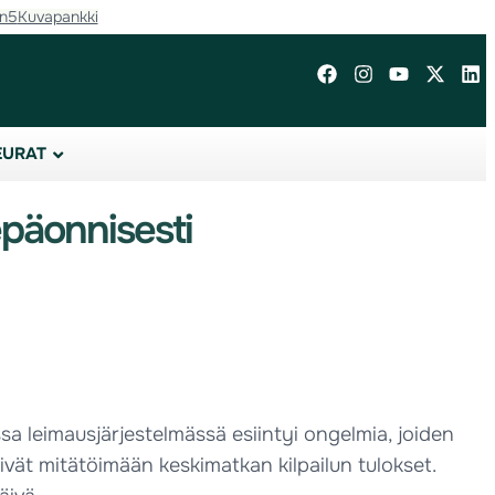
in5
Kuvapankki
EURAT
päonnisesti
sa leimausjärjestelmässä esiintyi ongelmia, joiden
tyivät mitätöimään keskimatkan kilpailun tulokset.