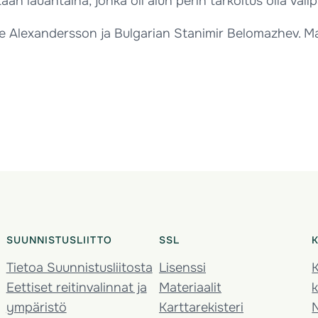
 lauantaina, jonka oli alun perin tarkoitus olla välip
 Alexandersson ja Bulgarian Stanimir Belomazhev. Maai
SUUNNISTUSLIITTO
SSL
Tietoa Suunnistusliitosta
Lisenssi
K
Eettiset reitinvalinnat ja
Materiaalit
k
ympäristö
Karttarekisteri