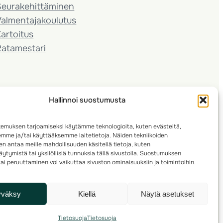
Seura­kehittäminen
almentaja­koulutus
artoitus
Ratamestari
Hallinnoi suostumusta
emuksen tarjoamiseksi käytämme teknologioita, kuten evästeitä,
emme ja/tai käyttääksemme laitetietoja. Näiden tekniikoiden
n antaa meille mahdollisuuden käsitellä tietoja, kuten
ytymistä tai yksilöllisiä tunnuksia tällä sivustolla. Suostumuksen
ai peruuttaminen voi vaikuttaa sivuston ominaisuuksiin ja toimintoihin.
yväksy
Kiellä
Näytä asetukset
Tietosuoja
Tietosuoja