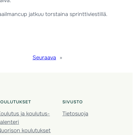
äivä.
lmancup jatkuu torstaina sprinttiviestillä.
Seuraava
»
KOULUTUKSET
SIVUSTO
oulutus ja koulutus­
Tietosuoja
alenteri
Nuorison koulutukset