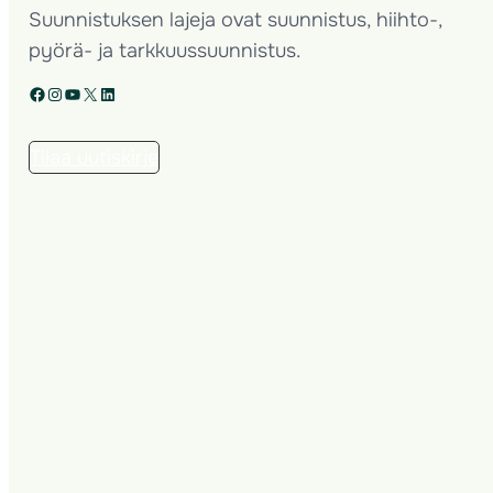
Suunnistuksen lajeja ovat suunnistus, hiihto-,
pyörä- ja tarkkuussuunnistus.
Facebook
Instagram
YouTube
X
LinkedIn
Tilaa uutiskirje