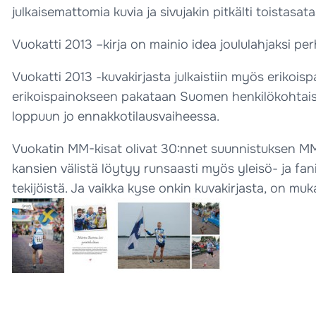
julkaisemattomia kuvia ja sivujakin pitkälti toistasata
Vuokatti 2013 –kirja on mainio idea joululahjaksi per
Vuokatti 2013 -kuvakirjasta julkaistiin myös erikois
erikoispainokseen pakataan Suomen henkilökohtaisten
loppuun jo ennakkotilausvaiheessa.
Vuokatin MM-kisat olivat 30:nnet suunnistuksen MM-ki
kansien välistä löytyy runsaasti myös yleisö- ja fanik
tekijöistä. Ja vaikka kyse onkin kuvakirjasta, on mu