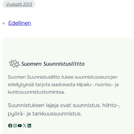
Vuokatti 2013
«
Edellinen
Suomen Suunnistusliitto tukee suunnistusseurojen
edellytyksiä tarjota laadukasta kilpailu-, nuoriso- ja
kuntosuunnistustoimintaa.
Suunnistuksen lajeja ovat suunnistus, hiihto-,
pyörä- ja tarkkuussuunnistus.
Facebook
Instagram
YouTube
X
LinkedIn