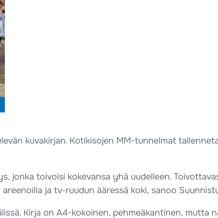
elevän kuvakirjan. Kotikisojen MM-tunnelmat tallenneta
, jonka toivoisi kokevansa yhä uudelleen. Toivottava
 areenoilla ja tv-ruudun ääressä koki, sanoo Suunnistus
välissä. Kirja on A4-kokoinen, pehmeäkantinen, mutta 