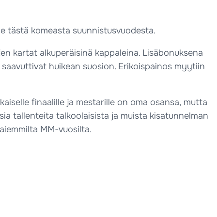
oille tästä komeasta suunnistusvuodesta.
lujen kartat alkuperäisinä kappaleina. Lisäbonuksena
 saavuttivat huikean suosion. Erikoispainos myytiin
aiselle finaalille ja mestarille on oma osansa, mutta
isia tallenteita talkoolaisista ja muista kisatunnelman
a aiemmilta MM-vuosilta.