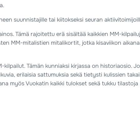
a.
heen suunnistajille tai kiitokseksi seuran aktiivitoimij
painos. Tämä rajoitettu erä sisältää kaikkien MM-kilpai
 MM-mitalistien mitalikortit, jotka kisaviikon aikana
lpailut. Tämän kunniaksi kirjassa on historiaosio. Jok
uvia, erilaisia sattumuksia sekä tietysti kulissien taka
kana myös Vuokatin kaikki tulokset sekä tukku tilastoj