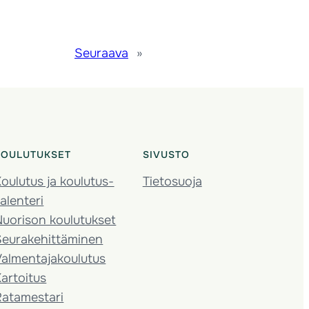
Seuraava
»
KOULUTUKSET
SIVUSTO
oulutus ja koulutus­
Tietosuoja
alenteri
Nuorison koulutukset
Seura­kehittäminen
almentaja­koulutus
artoitus
Ratamestari