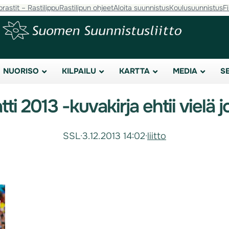
orastit – Rastilippu
Rastilipun ohjeet
Aloita suunnistus
Koulusuunnistus
F
NUORISO
KILPAILU
KARTTA
MEDIA
S
ti 2013 -kuvakirja ehtii vielä j
SSL
·
3.12.2013 14:02
·
liitto