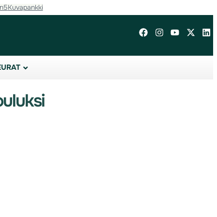
in5
Kuvapankki
EURAT
ouluksi