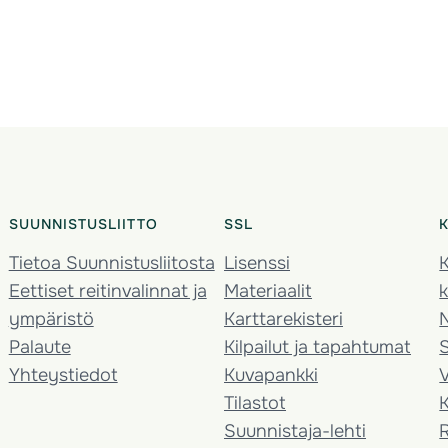
SUUNNISTUSLIITTO
SSL
Tietoa Suunnistusliitosta
Lisenssi
K
Eettiset reitinvalinnat ja
Materiaalit
k
ympäristö
Karttarekisteri
Palaute
Kilpailut ja tapahtumat
Yhteystiedot
Kuvapankki
V
Tilastot
K
Suunnistaja-lehti