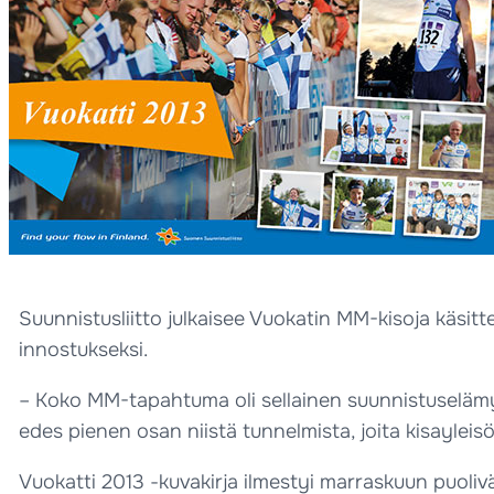
Suunnistusliitto julkaisee Vuokatin MM-kisoja käsitt
innostukseksi.
– Koko MM-tapahtuma oli sellainen suunnistuselämys
edes pienen osan niistä tunnelmista, joita kisayleisö
Vuokatti 2013 -kuvakirja ilmestyi marraskuun puoli