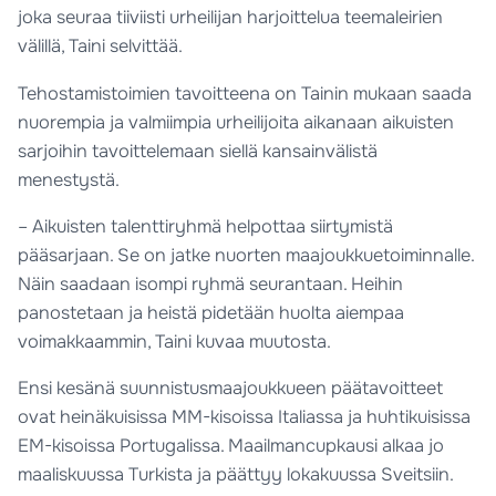
joka seuraa tiiviisti urheilijan harjoittelua teemaleirien
välillä, Taini selvittää.
Tehostamistoimien tavoitteena on Tainin mukaan saada
nuorempia ja valmiimpia urheilijoita aikanaan aikuisten
sarjoihin tavoittelemaan siellä kansainvälistä
menestystä.
– Aikuisten talenttiryhmä helpottaa siirtymistä
pääsarjaan. Se on jatke nuorten maajoukkuetoiminnalle.
Näin saadaan isompi ryhmä seurantaan. Heihin
panostetaan ja heistä pidetään huolta aiempaa
voimakkaammin, Taini kuvaa muutosta.
Ensi kesänä suunnistusmaajoukkueen päätavoitteet
ovat heinäkuisissa MM-kisoissa Italiassa ja huhtikuisissa
EM-kisoissa Portugalissa. Maailmancupkausi alkaa jo
maaliskuussa Turkista ja päättyy lokakuussa Sveitsiin.