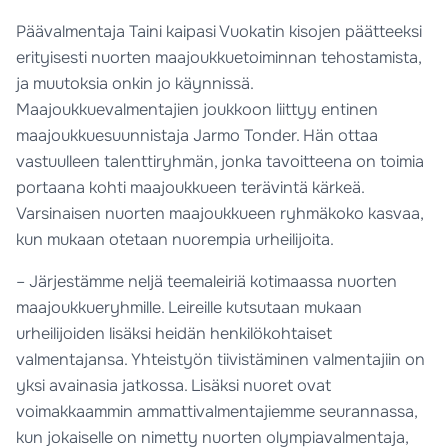
Päävalmentaja Taini kaipasi Vuokatin kisojen päätteeksi
erityisesti nuorten maajoukkuetoiminnan tehostamista,
ja muutoksia onkin jo käynnissä.
Maajoukkuevalmentajien joukkoon liittyy entinen
maajoukkuesuunnistaja Jarmo Tonder. Hän ottaa
vastuulleen talenttiryhmän, jonka tavoitteena on toimia
portaana kohti maajoukkueen terävintä kärkeä.
Varsinaisen nuorten maajoukkueen ryhmäkoko kasvaa,
kun mukaan otetaan nuorempia urheilijoita.
– Järjestämme neljä teemaleiriä kotimaassa nuorten
maajoukkueryhmille. Leireille kutsutaan mukaan
urheilijoiden lisäksi heidän henkilökohtaiset
valmentajansa. Yhteistyön tiivistäminen valmentajiin on
yksi avainasia jatkossa. Lisäksi nuoret ovat
voimakkaammin ammattivalmentajiemme seurannassa,
kun jokaiselle on nimetty nuorten olympiavalmentaja,