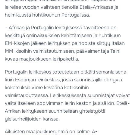
leireilee vuoden vaihteen tienoilla Etelä-Afrikassa ja
helmikuusta huhtikuuhun Portugalissa.
– Afrikan ja Portugalin leirityksessä tavoitteena on
keskittyä ominaisuuksien kehittämiseen ja huhtikuun
EM-kisojen jälkeen leirityksen painopiste siirtyy Italian
MM-kisoihin valmistautumiseen, päävalmentaja Taini
kuvaa maajoukkueen leiripakettia.
Portugalin leirikeskus toteutetaan pitkälti samanlaisena
kuin Espanjan leirikeskus, josta suunnistajilla oli hyviä
kokemuksia viime keväänä kotikisoihin
valmistauduttaessa. Leirikeskuksesta suunnistajat voivat
valita itselleen sopivimman leirin keston ja sisällön. Etelä-
Afrikan leiritykseen suunnitellaan yhteistyötä
yleisurheilijoiden kanssa.
Aikuisten maajoukkueryhmiä on kolme: A-