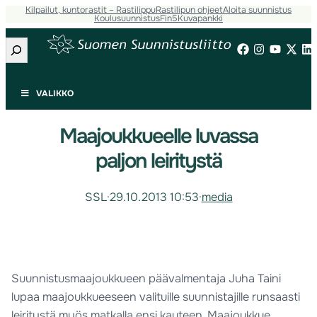
Kilpailut, kuntorastit – Rastilippu
Rastilipun ohjeet
Aloita suunnistus
Koulusuunnistus
Fin5
Kuvapankki
Etsi
VALIKKO
Maajoukkueelle luvassa
paljon leiritystä
SSL
·
29.10.2013 10:53
·
media
Suunnistusmaajoukkueen päävalmentaja Juha Taini
lupaa maajoukkueeseen valituille suunnistajille runsaasti
leiritystä myös matkalla ensi kauteen. Maajoukkue