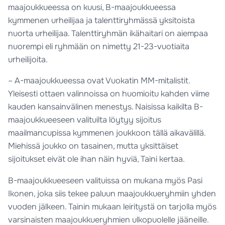
maajoukkueessa on kuusi, B-maajoukkueessa
kymmenen urheilijaa ja talenttiryhmässä yksitoista
nuorta urheilijaa. Talenttiryhmän ikähaitari on aiempaa
nuorempi eli ryhmään on nimetty 21-23-vuotiaita
urheilijoita.
– A-maajoukkueessa ovat Vuokatin MM-mitalistit.
Yleisesti ottaen valinnoissa on huomioitu kahden viime
kauden kansainvälinen menestys. Naisissa kaikilta B-
maajoukkueeseen valituilta löytyy sijoitus
maailmancupissa kymmenen joukkoon tällä aikavälillä.
Miehissä joukko on tasainen, mutta yksittäiset
sijoitukset eivät ole ihan näin hyviä, Taini kertaa.
B-maajoukkueeseen valituissa on mukana myös Pasi
Ikonen, joka siis tekee paluun maajoukkueryhmiin yhden
vuoden jälkeen. Tainin mukaan leiritystä on tarjolla myös
varsinaisten maajoukkueryhmien ulkopuolelle jääneille.