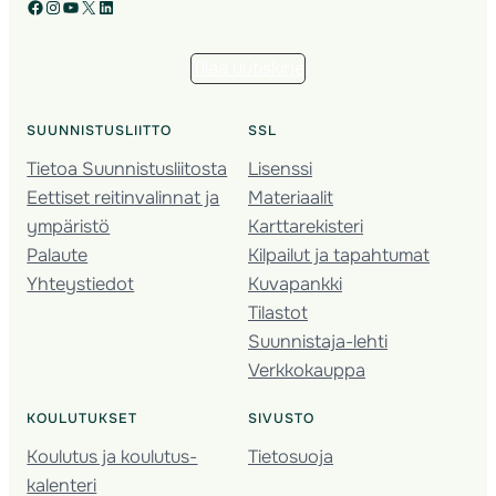
Facebook
Instagram
YouTube
X
LinkedIn
Tilaa uutiskirje
SUUNNISTUSLIITTO
SSL
Tietoa Suunnistusliitosta
Lisenssi
Eettiset reitinvalinnat ja
Materiaalit
ympäristö
Karttarekisteri
Palaute
Kilpailut ja tapahtumat
Yhteystiedot
Kuvapankki
Tilastot
Suunnistaja-lehti
Verkkokauppa
KOULUTUKSET
SIVUSTO
Koulutus ja koulutus­
Tietosuoja
kalenteri