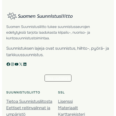
Suomen Suunnistusliitto tukee suunnistusseurojen
edellytyksiä tarjota laadukasta kilpailu-, nuoriso- ja
kuntosuunnistustoimintaa.
Suunnistuksen lajeja ovat suunnistus, hiihto-, pyörä- ja
tarkkuussuunnistus.
Facebook
Instagram
YouTube
X
LinkedIn
Tilaa uutiskirje
SUUNNISTUSLIITTO
SSL
Tietoa Suunnistusliitosta
Lisenssi
Eettiset reitinvalinnat ja
Materiaalit
ympäristö
Karttarekisteri