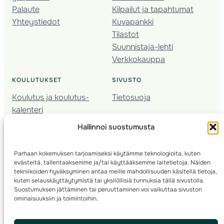
Palaute
Kilpailut ja tapahtumat
Yhteystiedot
Kuvapankki
Tilastot
Suunnistaja-lehti
Verkkokauppa
KOULUTUKSET
SIVUSTO
Koulutus ja koulutus­
Tietosuoja
kalenteri
Nuorison koulutukset
Hallinnoi suostumusta
Seura­kehittäminen
Valmentaja­koulutus
Parhaan kokemuksen tarjoamiseksi käytämme teknologioita, kuten
Kartoitus
evästeitä, tallentaaksemme ja/tai käyttääksemme laitetietoja. Näiden
Ratamestari
tekniikoiden hyväksyminen antaa meille mahdollisuuden käsitellä tietoja,
kuten selauskäyttäytymistä tai yksilöllisiä tunnuksia tällä sivustolla.
Suostumuksen jättäminen tai peruuttaminen voi vaikuttaa sivuston
Suomen Suunnistusliitto
© 2025 ·
· Valimotie 10, 00380 Helsinki, Finland
ominaisuuksiin ja toimintoihin.
info(a)suunnistusliitto.fi,
Rastilipun asiat
: rastilippu(a)suunnistusliitto.fi