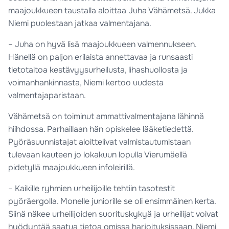
maajoukkueen taustalla aloittaa Juha Vähämetsä. Jukka
Niemi puolestaan jatkaa valmentajana.
– Juha on hyvä lisä maajoukkueen valmennukseen.
Hänellä on paljon erilaista annettavaa ja runsaasti
tietotaitoa kestävyysurheilusta, lihashuollosta ja
voimanhankinnasta, Niemi kertoo uudesta
valmentajaparistaan.
Vähämetsä on toiminut ammattivalmentajana lähinnä
hiihdossa. Parhaillaan hän opiskelee lääketiedettä.
Pyöräsuunnistajat aloittelivat valmistautumistaan
tulevaan kauteen jo lokakuun lopulla Vierumäellä
pidetyllä maajoukkueen infoleirillä.
– Kaikille ryhmien urheilijoille tehtiin tasotestit
pyöräergolla. Monelle juniorille se oli ensimmäinen kerta.
Siinä näkee urheilijoiden suorituskykyä ja urheilijat voivat
hyödyntää saatua tietoa omissa harjoituksissaan, Niemi