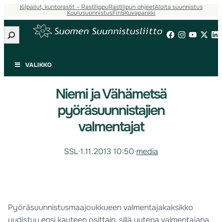
Kilpailut, kuntorastit – Rastilippu
Rastilipun ohjeet
Aloita suunnistus
Koulusuunnistus
Fin5
Kuvapankki
Etsi
VALIKKO
Niemi ja Vähämetsä
pyöräsuunnistajien
valmentajat
SSL
·
1.11.2013 10:50
·
media
Pyöräsuunnistusmaajoukkueen valmentajakaksikko
uudistuu ensi kauteen osittain, sillä uutena valmentajana