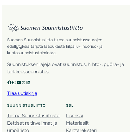
Suomen Suunnistusliitto tukee suunnistusseurojen
edellytyksiä tarjota laadukasta kilpailu-, nuoriso- ja
kuntosuunnistustoimintaa.
Suunnistuksen lajeja ovat suunnistus, hiihto-, pyörä- ja
tarkkuussuunnistus.
Facebook
Instagram
YouTube
X
LinkedIn
Tilaa uutiskirje
SUUNNISTUSLIITTO
SSL
Tietoa Suunnistusliitosta
Lisenssi
Eettiset reitinvalinnat ja
Materiaalit
ympäristö
Karttarekisteri