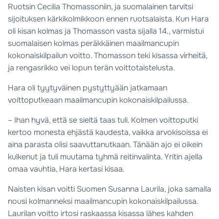
Ruotsin Cecilia Thomassoniin, ja suomalainen tarvitsi
sijoituksen kärkikolmikkoon ennen ruotsalaista. Kun Hara
oli kisan kolmas ja Thomasson vasta sijalla 14., varmistui
suomalaisen kolmas peräkkäinen maailmancupin
kokonaiskilpailun voitto. Thomasson teki kisassa virheitä,
ja rengasrikko vei lopun terän voittotaistelusta.
Hara oli tyytyväinen pystyttyään jatkamaan
voittoputkeaan maailmancupin kokonaiskilpailussa.
– Ihan hyvä, että se sieltä taas tuli. Kolmen voittoputki
kertoo monesta ehjästä kaudesta, vaikka arvokisoissa ei
aina parasta olisi saavuttanutkaan. Tänään ajo ei oikein
kulkenut ja tuli muutama tyhmä reitinvalinta. Yritin ajella
omaa vauhtia, Hara kertasi kisaa.
Naisten kisan voitti Suomen Susanna Laurila, joka samalla
nousi kolmanneksi maailmancupin kokonaiskilpailussa.
Laurilan voitto irtosi raskaassa kisassa lähes kahden