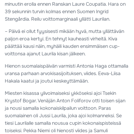
minuutin erolla ennen Ranskan Laure Coupatia. Hara on
39 sekunnin turvin kolmas ennen Suomen Ingrid
Stengårdia. Reilu voittomarginaali yllätti Laurilan.
– Päivä ei ollut fyysisesti mikään hyvä, mutta yllättävän
paljon eroa kertyi. En tehnyt kauheasti virheitä. Kiva
päättää kausi näin, myhäili kauden ensimmäisen cup-
voittonsa ajanut Laurila kisan jälkeen.
Hienon suomalaispäivän varmisti Antonia Haga ottamalla
uransa parhaan arvokisasijoituksen, viides. Eeva-Liisa
Hakala kaatui ja joutui keskeyttämään.
Miesten kisassa ylivoimaiseksi ykköseksi ajoi Tsekin
Krystof Bogar. Venäjän Anton Foliforov otti toisen sijan
ja nousi samalla kokonaiskilpailun voittoon. Paras
suomalainen oli Jussi Laurila, joka ajoi kolmanneksi. Se
tiesi Laurilalle samalla nousua cupin kokonaispisteissä
toiseksi. Pekka Niemi oli hienosti viides ja Samuli