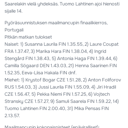
Saarelakin vielä yhdeksäs. Tuomo Lahtinen ajoi hienosti
sijalle 14.
Pyöräsuunnistuksen maailmancupin finaalikierros,
Portugali
Pitkän matkan tulokset
Naiset: 1) Susanna Laurila FIN 1.35.55, 2) Laure Coupat
FRA 1.37.47, 3) Marika Hara FIN 1.38.04, 4) Ingrid
Stengård FIN 1.38.43, 5) Antonia Haga FIN 1.39.44, 6)
Camilla Sögaard DEN 1.43.03, 21) Henna Saarinen FIN
1.52.35, Eeva-Liisa Hakala FIN dnf.
Miehet: 1) Krystof Bogar CZE 1.51.28, 2) Anton Foliforov
RUS 1.54.03, 3) Jussi Laurila FIN 1.55.09, 4) Jiri Hradil
CZE 1.56.47, 5) Pekka Niemi FIN 1.57.25, 6) Vojtech
Stransky CZE 1.57.27, 9) Samuli Saarela FIN 1.59.22, 14)
Tuomo Lahtinen FIN 2.00.40, 31) Mika Pensas FIN
2.13.57.
Maailmancupin kokonaispisteet (epäviralliset):