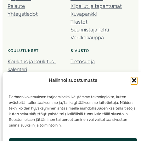
Palaute
Kilpailut ja tapahtumat
Yhteystiedot
Kuvapankki
Tilastot
Suunnistaja-lehti
Verkkokauppa
KOULUTUKSET
SIVUSTO
Koulutus ja koulutus­
Tietosuoja
kalenteri
Nuorison koulutukset
Hallinnoi suostumusta
Seura­kehittäminen
Valmentaja­koulutus
Parhaan kokemuksen tarjoamiseksi käytämme teknologioita, kuten
Kartoitus
evästeitä, tallentaaksemme ja/tai käyttääksemme laitetietoja. Näiden
Ratamestari
tekniikoiden hyväksyminen antaa meille mahdollisuuden käsitellä tietoja,
kuten selauskäyttäytymistä tai yksilöllisiä tunnuksia tällä sivustolla.
Suostumuksen jättäminen tai peruuttaminen voi vaikuttaa sivuston
Suomen Suunnistusliitto
© 2025 ·
· Valimotie 10, 00380 Helsinki, Finland
ominaisuuksiin ja toimintoihin.
info(a)suunnistusliitto.fi,
Rastilipun asiat
: rastilippu(a)suunnistusliitto.fi