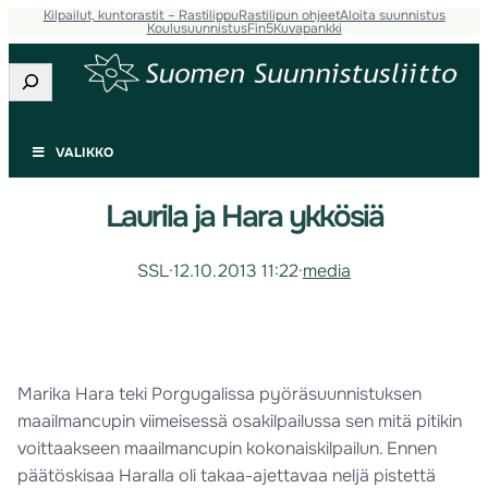
Kilpailut, kuntorastit – Rastilippu
Rastilipun ohjeet
Aloita suunnistus
Koulusuunnistus
Fin5
Kuvapankki
Etsi
VALIKKO
Laurila ja Hara ykkösiä
SSL
·
12.10.2013 11:22
·
media
Marika Hara teki Porgugalissa pyöräsuunnistuksen
maailmancupin viimeisessä osakilpailussa sen mitä pitikin
voittaakseen maailmancupin kokonaiskilpailun. Ennen
päätöskisaa Haralla oli takaa-ajettavaa neljä pistettä