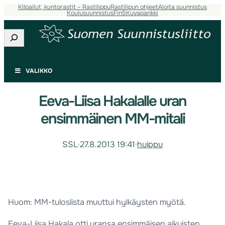
Kilpailut, kuntorastit – Rastilippu
Rastilipun ohjeet
Aloita suunnistus
Koulusuunnistus
Fin5
Kuvapankki
Etsi
VALIKKO
Eeva-Liisa Hakalalle uran
ensimmäinen MM-mitali
SSL
·
27.8.2013 19:41
·
huippu
Huom: MM-tuloslista muuttui hylkäysten myötä.
Eeva-Liisa Hakala otti uransa ensimmäisen aikuisten