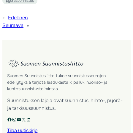
pyöräsuunnistus
«
Edellinen
Seuraava
»
Suomen Suunnistusliitto tukee suunnistusseurojen
edellytyksiä tarjota laadukasta kilpailu-, nuoriso- ja
kuntosuunnistustoimintaa.
Suunnistuksen lajeja ovat suunnistus, hiihto-, pyörä-
ja tarkkuussuunnistus.
Facebook
Instagram
YouTube
X
LinkedIn
Tilaa uutiskirje