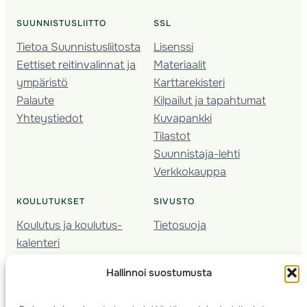
SUUNNISTUSLIITTO
SSL
Tietoa Suunnistusliitosta
Lisenssi
Eettiset reitinvalinnat ja
Materiaalit
ympäristö
Karttarekisteri
Palaute
Kilpailut ja tapahtumat
Yhteystiedot
Kuvapankki
Tilastot
Suunnistaja-lehti
Verkkokauppa
KOULUTUKSET
SIVUSTO
Koulutus ja koulutus­
Tietosuoja
kalenteri
Nuorison koulutukset
Hallinnoi suostumusta
Seura­kehittäminen
Valmentaja­koulutus