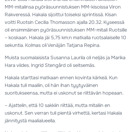
MM-mitalinsa pyöräsuunnistuksen MM-kisoissa Viron
Rakveressä. Hakala sijoittui toiseksi sprintissä. Kisan
voitti Ruotsin Cecilia Thomasson ajalla 20.32. Kyseessä
oli ensimmäinen pyöräsuunnistuksen MM-mitali Ruotsille
– koskaan. Hakala jäi 5,75 km:n matkalla ruotsalaiselle 10
sekuntia. Kolmas oli Venäjän Tatjana Repina.
Muista suomalaisista Susanna Laurila oli neljäs ja Marika
Hara viides. Ingrid Stengård oli seitsemäs.
Hakala starttasi matkaan ennen kovinta kärkeä. Kun
Hakala tuli maaliin, oli hän ihan tyytyväinen
suoritukseensa, mutta ei uskonut se riittävän hopeaan.
– Ajattelin, että 10 sakkiin riittää, mutta mitaliin en
uskonut. Sen verran tuli pientä virhettä, kertasi Hakala
jännitystä maalialueella.