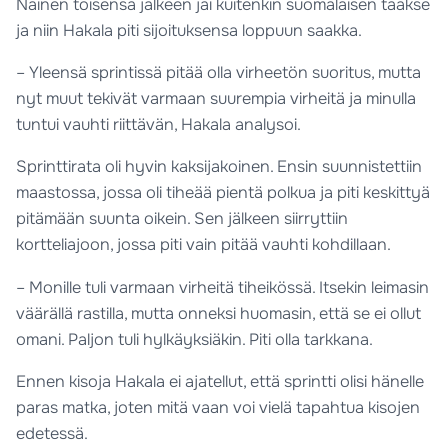
Nainen toisensa jälkeen jäi kuitenkin suomalaisen taakse
ja niin Hakala piti sijoituksensa loppuun saakka.
– Yleensä sprintissä pitää olla virheetön suoritus, mutta
nyt muut tekivät varmaan suurempia virheitä ja minulla
tuntui vauhti riittävän, Hakala analysoi.
Sprinttirata oli hyvin kaksijakoinen. Ensin suunnistettiin
maastossa, jossa oli tiheää pientä polkua ja piti keskittyä
pitämään suunta oikein. Sen jälkeen siirryttiin
kortteliajoon, jossa piti vain pitää vauhti kohdillaan.
– Monille tuli varmaan virheitä tiheikössä. Itsekin leimasin
väärällä rastilla, mutta onneksi huomasin, että se ei ollut
omani. Paljon tuli hylkäyksiäkin. Piti olla tarkkana.
Ennen kisoja Hakala ei ajatellut, että sprintti olisi hänelle
paras matka, joten mitä vaan voi vielä tapahtua kisojen
edetessä.