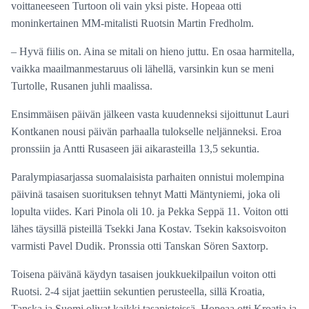
voittaneeseen Turtoon oli vain yksi piste. Hopeaa otti
moninkertainen MM-mitalisti Ruotsin Martin Fredholm.
– Hyvä fiilis on. Aina se mitali on hieno juttu. En osaa harmitella,
vaikka maailmanmestaruus oli lähellä, varsinkin kun se meni
Turtolle, Rusanen juhli maalissa.
Ensimmäisen päivän jälkeen vasta kuudenneksi sijoittunut Lauri
Kontkanen nousi päivän parhaalla tulokselle neljänneksi. Eroa
pronssiin ja Antti Rusaseen jäi aikarasteilla 13,5 sekuntia.
Paralympiasarjassa suomalaisista parhaiten onnistui molempina
päivinä tasaisen suorituksen tehnyt Matti Mäntyniemi, joka oli
lopulta viides. Kari Pinola oli 10. ja Pekka Seppä 11. Voiton otti
lähes täysillä pisteillä Tsekki Jana Kostav. Tsekin kaksoisvoiton
varmisti Pavel Dudik. Pronssia otti Tanskan Sören Saxtorp.
Toisena päivänä käydyn tasaisen joukkuekilpailun voiton otti
Ruotsi. 2-4 sijat jaettiin sekuntien perusteella, sillä Kroatia,
Tanska ja Suomi olivat kaikki tasapisteissä. Hopeaa otti Kroatia ja