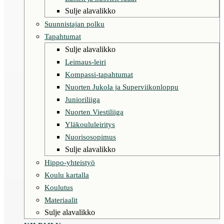
Sulje alavalikko
Suunnistajan polku
Tapahtumat
Sulje alavalikko
Leimaus-leiri
Kompassi-tapahtumat
Nuorten Jukola ja Superviikonloppu
Junioriliiga
Nuorten Viestiliiga
Yläkoululeiritys
Nuorisosopimus
Sulje alavalikko
Hippo-yhteistyö
Koulu kartalla
Koulutus
Materiaalit
Sulje alavalikko