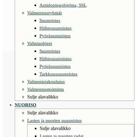
Antidopingohjelma, SSL
Valmennusryhmät
Suunnistus
Hiihtosuunnistus
Pyöräsuunnistus
Valintaohjeet
Suunnistus
Hiihtosuunnistus
Pyöräsuunnistus
Tarkkuussuunnistus
Valmentajakoulutus
Valmennustoiminta
Sulje alavalikko
NUORISO
Sulje alavalikko
Lasten ja nuorten suunnistus
Sulje alavalikko
Lasten ja nuorten radat