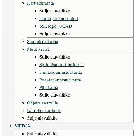
Karttatoiminta
Sulje alavalikko
Karttojen raportointi
SSL logo, OCAD
Sulje alavalikko
Suunnistuskartta
Muut kartat
Sulje alavalikko
Sprinttisuunnistuskartta
Hiihtosuunnistuskartta
Pyöräsuunnistuskartta
Pihakartta
Sulje alavalikko
Ohjeita seuroille
Kartoituskoulutus
Sulje alavalikko
MEDIA
Sulje alavalikko