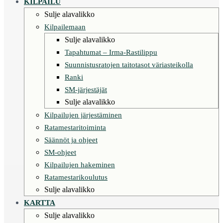
KILPAILU
Sulje alavalikko
Kilpailemaan
Sulje alavalikko
Tapahtumat – Irma-Rastilippu
Suunnistusratojen taitotasot väriasteikolla
Ranki
SM-järjestäjät
Sulje alavalikko
Kilpailujen järjestäminen
Ratamestaritoiminta
Säännöt ja ohjeet
SM-ohjeet
Kilpailujen hakeminen
Ratamestarikoulutus
Sulje alavalikko
KARTTA
Sulje alavalikko