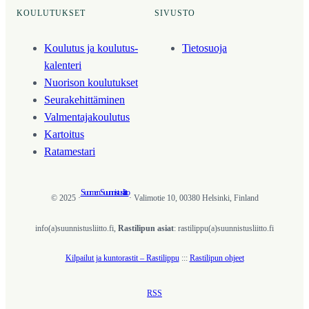
KOULUTUKSET
SIVUSTO
Koulutus ja koulutus­
Tietosuoja
kalenteri
Nuorison koulutukset
Seura­kehittäminen
Valmentaja­koulutus
Kartoitus
Ratamestari
Suomen Suunnistusliitto
© 2025 ·
· Valimotie 10, 00380 Helsinki, Finland
info(a)suunnistusliitto.fi,
Rastilipun asiat
: rastilippu(a)suunnistusliitto.fi
Kilpailut ja kuntorastit – Rastilippu
:::
Rastilipun ohjeet
RSS