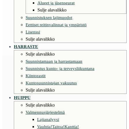
Alueet ja jäsenseurat
Sulje alavalikko
Suunnistuksen lajimuodot
Eettiset reitinvalinnat ja ympäristö
Lisenssi
Sulje alavalikko
HARRASTE
Sulje alavalikko
Suunnistamaan ja harrastamaan
Suunnistus kunto- ja terveysliikuntana
Kiintorastit
Kuntosuunnistajan vakuutus
Sulje alavalikko
HUIPPU
Sulje alavalikko
Valmennusjärjestelmä
Lajianalyysi
Vauhtia!Taitoa!Kanttia!