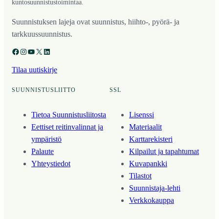
kuntosuunnistustoimintaa.
Suunnistuksen lajeja ovat suunnistus, hiihto-, pyörä- ja
tarkkuussuunnistus.
Facebook
Instagram
YouTube
X
LinkedIn
Tilaa uutiskirje
SUUNNISTUSLIITTO
SSL
Tietoa Suunnistusliitosta
Lisenssi
Eettiset reitinvalinnat ja
Materiaalit
ympäristö
Karttarekisteri
Palaute
Kilpailut ja tapahtumat
Yhteystiedot
Kuvapankki
Tilastot
Suunnistaja-lehti
Verkkokauppa