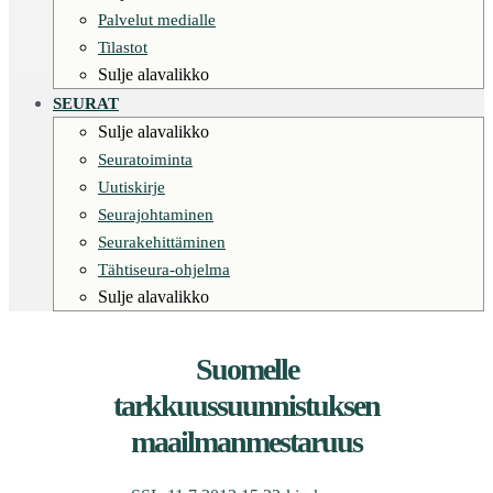
Palvelut medialle
Tilastot
Sulje alavalikko
SEURAT
Sulje alavalikko
Seuratoiminta
Uutiskirje
Seurajohtaminen
Seurakehittäminen
Tähtiseura-ohjelma
Sulje alavalikko
Suomelle
tarkkuussuunnistuksen
maailmanmestaruus