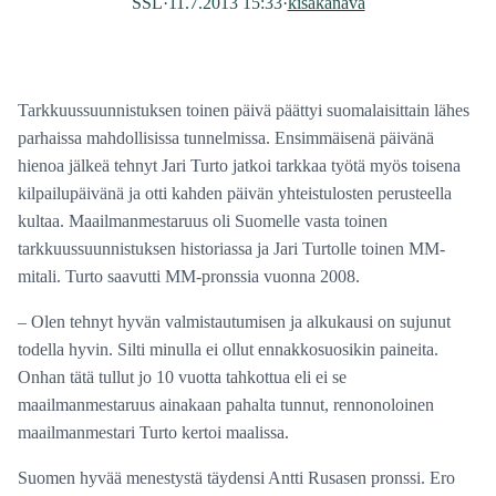
SSL
·
11.7.2013 15:33
·
kisakanava
Tarkkuussuunnistuksen toinen päivä päättyi suomalaisittain lähes
parhaissa mahdollisissa tunnelmissa. Ensimmäisenä päivänä
hienoa jälkeä tehnyt Jari Turto jatkoi tarkkaa työtä myös toisena
kilpailupäivänä ja otti kahden päivän yhteistulosten perusteella
kultaa. Maailmanmestaruus oli Suomelle vasta toinen
tarkkuussuunnistuksen historiassa ja Jari Turtolle toinen MM-
mitali. Turto saavutti MM-pronssia vuonna 2008.
– Olen tehnyt hyvän valmistautumisen ja alkukausi on sujunut
todella hyvin. Silti minulla ei ollut ennakkosuosikin paineita.
Onhan tätä tullut jo 10 vuotta tahkottua eli ei se
maailmanmestaruus ainakaan pahalta tunnut, rennonoloinen
maailmanmestari Turto kertoi maalissa.
Suomen hyvää menestystä täydensi Antti Rusasen pronssi. Ero