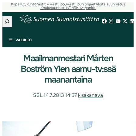
Kilpailut, kuntorastit – Rastilippu
Rastilipun ohjeet
Aloita suunnistus
Koulusuunnistus
Fin5
Kuvapankki
Etsi
VALIKKO
Maailmanmestari Mårten
Boström Ylen aamu-tv:ssä
maanantaina
SSL
·
14.7.2013 14:57
·
kisakanava