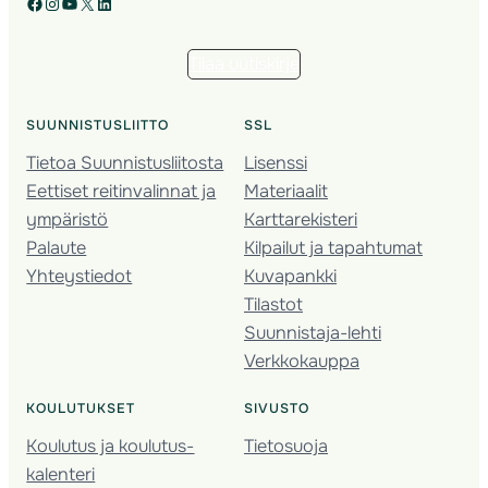
Facebook
Instagram
YouTube
X
LinkedIn
Tilaa uutiskirje
SUUNNISTUSLIITTO
SSL
Tietoa Suunnistusliitosta
Lisenssi
Eettiset reitinvalinnat ja
Materiaalit
ympäristö
Karttarekisteri
Palaute
Kilpailut ja tapahtumat
Yhteystiedot
Kuvapankki
Tilastot
Suunnistaja-lehti
Verkkokauppa
KOULUTUKSET
SIVUSTO
Koulutus ja koulutus­
Tietosuoja
kalenteri