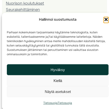
Nuorison koulutukset
Seura­kehittäminen
Valmentaja­koulutus
Hallinnoi suostumusta
Kartoitus
Ratamestari
Parhaan kokemuksen tarjoamiseksi käytämme teknologioita, kuten
evästeitä, tallentaaksemme ja/tai käyttääksemme laitetietoja. Näiden
Suomen Suunnistusliitto
tekniikoiden hyväksyminen antaa meille mahdollisuuden käsitellä tietoja,
© 2025 ·
· Valimotie 10, 00380 Helsinki, Finland
kuten selauskäyttäytymistä tai yksilöllisiä tunnuksia tällä sivustolla.
Suostumuksen jättäminen tai peruuttaminen voi vaikuttaa sivuston
info(a)suunnistusliitto.fi,
Rastilipun asiat
: rastilippu(a)suunnistusliitto.fi
ominaisuuksiin ja toimintoihin.
Kilpailut ja kuntorastit – Rastilippu
:::
Rastilipun ohjeet
Hyväksy
RSS
Kiellä
Etsi
Näytä asetukset
Tietosuoja
Tietosuoja