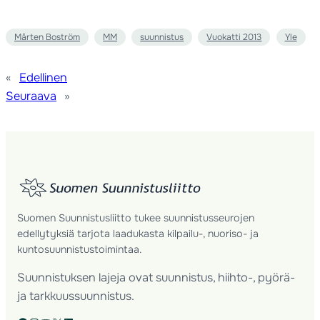
Mårten Boström
MM
suunnistus
Vuokatti 2013
Yle
«
Edellinen
Seuraava
»
Suomen Suunnistusliitto tukee suunnistusseurojen
edellytyksiä tarjota laadukasta kilpailu-, nuoriso- ja
kuntosuunnistustoimintaa.
Suunnistuksen lajeja ovat suunnistus, hiihto-, pyörä-
ja tarkkuussuunnistus.