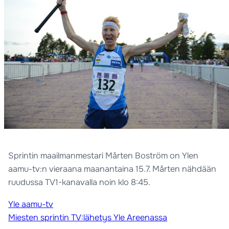
Sprintin maailmanmestari Mårten Boström on Ylen
aamu-tv:n vieraana maanantaina 15.7. Mårten nähdään
ruudussa TV1-kanavalla noin klo 8:45.
Yle aamu-tv
Miesten sprintin TV:lähetys Yle Areenassa