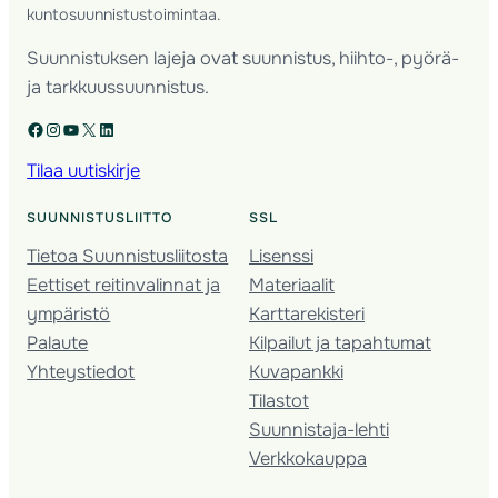
kuntosuunnistustoimintaa.
Suunnistuksen lajeja ovat suunnistus, hiihto-, pyörä-
ja tarkkuussuunnistus.
Facebook
Instagram
YouTube
X
LinkedIn
Tilaa uutiskirje
SUUNNISTUSLIITTO
SSL
Tietoa Suunnistusliitosta
Lisenssi
Eettiset reitinvalinnat ja
Materiaalit
ympäristö
Karttarekisteri
Palaute
Kilpailut ja tapahtumat
Yhteystiedot
Kuvapankki
Tilastot
Suunnistaja-lehti
Verkkokauppa