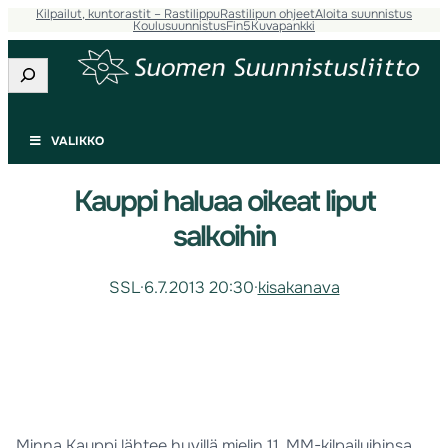
Kilpailut, kuntorastit – Rastilippu
Rastilipun ohjeet
Aloita suunnistus
Koulusuunnistus
Fin5
Kuvapankki
Etsi
VALIKKO
Kauppi haluaa oikeat liput
salkoihin
SSL
·
6.7.2013 20:30
·
kisakanava
Minna Kauppi lähtee hyvillä mielin 11. MM-kilpailuihinsa.