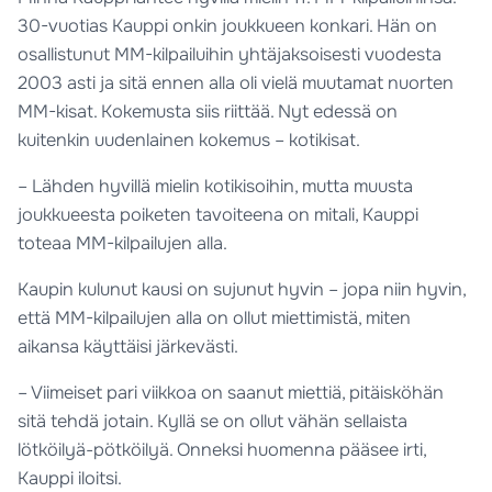
30-vuotias Kauppi onkin joukkueen konkari. Hän on
osallistunut MM-kilpailuihin yhtäjaksoisesti vuodesta
2003 asti ja sitä ennen alla oli vielä muutamat nuorten
MM-kisat. Kokemusta siis riittää. Nyt edessä on
kuitenkin uudenlainen kokemus – kotikisat.
– Lähden hyvillä mielin kotikisoihin, mutta muusta
joukkueesta poiketen tavoiteena on mitali, Kauppi
toteaa MM-kilpailujen alla.
Kaupin kulunut kausi on sujunut hyvin – jopa niin hyvin,
että MM-kilpailujen alla on ollut miettimistä, miten
aikansa käyttäisi järkevästi.
– Viimeiset pari viikkoa on saanut miettiä, pitäisköhän
sitä tehdä jotain. Kyllä se on ollut vähän sellaista
lötköilyä-pötköilyä. Onneksi huomenna pääsee irti,
Kauppi iloitsi.