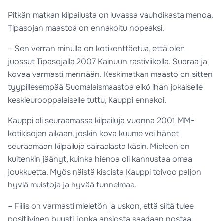
Pitkän matkan kilpailusta on luvassa vauhdikasta menoa.
Tipasojan maastoa on ennakoitu nopeaksi.
– Sen verran minulla on kotikenttäetua, että olen
juossut Tipasojalla 2007 Kainuun rastiviikolla. Suoraa ja
kovaa varmasti mennään. Keskimatkan maasto on sitten
tyypillesempää Suomalaismaastoa eikö ihan jokaiselle
keskieurooppalaiselle tuttu, Kauppi ennakoi.
Kauppi oli seuraamassa kilpailuja vuonna 2001 MM-
kotikisojen aikaan, joskin kova kuume vei hänet
seuraamaan kilpailuja sairaalasta käsin. Mieleen on
kuitenkin jäänyt, kuinka hienoa oli kannustaa omaa
joukkuetta. Myös näistä kisoista Kauppi toivoo paljon
hyviä muistoja ja hyvää tunnelmaa.
– Fiilis on varmasti mieletön ja uskon, että siitä tulee
positiivinen buusti, jonka ansiosta saadaan nostaa