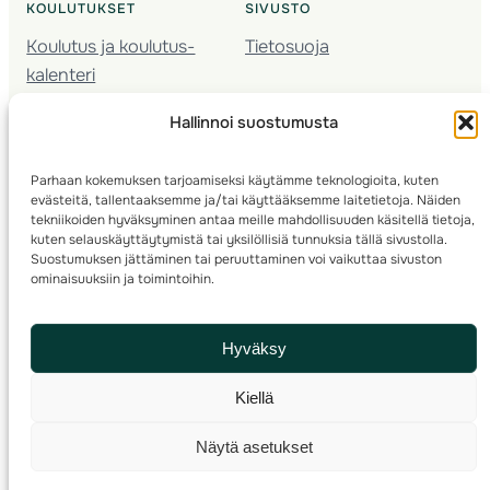
KOULUTUKSET
SIVUSTO
Koulutus ja koulutus­
Tietosuoja
kalenteri
Nuorison koulutukset
Hallinnoi suostumusta
Seura­kehittäminen
Valmentaja­koulutus
Parhaan kokemuksen tarjoamiseksi käytämme teknologioita, kuten
Kartoitus
evästeitä, tallentaaksemme ja/tai käyttääksemme laitetietoja. Näiden
Ratamestari
tekniikoiden hyväksyminen antaa meille mahdollisuuden käsitellä tietoja,
kuten selauskäyttäytymistä tai yksilöllisiä tunnuksia tällä sivustolla.
Suostumuksen jättäminen tai peruuttaminen voi vaikuttaa sivuston
Suomen Suunnistusliitto
© 2025 ·
· Valimotie 10, 00380 Helsinki, Finland
ominaisuuksiin ja toimintoihin.
info(a)suunnistusliitto.fi,
Rastilipun asiat
: rastilippu(a)suunnistusliitto.fi
Hyväksy
Kilpailut ja kuntorastit – Rastilippu
:::
Rastilipun ohjeet
Kiellä
RSS
Näytä asetukset
Etsi