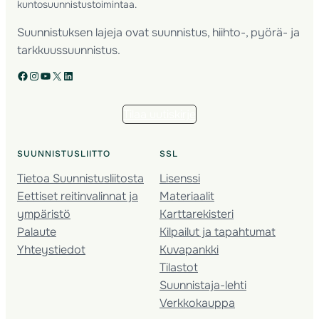
kuntosuunnistustoimintaa.
Suunnistuksen lajeja ovat suunnistus, hiihto-, pyörä- ja
tarkkuussuunnistus.
Facebook
Instagram
YouTube
X
LinkedIn
Tilaa uutiskirje
SUUNNISTUSLIITTO
SSL
Tietoa Suunnistusliitosta
Lisenssi
Eettiset reitinvalinnat ja
Materiaalit
ympäristö
Karttarekisteri
Palaute
Kilpailut ja tapahtumat
Yhteystiedot
Kuvapankki
Tilastot
Suunnistaja-lehti
Verkkokauppa