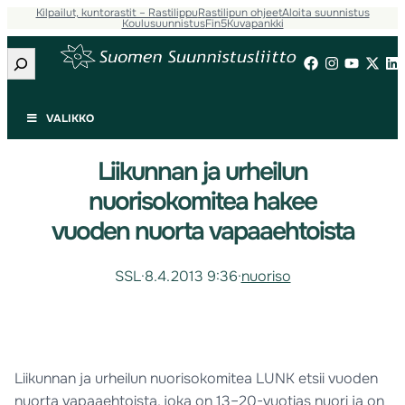
Kilpailut, kuntorastit – Rastilippu
Rastilipun ohjeet
Aloita suunnistus
Koulusuunnistus
Fin5
Kuvapankki
Etsi
VALIKKO
Liikunnan ja urheilun
nuorisokomitea hakee
vuoden nuorta vapaaehtoista
SSL
·
8.4.2013 9:36
·
nuoriso
Liikunnan ja urheilun nuorisokomitea LUNK etsii vuoden
nuorta vapaaehtoista, joka on 13–20-vuotias nuori ja on