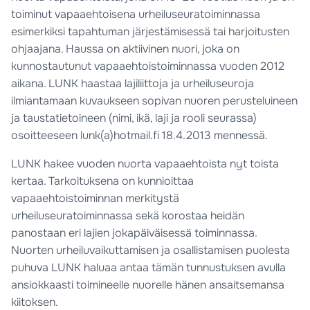
toiminut vapaaehtoisena urheiluseuratoiminnassa
esimerkiksi tapahtuman järjestämisessä tai harjoitusten
ohjaajana. Haussa on aktiivinen nuori, joka on
kunnostautunut vapaaehtoistoiminnassa vuoden 2012
aikana. LUNK haastaa lajiliittoja ja urheiluseuroja
ilmiantamaan kuvaukseen sopivan nuoren perusteluineen
ja taustatietoineen (nimi, ikä, laji ja rooli seurassa)
osoitteeseen lunk(a)hotmail.fi 18.4.2013 mennessä.
LUNK hakee vuoden nuorta vapaaehtoista nyt toista
kertaa. Tarkoituksena on kunnioittaa
vapaaehtoistoiminnan merkitystä
urheiluseuratoiminnassa sekä korostaa heidän
panostaan eri lajien jokapäiväisessä toiminnassa.
Nuorten urheiluvaikuttamisen ja osallistamisen puolesta
puhuva LUNK haluaa antaa tämän tunnustuksen avulla
ansiokkaasti toimineelle nuorelle hänen ansaitsemansa
kiitoksen.