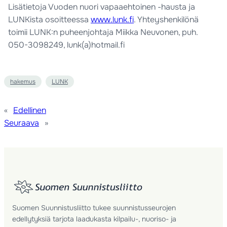
Lisätietoja Vuoden nuori vapaaehtoinen -hausta ja
LUNKista osoitteessa
www.lunk.fi
. Yhteyshenkilönä
toimii LUNK:n puheenjohtaja Miikka Neuvonen, puh.
050-3098249, lunk(a)hotmail.fi
hakemus
LUNK
«
Edellinen
Seuraava
»
Suomen Suunnistusliitto tukee suunnistusseurojen
edellytyksiä tarjota laadukasta kilpailu-, nuoriso- ja