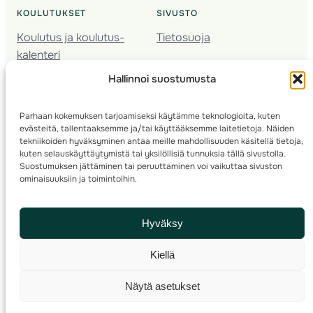
KOULUTUKSET
SIVUSTO
Koulutus ja koulutus­
Tietosuoja
kalenteri
Nuorison koulutukset
Hallinnoi suostumusta
Seura­kehittäminen
Valmentaja­koulutus
Parhaan kokemuksen tarjoamiseksi käytämme teknologioita, kuten
Kartoitus
evästeitä, tallentaaksemme ja/tai käyttääksemme laitetietoja. Näiden
Ratamestari
tekniikoiden hyväksyminen antaa meille mahdollisuuden käsitellä tietoja,
kuten selauskäyttäytymistä tai yksilöllisiä tunnuksia tällä sivustolla.
Suostumuksen jättäminen tai peruuttaminen voi vaikuttaa sivuston
Suomen Suunnistusliitto
© 2025 ·
· Valimotie 10, 00380 Helsinki, Finland
ominaisuuksiin ja toimintoihin.
info(a)suunnistusliitto.fi,
Rastilipun asiat
: rastilippu(a)suunnistusliitto.fi
Hyväksy
Kilpailut ja kuntorastit – Rastilippu
:::
Rastilipun ohjeet
Kiellä
RSS
Näytä asetukset
Etsi