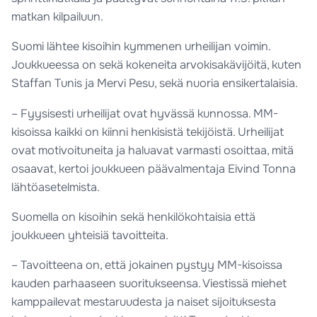
matkan kilpailuun.
Suomi lähtee kisoihin kymmenen urheilijan voimin.
Joukkueessa on sekä kokeneita arvokisakävijöitä, kuten
Staffan Tunis ja Mervi Pesu, sekä nuoria ensikertalaisia.
– Fyysisesti urheilijat ovat hyvässä kunnossa. MM-
kisoissa kaikki on kiinni henkisistä tekijöistä. Urheilijat
ovat motivoituneita ja haluavat varmasti osoittaa, mitä
osaavat, kertoi joukkueen päävalmentaja Eivind Tonna
lähtöasetelmista.
Suomella on kisoihin sekä henkilökohtaisia että
joukkueen yhteisiä tavoitteita.
– Tavoitteena on, että jokainen pystyy MM-kisoissa
kauden parhaaseen suoritukseensa. Viestissä miehet
kamppailevat mestaruudesta ja naiset sijoituksesta