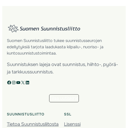
Suomen Suunnistusliitto tukee suunnistusseurojen
edellytyksiä tarjota laadukasta kilpailu-, nuoriso- ja
kuntosuunnistustoimintaa.
Suunnistuksen lajeja ovat suunnistus, hiihto-, pyörä-
ja tarkkuussuunnistus.
Facebook
Instagram
YouTube
X
LinkedIn
Tilaa uutiskirje
SUUNNISTUSLIITTO
SSL
Tietoa Suunnistusliitosta
Lisenssi