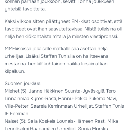
kolmen parhaan joukkoon, selvitti Tonna joukkueen
yhteisiä tavoitteita.
Kaksi viikkoa sitten päättyneet EM-kisat osoittivat, että
tavoitteet ovat ihan saavutettavissa. Niistä tuliaisina oli
neljä henkilökohtaista mitalia ja miesten viestipronssi.
MM-kisoissa jokaiselle matkalle saa asettaa neljä
urheilijaa. Lisäksi Staffan Tunisilla on hallitsevana
mestarina henkilökohtainen paikka keskimatkan
kilpailuun.
Suomen joukkue:
Miehet (5): Janne Häkkinen Suunta-Jyväskylä, Tero
Linnainmaa Kyrös-Rasti, Hannu-Pekka Pukema Navi,
Ville-Petteri Saarela Keminmaan Urheilijat, Staffan Tunis
IF Femman.
Naiset (5): Salla Koskela Lounais-Hämeen Rasti, Milka
Leppäsalmi Haapamäen Urheilijat, Sonja Mörsky