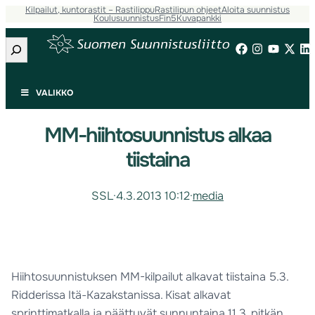
Kilpailut, kuntorastit – Rastilippu
Rastilipun ohjeet
Aloita suunnistus
Koulusuunnistus
Fin5
Kuvapankki
Etsi
VALIKKO
MM-hiihtosuunnistus alkaa
tiistaina
SSL
·
4.3.2013 10:12
·
media
Hiihtosuunnistuksen MM-kilpailut alkavat tiistaina 5.3.
Ridderissa Itä-Kazakstanissa. Kisat alkavat
sprinttimatkalla ja päättyvät sunnuntaina 11.3. pitkän