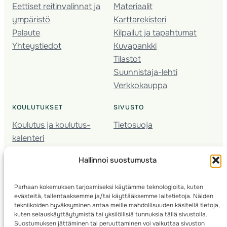
Eettiset reitinvalinnat ja
Materiaalit
ympäristö
Karttarekisteri
Palaute
Kilpailut ja tapahtumat
Yhteystiedot
Kuvapankki
Tilastot
Suunnistaja-lehti
Verkkokauppa
KOULUTUKSET
SIVUSTO
Koulutus ja koulutus­
Tietosuoja
kalenteri
Nuorison koulutukset
Hallinnoi suostumusta
Seura­kehittäminen
Valmentaja­koulutus
Parhaan kokemuksen tarjoamiseksi käytämme teknologioita, kuten
Kartoitus
evästeitä, tallentaaksemme ja/tai käyttääksemme laitetietoja. Näiden
Ratamestari
tekniikoiden hyväksyminen antaa meille mahdollisuuden käsitellä tietoja,
kuten selauskäyttäytymistä tai yksilöllisiä tunnuksia tällä sivustolla.
Suostumuksen jättäminen tai peruuttaminen voi vaikuttaa sivuston
Suomen Suunnistusliitto