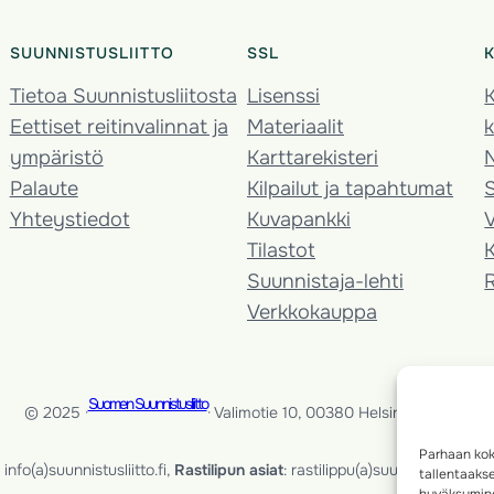
SUUNNISTUSLIITTO
SSL
Tietoa Suunnistusliitosta
Lisenssi
K
Eettiset reitinvalinnat ja
Materiaalit
k
ympäristö
Karttarekisteri
Palaute
Kilpailut ja tapahtumat
Yhteystiedot
Kuvapankki
V
Tilastot
K
Suunnistaja-lehti
Verkkokauppa
Suomen Suunnistusliitto
© 2025 ·
· Valimotie 10, 00380 Helsinki, Finland
Parhaan kok
info(a)suunnistusliitto.fi,
Rastilipun asiat
: rastilippu(a)suunnistusliitto.fi
tallentaaks