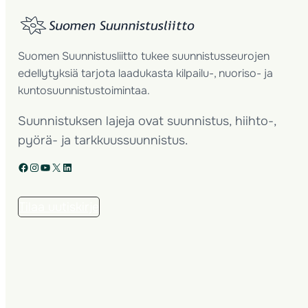
Suomen Suunnistusliitto tukee suunnistusseurojen
edellytyksiä tarjota laadukasta kilpailu-, nuoriso- ja
kuntosuunnistustoimintaa.
Suunnistuksen lajeja ovat suunnistus, hiihto-,
pyörä- ja tarkkuussuunnistus.
Facebook
Instagram
YouTube
X
LinkedIn
Tilaa uutiskirje