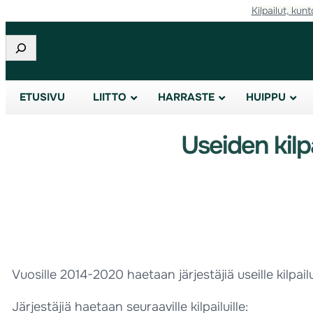
Kilpailut, kunt
Etsi
ETUSIVU
LIITTO
HARRASTE
HUIPPU
Useiden kilp
Vuosille 2014-2020 haetaan järjestäjiä useille kilpailui
Järjestäjiä haetaan seuraaville kilpailuille: