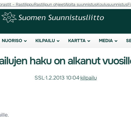
orastit – Rastilippu
Rastilipun ohjeet
Aloita suunnistus
Koulusuunnistus
F
NUORISO
KILPAILU
KARTTA
MEDIA
S
ailujen haku on alkanut vuosi
SSL
·
1.2.2013 10:04
·
kilpailu
lle.