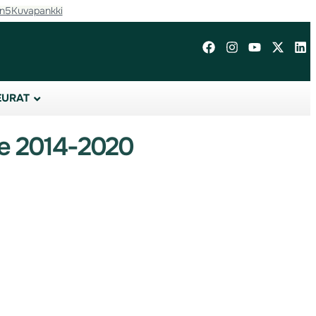
in5
Kuvapankki
EURAT
lle 2014-2020