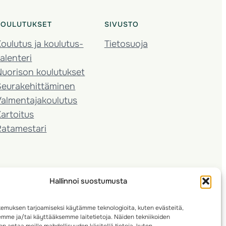
KOULUTUKSET
SIVUSTO
oulutus ja koulutus­
Tietosuoja
alenteri
Nuorison koulutukset
Seura­kehittäminen
almentaja­koulutus
artoitus
Ratamestari
Hallinnoi suostumusta
emuksen tarjoamiseksi käytämme teknologioita, kuten evästeitä,
emme ja/tai käyttääksemme laitetietoja. Näiden tekniikoiden