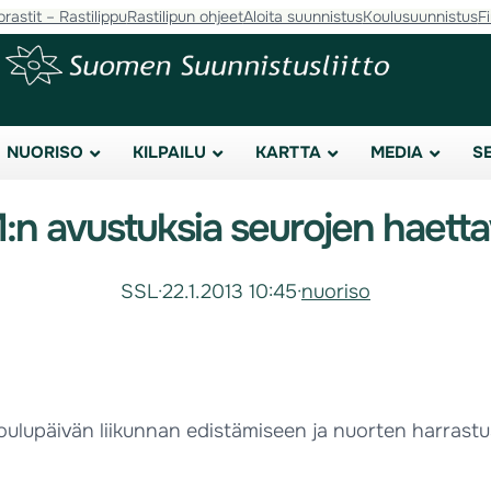
orastit – Rastilippu
Rastilipun ohjeet
Aloita suunnistus
Koulusuunnistus
F
NUORISO
KILPAILU
KARTTA
MEDIA
S
n avustuksia seurojen haett
SSL
·
22.1.2013 10:45
·
nuoriso
 koulupäivän liikunnan edistämiseen ja nuorten harras