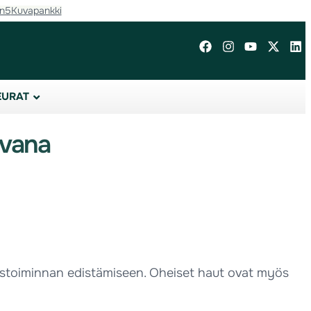
in5
Kuvapankki
EURAT
avana
tustoiminnan edistämiseen. Oheiset haut ovat myös