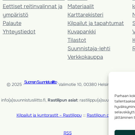
Eettiset reitinvalinnat ja
Materiaalit
k
ympäristö
Karttarekisteri
Palaute
Kilpailut ja tapahtumat
Yhteystiedot
Kuvapankki
V
Tilastot
K
Suunnistaja-lehti
Verkkokauppa
Suomen Suunnistusliitto
© 2025 ·
· Valimotie 10, 00380 Helsinki, Finland
Parhaan kok
info(a)suunnistusliitto.fi,
Rastilipun asiat
: rastilippu(a)suunnistusliitto.fi
tallentaaks
hyväksymine
selauskäyttä
Kilpailut ja kuntorastit – Rastilippu
:::
Rastilipun ohjeet
jättäminen t
RSS