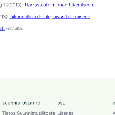
y 1.2.2013):
Harrastustoiminnan tukemiseen
.
013):
Liikunnallisen koulupäivän tukemiseen
.
.fi
-sivuilla.
SUUNNISTUSLIITTO
SSL
Tietoa Suunnistusliitosta
Lisenssi
K