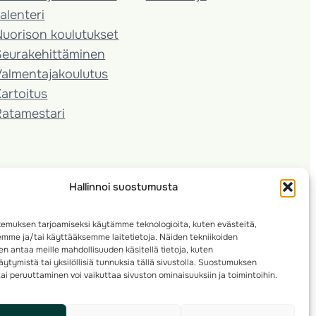
alenteri
Nuorison koulutukset
Seura­kehittäminen
almentaja­koulutus
artoitus
Ratamestari
Hallinnoi suostumusta
emuksen tarjoamiseksi käytämme teknologioita, kuten evästeitä,
emme ja/tai käyttääksemme laitetietoja. Näiden tekniikoiden
n antaa meille mahdollisuuden käsitellä tietoja, kuten
ytymistä tai yksilöllisiä tunnuksia tällä sivustolla. Suostumuksen
ai peruuttaminen voi vaikuttaa sivuston ominaisuuksiin ja toimintoihin.