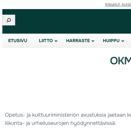
Kilpailut, kunt
Etsi
ETUSIVU
LIITTO
HARRASTE
HUIPPU
OKM:
Opetus- ja kulttuuriministeriön avustuksia jaetaan
liikunta- ja urheiluseurojen hyödynnettävissä.