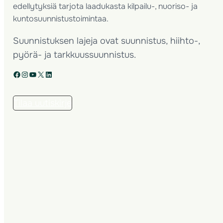
edellytyksiä tarjota laadukasta kilpailu-, nuoriso- ja
kuntosuunnistustoimintaa.
Suunnistuksen lajeja ovat suunnistus, hiihto-,
pyörä- ja tarkkuussuunnistus.
Facebook
Instagram
YouTube
X
LinkedIn
Tilaa uutiskirje