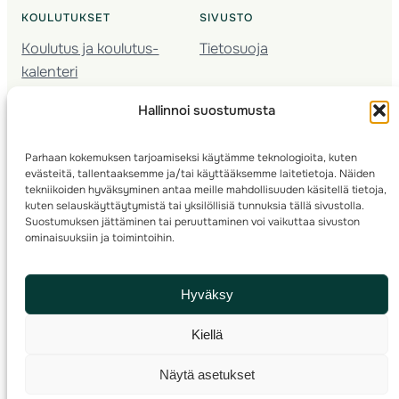
KOULUTUKSET
SIVUSTO
Koulutus ja koulutus­
Tietosuoja
kalenteri
Nuorison koulutukset
Hallinnoi suostumusta
Seura­kehittäminen
Valmentaja­koulutus
Parhaan kokemuksen tarjoamiseksi käytämme teknologioita, kuten
Kartoitus
evästeitä, tallentaaksemme ja/tai käyttääksemme laitetietoja. Näiden
Ratamestari
tekniikoiden hyväksyminen antaa meille mahdollisuuden käsitellä tietoja,
kuten selauskäyttäytymistä tai yksilöllisiä tunnuksia tällä sivustolla.
Suostumuksen jättäminen tai peruuttaminen voi vaikuttaa sivuston
Suomen Suunnistusliitto
© 2025 ·
· Valimotie 10, 00380 Helsinki, Finland
ominaisuuksiin ja toimintoihin.
info(a)suunnistusliitto.fi,
Rastilipun asiat
: rastilippu(a)suunnistusliitto.fi
Hyväksy
Kilpailut ja kuntorastit – Rastilippu
:::
Rastilipun ohjeet
Kiellä
RSS
Näytä asetukset
Etsi