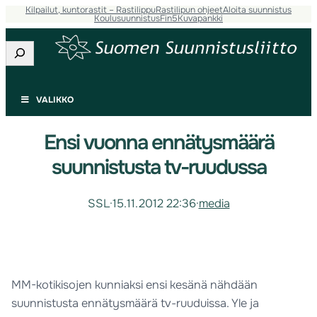
Kilpailut, kuntorastit – Rastilippu
Rastilipun ohjeet
Aloita suunnistus
Koulusuunnistus
Fin5
Kuvapankki
Etsi
VALIKKO
Ensi vuonna ennätysmäärä
suunnistusta tv-ruudussa
SSL
·
15.11.2012 22:36
·
media
MM-kotikisojen kunniaksi ensi kesänä nähdään
suunnistusta ennätysmäärä tv-ruuduissa. Yle ja