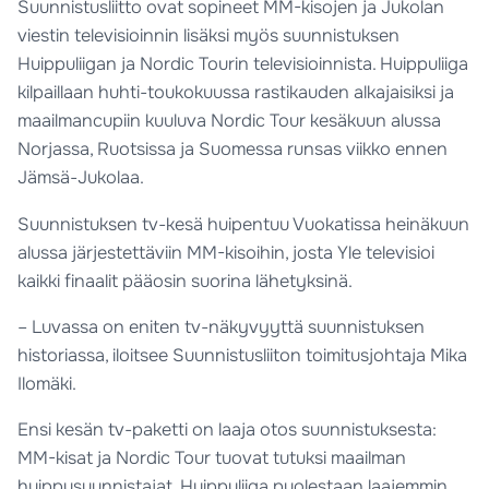
Suunnistusliitto ovat sopineet MM-kisojen ja Jukolan
viestin televisioinnin lisäksi myös suunnistuksen
Huippuliigan ja Nordic Tourin televisioinnista. Huippuliiga
kilpaillaan huhti-toukokuussa rastikauden alkajaisiksi ja
maailmancupiin kuuluva Nordic Tour kesäkuun alussa
Norjassa, Ruotsissa ja Suomessa runsas viikko ennen
Jämsä-Jukolaa.
Suunnistuksen tv-kesä huipentuu Vuokatissa heinäkuun
alussa järjestettäviin MM-kisoihin, josta Yle televisioi
kaikki finaalit pääosin suorina lähetyksinä.
– Luvassa on eniten tv-näkyvyyttä suunnistuksen
historiassa, iloitsee Suunnistusliiton toimitusjohtaja Mika
Ilomäki.
Ensi kesän tv-paketti on laaja otos suunnistuksesta:
MM-kisat ja Nordic Tour tuovat tutuksi maailman
huippusuunnistajat, Huippuliiga puolestaan laajemmin