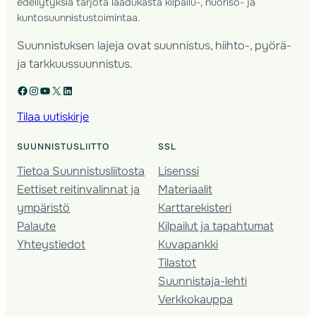
edellytyksiä tarjota laadukasta kilpailu-, nuoriso- ja
kuntosuunnistustoimintaa.
Suunnistuksen lajeja ovat suunnistus, hiihto-, pyörä-
ja tarkkuussuunnistus.
Facebook
Instagram
YouTube
X
LinkedIn
Tilaa uutiskirje
SUUNNISTUSLIITTO
SSL
Tietoa Suunnistusliitosta
Lisenssi
Eettiset reitinvalinnat ja
Materiaalit
ympäristö
Karttarekisteri
Palaute
Kilpailut ja tapahtumat
Yhteystiedot
Kuvapankki
Tilastot
Suunnistaja-lehti
Verkkokauppa