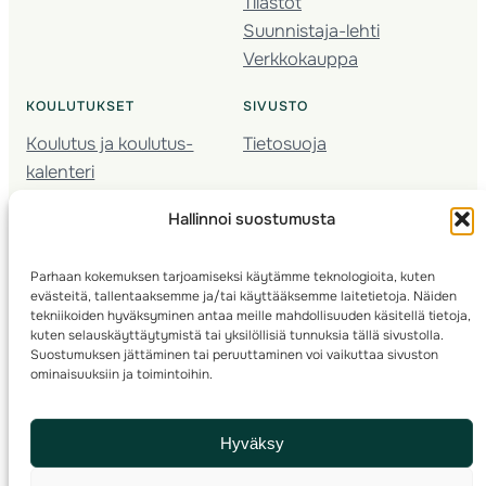
Tilastot
Suunnistaja-lehti
Verkkokauppa
KOULUTUKSET
SIVUSTO
Koulutus ja koulutus­
Tietosuoja
kalenteri
Nuorison koulutukset
Hallinnoi suostumusta
Seura­kehittäminen
Valmentaja­koulutus
Parhaan kokemuksen tarjoamiseksi käytämme teknologioita, kuten
Kartoitus
evästeitä, tallentaaksemme ja/tai käyttääksemme laitetietoja. Näiden
Ratamestari
tekniikoiden hyväksyminen antaa meille mahdollisuuden käsitellä tietoja,
kuten selauskäyttäytymistä tai yksilöllisiä tunnuksia tällä sivustolla.
Suostumuksen jättäminen tai peruuttaminen voi vaikuttaa sivuston
Suomen Suunnistusliitto
© 2025 ·
· Valimotie 10, 00380 Helsinki, Finland
ominaisuuksiin ja toimintoihin.
info(a)suunnistusliitto.fi,
Rastilipun asiat
: rastilippu(a)suunnistusliitto.fi
Hyväksy
Kilpailut ja kuntorastit – Rastilippu
:::
Rastilipun ohjeet