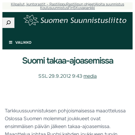
Kilpailut, kuntorastit – Rastilippu
Rastilipun ohjeet
Aloita suunnistus
Koulusuunnistus
Fin5
Kuvapankki
Etsi
VALIKKO
Suomi takaa-ajoasemissa
SSL
·
29.9.2012 9:43
·
media
Tarkkuussuunnistuksen pohjoismaisessa maaottelussa
Oslossa Suomen molemmat joukkueet ovat
ensimmäisen päivän jälkeen takaa-ajoasemissa.
Maaottelua johtaa Ruotsi kahden joukkueen turvin.