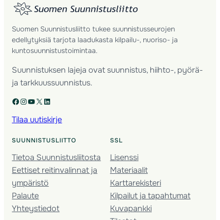
Suomen Suunnistusliitto tukee suunnistusseurojen
edellytyksiä tarjota laadukasta kilpailu-, nuoriso- ja
kuntosuunnistustoimintaa.
Suunnistuksen lajeja ovat suunnistus, hiihto-, pyörä-
ja tarkkuussuunnistus.
Facebook
Instagram
YouTube
X
LinkedIn
Tilaa uutiskirje
SUUNNISTUSLIITTO
SSL
Tietoa Suunnistusliitosta
Lisenssi
Eettiset reitinvalinnat ja
Materiaalit
ympäristö
Karttarekisteri
Palaute
Kilpailut ja tapahtumat
Yhteystiedot
Kuvapankki