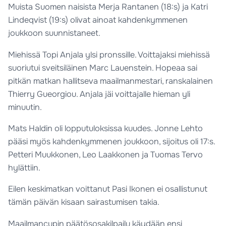
Muista Suomen naisista Merja Rantanen (18:s) ja Katri
Lindeqvist (19:s) olivat ainoat kahdenkymmenen
joukkoon suunnistaneet.
Miehissä Topi Anjala ylsi pronssille. Voittajaksi miehissä
suoriutui sveitsiläinen Marc Lauenstein. Hopeaa sai
pitkän matkan hallitseva maailmanmestari, ranskalainen
Thierry Gueorgiou. Anjala jäi voittajalle hieman yli
minuutin.
Mats Haldin oli lopputuloksissa kuudes. Jonne Lehto
pääsi myös kahdenkymmenen joukkoon, sijoitus oli 17:s.
Petteri Muukkonen, Leo Laakkonen ja Tuomas Tervo
hylättiin.
Eilen keskimatkan voittanut Pasi Ikonen ei osallistunut
tämän päivän kisaan sairastumisen takia.
Maailmancupin päätösosakilpailu käydään ensi