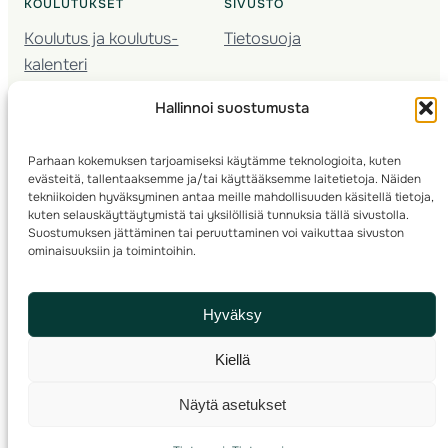
KOULUTUKSET
SIVUSTO
Koulutus ja koulutus­
Tietosuoja
kalenteri
Nuorison koulutukset
Hallinnoi suostumusta
Seura­kehittäminen
Valmentaja­koulutus
Parhaan kokemuksen tarjoamiseksi käytämme teknologioita, kuten
Kartoitus
evästeitä, tallentaaksemme ja/tai käyttääksemme laitetietoja. Näiden
Ratamestari
tekniikoiden hyväksyminen antaa meille mahdollisuuden käsitellä tietoja,
kuten selauskäyttäytymistä tai yksilöllisiä tunnuksia tällä sivustolla.
Suostumuksen jättäminen tai peruuttaminen voi vaikuttaa sivuston
Suomen Suunnistusliitto
© 2025 ·
· Valimotie 10, 00380 Helsinki, Finland
ominaisuuksiin ja toimintoihin.
info(a)suunnistusliitto.fi,
Rastilipun asiat
: rastilippu(a)suunnistusliitto.fi
Hyväksy
Kilpailut ja kuntorastit – Rastilippu
:::
Rastilipun ohjeet
Kiellä
RSS
Näytä asetukset
Etsi