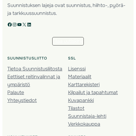
Suunnistuksen lajeja ovat suunnistus, hiihto-, pyörä-
ja tarkkuussuunnistus.
Facebook
Instagram
YouTube
X
LinkedIn
Tilaa uutiskirje
SUUNNISTUSLIITTO
SSL
Tietoa Suunnistusliitosta
Lisenssi
Eettiset reitinvalinnat ja
Materiaalit
ympäristö
Karttarekisteri
Palaute
Kilpailut ja tapahtumat
Yhteystiedot
Kuvapankki
Tilastot
Suunnistaja-lehti
Verkkokauppa