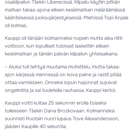
osakilpailun Tšekin Liberecissä. Kilpailu käytiin pitkän
matkan takaa-ajona eilisen keskimatkan määräämässä
käänteisessä juoksujärjestyksessä. Miehissä Topi Anjala
oli kolmas.
Kauppi oli tänään kolmanneksi nopein mutta aika riitti
voittoon, kun lopulliset tulokset laskettiin eilisen
keskimatkan ja tämän päivän kilpailun yhteisaikana.
– Aluksi tuli tehtyä muutama mutkittelu, mutta takaa-
ajon kärjessä mennessä on kova paine ja rastit pitää
ottaa varmistaen. Onneksi lopun hajonnat sujuivat
ongelmitta ja sai tuuletella rauhassa, Kauppi kertoi.
Kauppi voitti kultaa 25 sekunnin erolla toiseksi
tulleeseen Tšekin Dana Brozkovaan. Kolmanneksi
suunnisti Ruotsin nuori lupaus Tove Alexandersson,
jääden Kaupille 40 sekuntia.