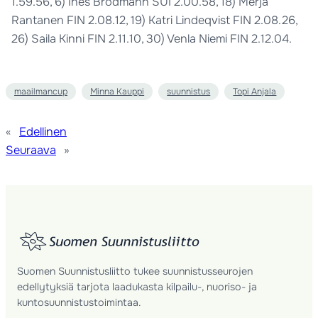
1.59.56, 6) Ines Brodmann SUI 2.00.58, 18) Merja
Rantanen FIN 2.08.12, 19) Katri Lindeqvist FIN 2.08.26,
26) Saila Kinni FIN 2.11.10, 30) Venla Niemi FIN 2.12.04.
maailmancup
Minna Kauppi
suunnistus
Topi Anjala
«
Edellinen
Seuraava
»
Suomen Suunnistusliitto tukee suunnistusseurojen
edellytyksiä tarjota laadukasta kilpailu-, nuoriso- ja
kuntosuunnistustoimintaa.