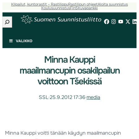
Kilpailut, kuntorastit – Rastilippu
Rastilipun ohjeet
Aloita suunnistus
Koulusuunnistus
Fin5
Kuvapankki
Etsi
VALIKKO
Minna Kauppi
maailmancupin osakilpailun
voittoon Tšekissä
SSL
·
25.9.2012 17:36
·
media
Minna Kauppi voitti tänään käydyn maailmancupin