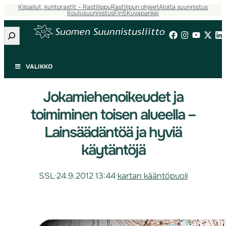
Kilpailut, kuntorastit – Rastilippu
Rastilipun ohjeet
Aloita suunnistus
Koulusuunnistus
Fin5
Kuvapankki
Etsi
VALIKKO
Jokamiehenoikeudet ja
toimiminen toisen alueella –
Lainsäädäntöä ja hyviä
käytäntöjä
SSL
·
24.9.2012 13:44
·
kartan kääntöpuoli