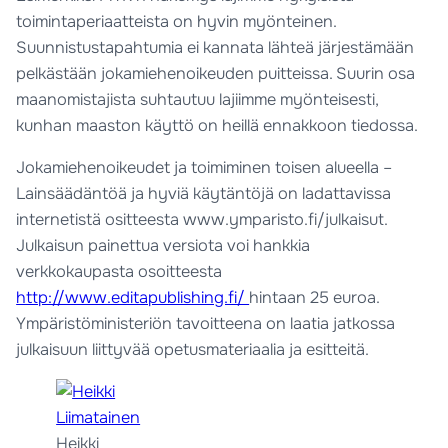
toimintaperiaatteista on hyvin myönteinen.
Suunnistustapahtumia ei kannata lähteä järjestämään
pelkästään jokamiehenoikeuden puitteissa. Suurin osa
maanomistajista suhtautuu lajiimme myönteisesti,
kunhan maaston käyttö on heillä ennakkoon tiedossa.
Jokamiehenoikeudet ja toimiminen toisen alueella –
Lainsäädäntöä ja hyviä käytäntöjä on ladattavissa
internetistä ositteesta www.ymparisto.fi/julkaisut.
Julkaisun painettua versiota voi hankkia
verkkokaupasta osoitteesta
http://www.editapublishing.fi/
hintaan 25 euroa.
Ympäristöministeriön tavoitteena on laatia jatkossa
julkaisuun liittyvää opetusmateriaalia ja esitteitä.
Heikki