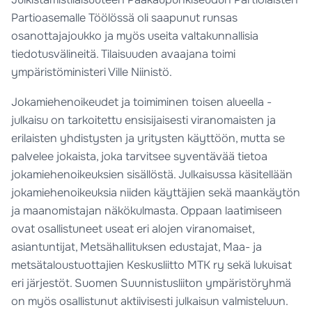
Partioasemalle Töölössä oli saapunut runsas
osanottajajoukko ja myös useita valtakunnallisia
tiedotusvälineitä. Tilaisuuden avaajana toimi
ympäristöministeri Ville Niinistö.
Jokamiehenoikeudet ja toimiminen toisen alueella -
julkaisu on tarkoitettu ensisijaisesti viranomaisten ja
erilaisten yhdistysten ja yritysten käyttöön, mutta se
palvelee jokaista, joka tarvitsee syventävää tietoa
jokamiehenoikeuksien sisällöstä. Julkaisussa käsitellään
jokamiehenoikeuksia niiden käyttäjien sekä maankäytön
ja maanomistajan näkökulmasta. Oppaan laatimiseen
ovat osallistuneet useat eri alojen viranomaiset,
asiantuntijat, Metsähallituksen edustajat, Maa- ja
metsätaloustuottajien Keskusliitto MTK ry sekä lukuisat
eri järjestöt. Suomen Suunnistusliiton ympäristöryhmä
on myös osallistunut aktiivisesti julkaisun valmisteluun.