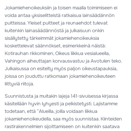
Jokamiehenoikeuksiin ja toisen maalla toimimiseen ei
voida antaa yksiselitteistä ratkaisua lainsäädännön
puitteissa. Yleiset puitteet ja reunaehdot tulevat
kuitenkin lainasäädännöstä ja julkaisuun onkin
sisällytetty tärkeimmät jokamiehenoikeuksia
koskettelevat säännökset, esimerkkeinä näistä:
Kotirauhan rikkominen, Oikeus liikkua vesialueella,
Vahingon aiheuttajan korvausvastuu ja Avotulen teko.
Julkaisussa on esitelty myös paljon oikeustapauksia,
joissa on jouduttu ratkomaan jokamiehenoikeuteen
liittyviä riitoja.
Suunnistusta ja muitakin lajeja 141-sivuisessa kirjassa
käsitellään hyvin lyhyesti ja pelkistetysti. Lajistamme
todetaan, että ”Alueilla, joilla voidaan liikkua
jokamiehenoikeudella, saa myös suunnistaa. Kiinteiden
rastirakennelmien sijoittamiseen on kuitenkin saatava