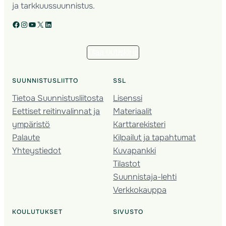
ja tarkkuussuunnistus.
Facebook
Instagram
YouTube
X
LinkedIn
Tilaa uutiskirje
SUUNNISTUSLIITTO
SSL
Tietoa Suunnistusliitosta
Lisenssi
Eettiset reitinvalinnat ja
Materiaalit
ympäristö
Karttarekisteri
Palaute
Kilpailut ja tapahtumat
Yhteystiedot
Kuvapankki
Tilastot
Suunnistaja-lehti
Verkkokauppa
KOULUTUKSET
SIVUSTO