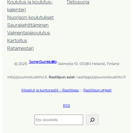
Koulutus ja koulutus­
Tietosuoja
kalenteri
Nuorison koulutukset
Seura­kehittäminen
Valmentaja­koulutus
Kartoitus
Ratamestari
Suomen Suunnistusliitto
© 2025 ·
· Valimotie 10, 00380 Helsinki, Finland
info(a)suunnistusliitto.fi,
Rastilipun asiat
: rastilippu(a)suunnistusliitto.fi
Kilpailut ja kuntorastit – Rastilippu
:::
Rastilipun ohjeet
RSS
Etsi