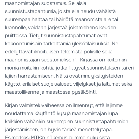
maanomistajan suostumus. Sellaisia
suunnistustapahtumia, joista ei aiheudu vähäistä
suurempaa haittaa tai häiriötä maanomistajalle tai
luonnolle, voidaan järjestää jokamiehenoikeuden
puitteissa. Tietyt suunnistustapahtumat ovat
kokoontumislain tarkoittamia yleisötilaisuuksia. Ne
edellyttävät ilmoituksen tekemistä poliisille sekä
maanomistajan suostumuksen”. Kirjassa on kuitenkin
monia muitakin kohtia jotka liittyvät suunnistuksen tai eri
lajien harrastamiseen. Näitä ovat mm. yksityisteiden
käyttö, erilaiset suojelualueet, viljelykset ja laitumet sekä
maastoliikenne ja maastossa pysäköinti.
Kirjan valmisteluvaiheessa on ilmennyt, että lajimme
noudattama käytäntö kysyä maanomistajan lupa
kaikkien vähänkin suurempien suunnistustapahtumien
järjestämiseen, on hyvin tärkeä menettelytapa.
Esimerkiksi MTK:n näkemys lajimme nykyisistä