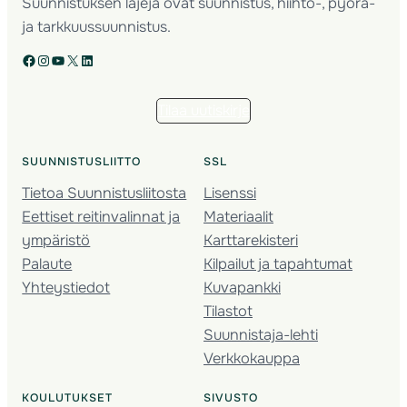
Suunnistuksen lajeja ovat suunnistus, hiihto-, pyörä-
ja tarkkuussuunnistus.
Facebook
Instagram
YouTube
X
LinkedIn
Tilaa uutiskirje
SUUNNISTUSLIITTO
SSL
Tietoa Suunnistusliitosta
Lisenssi
Eettiset reitinvalinnat ja
Materiaalit
ympäristö
Karttarekisteri
Palaute
Kilpailut ja tapahtumat
Yhteystiedot
Kuvapankki
Tilastot
Suunnistaja-lehti
Verkkokauppa
KOULUTUKSET
SIVUSTO