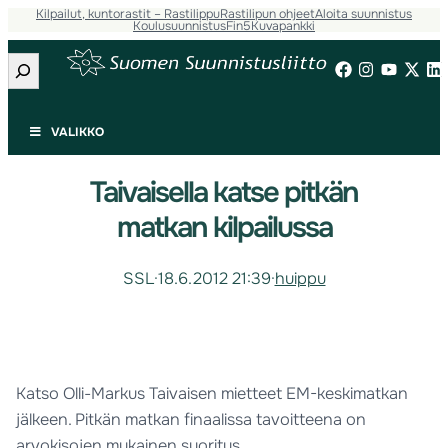
Kilpailut, kuntorastit – Rastilippu
Rastilipun ohjeet
Aloita suunnistus
Koulusuunnistus
Fin5
Kuvapankki
Etsi
VALIKKO
Taivaisella katse pitkän
matkan kilpailussa
SSL
·
18.6.2012 21:39
·
huippu
Katso Olli-Markus Taivaisen mietteet EM-keskimatkan
jälkeen. Pitkän matkan finaalissa tavoitteena on
arvokisojen mukainen suoritus.