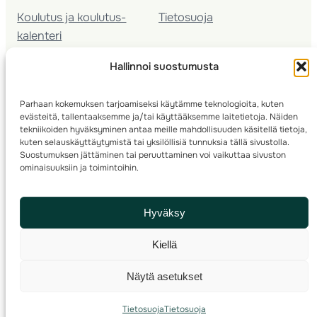
Koulutus ja koulutus­
Tietosuoja
kalenteri
Nuorison koulutukset
Hallinnoi suostumusta
Seura­kehittäminen
Valmentaja­koulutus
Parhaan kokemuksen tarjoamiseksi käytämme teknologioita, kuten
Kartoitus
evästeitä, tallentaaksemme ja/tai käyttääksemme laitetietoja. Näiden
Ratamestari
tekniikoiden hyväksyminen antaa meille mahdollisuuden käsitellä tietoja,
kuten selauskäyttäytymistä tai yksilöllisiä tunnuksia tällä sivustolla.
Suostumuksen jättäminen tai peruuttaminen voi vaikuttaa sivuston
Suomen Suunnistusliitto
© 2025 ·
· Valimotie 10, 00380 Helsinki, Finland
ominaisuuksiin ja toimintoihin.
info(a)suunnistusliitto.fi,
Rastilipun asiat
: rastilippu(a)suunnistusliitto.fi
Hyväksy
Kilpailut ja kuntorastit – Rastilippu
:::
Rastilipun ohjeet
Kiellä
RSS
Näytä asetukset
Etsi
Tietosuoja
Tietosuoja