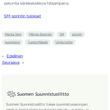
sekuntia kärkikaksikkoa hitaampana.
SM-sprintin tulokset
Marika Teini
Mårten Boström
SM
sprintti
suunnistus
Tuomo Mäkelä
Ulrika Uotila
«
Edellinen
Seuraava
»
Suomen Suunnistusliitto tukee suunnistusseurojen
edellytyksiä tarjota laadukasta kilpailu-, nuoriso- ja