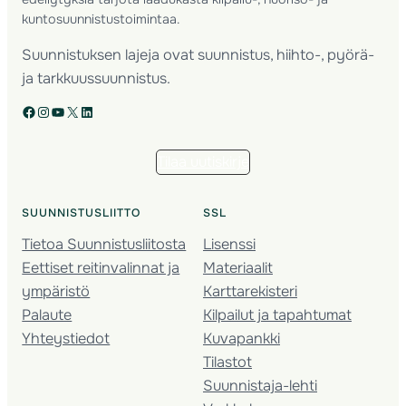
kuntosuunnistustoimintaa.
Suunnistuksen lajeja ovat suunnistus, hiihto-, pyörä-
ja tarkkuussuunnistus.
Facebook
Instagram
YouTube
X
LinkedIn
Tilaa uutiskirje
SUUNNISTUSLIITTO
SSL
Tietoa Suunnistusliitosta
Lisenssi
Eettiset reitinvalinnat ja
Materiaalit
ympäristö
Karttarekisteri
Palaute
Kilpailut ja tapahtumat
Yhteystiedot
Kuvapankki
Tilastot
Suunnistaja-lehti