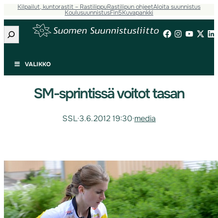
Kilpailut, kuntorastit – Rastilippu
Rastilipun ohjeet
Aloita suunnistus
Koulusuunnistus
Fin5
Kuvapankki
Etsi
VALIKKO
SM-sprintissä voitot tasan
SSL
·
3.6.2012 19:30
·
media