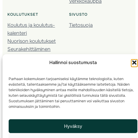
Verkkokauppa
KOULUTUKSET
SIVUSTO
Koulutus ja koulutus­
Tietosuoja
kalenteri
Nuorison koulutukset
Seura­kehittäminen
Valmentaja­koulutus
Hallinnoi suostumusta
Kartoitus
Ratamestari
Parhaan kokemuksen tarjoamiseksi käytämme teknologioita, kuten
evästeitä, tallentaaksemme ja/tai käyttääksemme laitetietoja. Näiden
Suomen Suunnistusliitto
© 2025 ·
· Valimotie 10, 00380 Helsinki, Finland
tekniikoiden hyväksyminen antaa meille mahdollisuuden käsitellä tietoja,
kuten selauskäyttäytymistä tai yksilöllisiä tunnuksia tällä sivustolla.
Suostumuksen jättäminen tai peruuttaminen voi vaikuttaa sivuston
info(a)suunnistusliitto.fi,
Rastilipun asiat
: rastilippu(a)suunnistusliitto.fi
ominaisuuksiin ja toimintoihin.
Kilpailut ja kuntorastit – Rastilippu
:::
Rastilipun ohjeet
Hyväksy
RSS