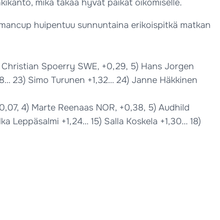
ikanto, mikä takaa hyvät paikat oikomiselle.
ailmancup huipentuu sunnuntaina erikoispitkä matkan
) Christian Spoerry SWE, +0,29, 5) Hans Jorgen
18… 23) Simo Turunen +1,32… 24) Janne Häkkinen
0,07, 4) Marte Reenaas NOR, +0,38, 5) Audhild
ka Leppäsalmi +1,24… 15) Salla Koskela +1,30… 18)