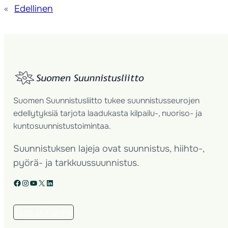
«
Edellinen
Suomen Suunnistusliitto tukee suunnistusseurojen
edellytyksiä tarjota laadukasta kilpailu-, nuoriso- ja
kuntosuunnistustoimintaa.
Suunnistuksen lajeja ovat suunnistus, hiihto-,
pyörä- ja tarkkuussuunnistus.
Facebook
Instagram
YouTube
X
LinkedIn
Tilaa uutiskirje