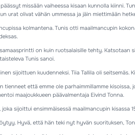
n päässyt missään vaiheessa kisaan kunnolla kiinni. Tu
 kun urat olivat vähän ummessa ja jäin miettimään hetke
ancupissa kolmantena. Tunis otti maailmancupin kokona
deksas.
 tasamaasprintti on kuin ruotsalaisille tehty. Katsotaan
taisteleva Tunis sanoi.
en sijoittuen kuudenneksi. Tiia Tallila oli seitsemäs. 
 tienneet että emme ole parhaimmillamme kisoissa, joiss
mentoi maajoukkueen päävalmentaja Eivind Tonna.
oka sijoittui ensimmäisessä maailmancupin kisassa 15:s s
 löytyy. Hyvä, että hän teki nyt hyvän suorituksen, To