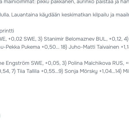
 mainioimmat: pikku pakkanen, aurinko paistaa ja hank
lulla. Lauantaina käydään keskimatkan kilpailu ja ma
rintti
SWE, +0,02 SWE, 3) Stanimir Belomaznev BUL, +0,12, 4
nu-Pekka Pukema +0,50… 18) Juho-Matti Taivainen +1,
ine Engström SWE, +0,05, 3) Polina Malchikova RUS, +
, 7) Tiia Tallila +0,55…9) Sonja Mörsky +1,04…14) Mil