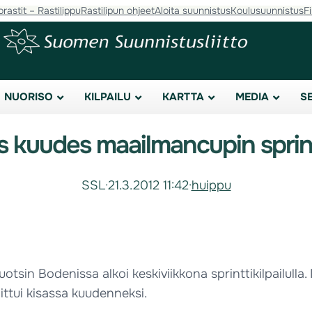
orastit – Rastilippu
Rastilipun ohjeet
Aloita suunnistus
Koulusuunnistus
F
NUORISO
KILPAILU
KARTTA
MEDIA
S
s kuudes maailmancupin sprin
SSL
·
21.3.2012 11:42
·
huippu
otsin Bodenissa alkoi keskiviikkona sprinttikilpailull
ittui kisassa kuudenneksi.