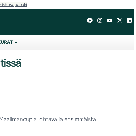
in5
Kuvapankki
EURAT
tissä
a. Maailmancupia johtava ja ensimmäistä