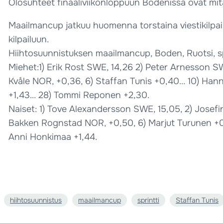
Olosuhteet finaaliviikonloppuun Bodenissa ovat mitä
Maailmancup jatkuu huomenna torstaina viestikilpai
kilpailuun.
Hiihtosuunnistuksen maailmancup, Boden, Ruotsi, sp
Miehet:1) Erik Rost SWE, 14,26 2) Peter Arnesson 
Kvåle NOR, +0,36, 6) Staffan Tunis +0,40… 10) Han
+1,43… 28) Tommi Reponen +2,30.
Naiset: 1) Tove Alexandersson SWE, 15,05, 2) Josef
Bakken Rognstad NOR, +0,50, 6) Marjut Turunen +0,54
Anni Honkimaa +1,44.
hiihtosuunnistus
maailmancup
sprintti
Staffan Tunis