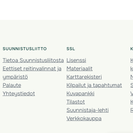
SUUNNISTUSLIITTO
SSL
Tietoa Suunnistusliitosta
Lisenssi
K
Eettiset reitinvalinnat ja
Materiaalit
k
ympäristö
Karttarekisteri
Palaute
Kilpailut ja tapahtumat
Yhteystiedot
Kuvapankki
V
Tilastot
K
Suunnistaja-lehti
Verkkokauppa