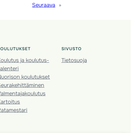
Seuraava
»
KOULUTUKSET
SIVUSTO
oulutus ja koulutus­
Tietosuoja
alenteri
Nuorison koulutukset
Seura­kehittäminen
almentaja­koulutus
artoitus
Ratamestari