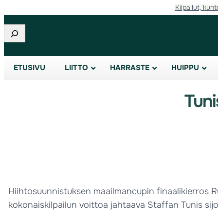
Kilpailut, kunt
Etsi
ETUSIVU
LIITTO
HARRASTE
HUIPPU
Tuni
Hiihtosuunnistuksen maailmancupin finaalikierros Ru
kokonaiskilpailun voittoa jahtaava Staffan Tunis sijo