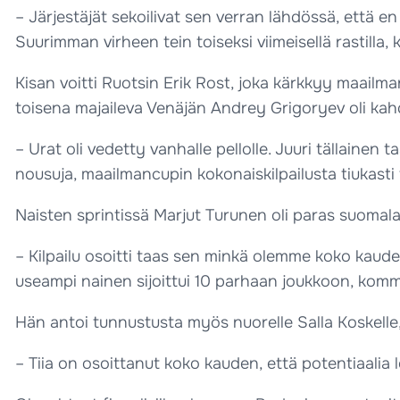
– Järjestäjät sekoilivat sen verran lähdössä, että e
Suurimman virheen tein toiseksi viimeisellä rastilla,
Kisan voitti Ruotsin Erik Rost, joka kärkkyy maailm
toisena majaileva Venäjän Andrey Grigoryev oli kah
– Urat oli vedetty vanhalle pellolle. Juuri tällainen
nousuja, maailmancupin kokonaiskilpailusta tiukasti 
Naisten sprintissä Marjut Turunen oli paras suomalain
– Kilpailu osoitti taas sen minkä olemme koko kauden
useampi nainen sijoittui 10 parhaan joukkoon, kom
Hän antoi tunnustusta myös nuorelle Salla Koskelle, j
– Tiia on osoittanut koko kauden, että potentiaalia