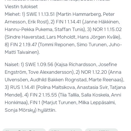
Viestin tulokset
Miehet: 1) SWE 1 1.13.51 (Martin Hammarberg, Peter
Arnesson, Erik Rost), 2) FIN 1 1.14.41 (Janne Häkkinen,
Hannu-Pekka Pukema, Staffan Tunis), 3) NOR 1 1.15.02
(Sindre Haverstad, Lars Moholdt, Hans Jörgen Kvåle),
8) FIN 2 1.19.47 (Tommi Reponen, Simo Turunen, Juho-
Matti Taivainen).
Naiset: 1) SWE 1.09.56 (Kajsa Richardsson, Josefine
Engström, Tove Alexandersson), 2) NOR 1.12.20 (Anna
Ulvensöen, Audhild Bakken Rognstad, Marte Reenaas),
3) RUS 1.14.41 (Polina Maltsikova, Anastasia Svir, Tatjana
Mendel), 4) FIN 2 1.15.55 (Tiia Tallila, Salla Koskela, Anni
Honkimaa), FIN 1 (Marjut Turunen, Milka Leppäsalmi,
Sonja Mörsky) hylättiin.