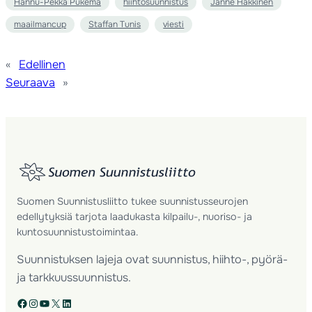
Hannu-Pekka Pukema
hiihtosuunnistus
Janne Häkkinen
maailmancup
Staffan Tunis
viesti
«
Edellinen
Seuraava
»
Suomen Suunnistusliitto tukee suunnistusseurojen
edellytyksiä tarjota laadukasta kilpailu-, nuoriso- ja
kuntosuunnistustoimintaa.
Suunnistuksen lajeja ovat suunnistus, hiihto-, pyörä-
ja tarkkuussuunnistus.
Facebook
Instagram
YouTube
X
LinkedIn