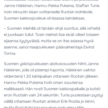
Janne Häkkinen, Hannu-Pekka Pukema, Staffan Tunis
noin minuutin kisan voittaneelle Ruotsin kolmikolle.
Suomen kakkosjoukkue oli kisassa kahdeksas.
– Suomen miehillä oli tänään ehjä suoritus, sillä virheitä
ei juurikaan tullut. Tosin miehet itse eivät olleet toiseen
sijaansa tyytyväisiä, mutta se on itse asiassa hyvä
asenne, sanoi maajoukkueen päävalmentaja Eivind
Tonna.
Suomen ykkösjoukkueen aloitusosuuden hiihti Janne
Häkkinen, jolla oli pidempi hajonta. Häkkinen vaihtoi
viidentenä 1.30 kärkipaikan ottaneen Ruotsin jälkeen.
Hannu-Pekka Pukema hoiti oman osuutensa
mallikkaasti. Hän nosti Suomen kakkospaikalle ja kutisti
eron Ruotsiin vain 24 sekuntiin. Tunis puolestaan pystyi
välillä ottamaan Ruotsin ankkuri Erik Rostia jo kiinni,
mutta Rost lisäsi lopussa eron noin minuuttiin.