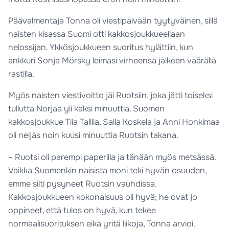
Päävalmentaja Tonna oli viestipäivään tyytyväinen, sillä
naisten kisassa Suomi otti kakkosjoukkueellaan
nelossijan. Ykkösjoukkueen suoritus hylättiin, kun
ankkuri Sonja Mörsky leimasi virheensä jälkeen väärällä
rastilla.
Myös naisten viestivoitto jäi Ruotsiin, joka jätti toiseksi
tullutta Norjaa yli kaksi minuuttia. Suomen
kakkosjoukkue Tiia Tallila, Salla Koskela ja Anni Honkimaa
oli neljäs noin kuusi minuuttia Ruotsin takana.
– Ruotsi oli parempi paperilla ja tänään myös metsässä.
Vaikka Suomenkin naisista moni teki hyvän osuuden,
emme silti pysyneet Ruotsin vauhdissa.
Kakkosjoukkueen kokonaisuus oli hyvä; he ovat jo
oppineet, että tulos on hyvä, kun tekee
normaalisuorituksen eikä yritä liikoja, Tonna arvioi.