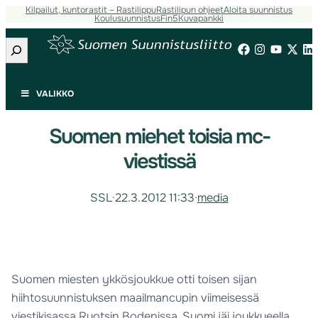
Kilpailut, kuntorastit – Rastilippu
Rastilipun ohjeet
Aloita suunnistus
Koulusuunnistus
Fin5
Kuvapankki
Etsi
VALIKKO
Suomen miehet toisia mc-
viestissä
SSL
·
22.3.2012 11:33
·
media
Suomen miesten ykkösjoukkue otti toisen sijan
hiihtosuunnistuksen maailmancupin viimeisessä
viestikisassa Ruotsin Bodenissa. Suomi jäi joukkueella