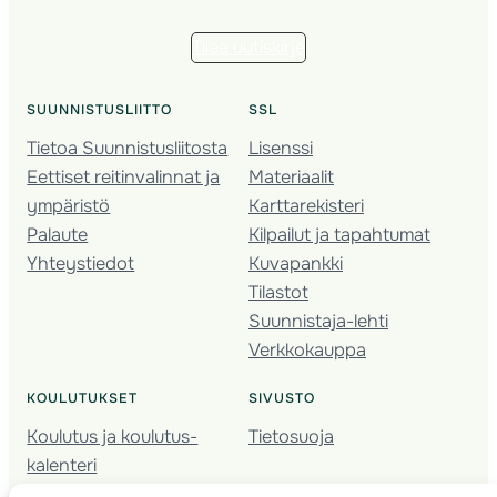
Tilaa uutiskirje
SUUNNISTUSLIITTO
SSL
Tietoa Suunnistusliitosta
Lisenssi
Eettiset reitinvalinnat ja
Materiaalit
ympäristö
Karttarekisteri
Palaute
Kilpailut ja tapahtumat
Yhteystiedot
Kuvapankki
Tilastot
Suunnistaja-lehti
Verkkokauppa
KOULUTUKSET
SIVUSTO
Koulutus ja koulutus­
Tietosuoja
kalenteri
Nuorison koulutukset