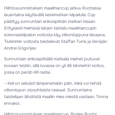
Hiihtosuunnistuksen maailmancup jatkuu Ruotsissa
lauantaina käytävällä keskimatkan kilpailulla. Cup
päättyy sunnuntain erikoispitkän matkan kisaan.
Erityisesti miehissä kärjen taistelu maailmancupin
kokonaiskilpailun voitosta käy viikonloppuna kiivaana.
Tiukimmin voitosta taistelevat Staffan Tunis ja Venäjän
Andrei Grigorijev.
Sunnuntain erikoispitkällä matkalla miehet joutuvat
kovaan testiin, sillä luvassa on yli 46 kilometrin koitos,
jossa on peräti 49 rastia.
– Keli on selvästi lämpenemään päin, mikä voi tehdä
viikonlopun olosuhteista raskaat. Sunnuntaina
taistellaan lähdöstä maaliin mies miestä vastaan, Tonna
ennakoi.
Hiihtosuunnistuksen maailmancup, Boden Ruotsi