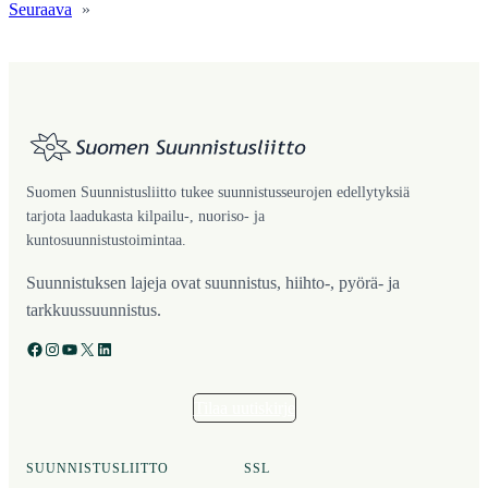
Seuraava
»
Suomen Suunnistusliitto tukee suunnistusseurojen edellytyksiä
tarjota laadukasta kilpailu-, nuoriso- ja
kuntosuunnistustoimintaa.
Suunnistuksen lajeja ovat suunnistus, hiihto-, pyörä- ja
tarkkuussuunnistus.
Facebook
Instagram
YouTube
X
LinkedIn
Tilaa uutiskirje
SUUNNISTUSLIITTO
SSL