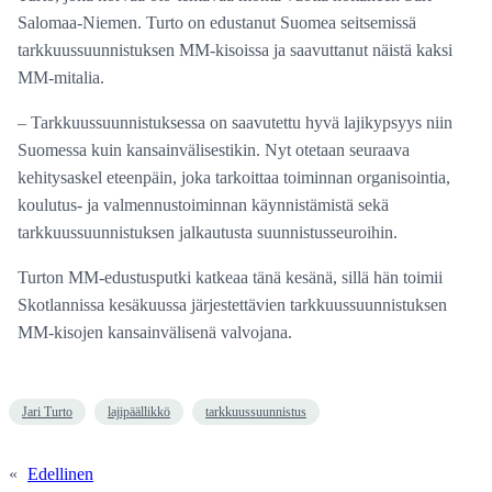
Salomaa-Niemen. Turto on edustanut Suomea seitsemissä
tarkkuussuunnistuksen MM-kisoissa ja saavuttanut näistä kaksi
MM-mitalia.
– Tarkkuussuunnistuksessa on saavutettu hyvä lajikypsyys niin
Suomessa kuin kansainvälisestikin. Nyt otetaan seuraava
kehitysaskel eteenpäin, joka tarkoittaa toiminnan organisointia,
koulutus- ja valmennustoiminnan käynnistämistä sekä
tarkkuussuunnistuksen jalkautusta suunnistusseuroihin.
Turton MM-edustusputki katkeaa tänä kesänä, sillä hän toimii
Skotlannissa kesäkuussa järjestettävien tarkkuussuunnistuksen
MM-kisojen kansainvälisenä valvojana.
Jari Turto
lajipäällikkö
tarkkuussuunnistus
«
Edellinen