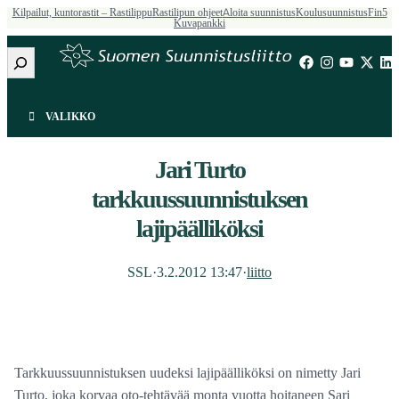
Kilpailut, kuntorastit – Rastilippu
Rastilipun ohjeet
Aloita suunnistus
Koulusuunnistus
Fin5
Kuvapankki
Etsi
VALIKKO
Jari Turto
tarkkuussuunnistuksen
lajipäälliköksi
SSL
·
3.2.2012 13:47
·
liitto
Tarkkuussuunnistuksen uudeksi lajipäälliköksi on nimetty Jari
Turto, joka korvaa oto-tehtävää monta vuotta hoitaneen Sari