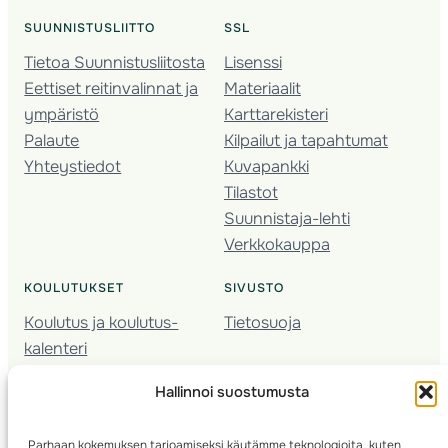
SUUNNISTUSLIITTO
SSL
Tietoa Suunnistusliitosta
Lisenssi
Eettiset reitinvalinnat ja
Materiaalit
ympäristö
Karttarekisteri
Palaute
Kilpailut ja tapahtumat
Yhteystiedot
Kuvapankki
Tilastot
Suunnistaja-lehti
Verkkokauppa
KOULUTUKSET
SIVUSTO
Koulutus ja koulutus­
Tietosuoja
kalenteri
Nuorison koulutukset
Hallinnoi suostumusta
Seura­kehittäminen
Valmentaja­koulutus
Parhaan kokemuksen tarjoamiseksi käytämme teknologioita, kuten