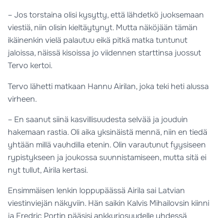
– Jos torstaina olisi kysytty, että lähdetkö juoksemaan
viestiä, niin olisin kieltäytynyt. Mutta näköjään tämän
ikäinenkin vielä palautuu eikä pitkä matka tuntunut
jaloissa, näissä kisoissa jo viidennen starttinsa juossut
Tervo kertoi.
Tervo lähetti matkaan Hannu Airilan, joka teki heti alussa
virheen.
– En saanut siinä kasvillisuudesta selvää ja jouduin
hakemaan rastia. Oli aika yksinäistä mennä, niin en tiedä
yhtään millä vauhdilla etenin. Olin varautunut fyysiseen
rypistykseen ja joukossa suunnistamiseen, mutta sitä ei
nyt tullut, Airila kertasi.
Ensimmäisen lenkin loppupäässä Airila sai Latvian
viestinviejän näkyviin. Hän saikin Kalvis Mihailovsin kiinni
ja Fredric Portin pääsisi ankkuriosuudelle yhdessä