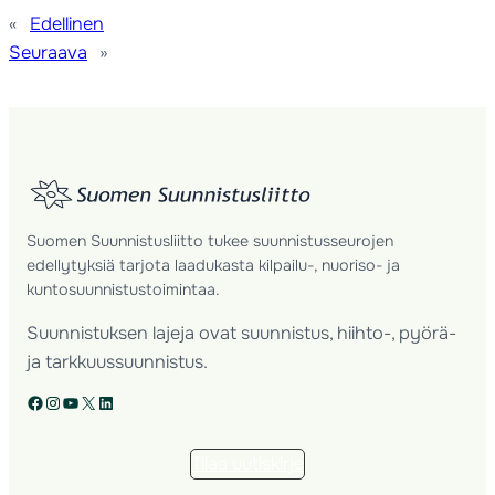
«
Edellinen
Seuraava
»
Suomen Suunnistusliitto tukee suunnistusseurojen
edellytyksiä tarjota laadukasta kilpailu-, nuoriso- ja
kuntosuunnistustoimintaa.
Suunnistuksen lajeja ovat suunnistus, hiihto-, pyörä-
ja tarkkuussuunnistus.
Facebook
Instagram
YouTube
X
LinkedIn
Tilaa uutiskirje