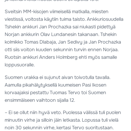
Sveitsin MM-kisojen viimeisellä matkalla, miesten
viestissä, voitosta käytiin tuima taisto. Ankkuriosuudella
Tshekin ankkuri Jan Prochazka sai niukasti pidettyä
Norjan ankkurin Olav Lundanesin takanaan. Tshekin
kolmikko Tomas Dlabaja, Jan Sedivy ja Jan Prochazka
otti siis voiton kuuden sekunnin turvin ennen Norjaa.
Ruotsin ankkuri Anders Holmberg ehti myös samalle
loppusuoralle.
Suomen urakka ei sujunut aivan toivotulla tavalla.
Aamulla pikahälytyksellä kuumeisen Pasi Ikosen
korvaajaksi pestattu Tuomas Tervo toi Suomen
ensimmäiseen vaihtoon sijalla 12.
– Ei se ollut niin hyvä veto. Puolessa välissä tuli puolen
minuutin virhe ja silloin jäin letkasta. Lopussa tuli vielä
noin 30 sekunnin virhe, kertasi Tervo suoritustaan.