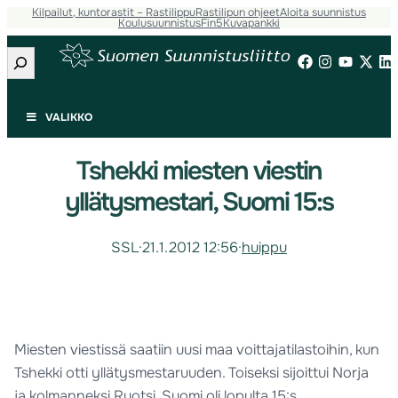
Kilpailut, kuntorastit – Rastilippu
Rastilipun ohjeet
Aloita suunnistus
Koulusuunnistus
Fin5
Kuvapankki
Etsi
VALIKKO
Tshekki miesten viestin
yllätysmestari, Suomi 15:s
SSL
·
21.1.2012 12:56
·
huippu
Miesten viestissä saatiin uusi maa voittajatilastoihin, kun
Tshekki otti yllätysmestaruuden. Toiseksi sijoittui Norja
ja kolmanneksi Ruotsi. Suomi oli lopulta 15:s.