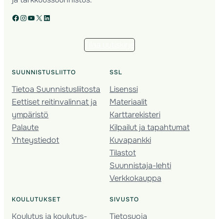
Facebook
Instagram
YouTube
X
LinkedIn
Tilaa uutiskirje
SUUNNISTUSLIITTO
SSL
Tietoa Suunnistusliitosta
Lisenssi
Eettiset reitinvalinnat ja
Materiaalit
ympäristö
Karttarekisteri
Palaute
Kilpailut ja tapahtumat
Yhteystiedot
Kuvapankki
Tilastot
Suunnistaja-lehti
Verkkokauppa
KOULUTUKSET
SIVUSTO
Koulutus ja koulutus­
Tietosuoja