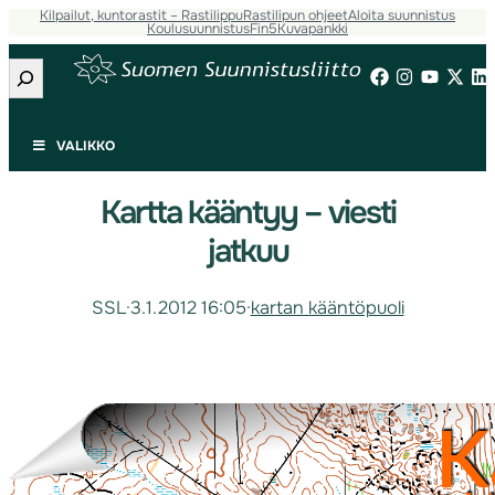
Kilpailut, kuntorastit – Rastilippu
Rastilipun ohjeet
Aloita suunnistus
Koulusuunnistus
Fin5
Kuvapankki
Etsi
VALIKKO
Kartta kääntyy – viesti
jatkuu
SSL
·
3.1.2012 16:05
·
kartan kääntöpuoli