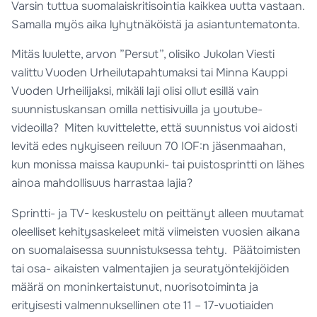
Varsin tuttua suomalaiskritisointia kaikkea uutta vastaan.
Samalla myös aika lyhytnäköistä ja asiantuntematonta.
Mitäs luulette, arvon ”Persut”, olisiko Jukolan Viesti
valittu Vuoden Urheilutapahtumaksi tai Minna Kauppi
Vuoden Urheilijaksi, mikäli laji olisi ollut esillä vain
suunnistuskansan omilla nettisivuilla ja youtube-
videoilla? Miten kuvittelette, että suunnistus voi aidosti
levitä edes nykyiseen reiluun 70 IOF:n jäsenmaahan,
kun monissa maissa kaupunki- tai puistosprintti on lähes
ainoa mahdollisuus harrastaa lajia?
Sprintti- ja TV- keskustelu on peittänyt alleen muutamat
oleelliset kehitysaskeleet mitä viimeisten vuosien aikana
on suomalaisessa suunnistuksessa tehty. Päätoimisten
tai osa- aikaisten valmentajien ja seuratyöntekijöiden
määrä on moninkertaistunut, nuorisotoiminta ja
erityisesti valmennuksellinen ote 11 – 17-vuotiaiden