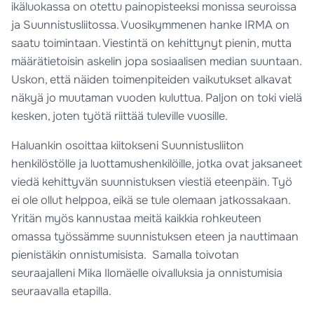
ikäluokassa on otettu painopisteeksi monissa seuroissa
ja Suunnistusliitossa. Vuosikymmenen hanke IRMA on
saatu toimintaan. Viestintä on kehittynyt pienin, mutta
määrätietoisin askelin jopa sosiaalisen median suuntaan.
Uskon, että näiden toimenpiteiden vaikutukset alkavat
näkyä jo muutaman vuoden kuluttua. Paljon on toki vielä
kesken, joten työtä riittää tuleville vuosille.
Haluankin osoittaa kiitokseni Suunnistusliiton
henkilöstölle ja luottamushenkilöille, jotka ovat jaksaneet
viedä kehittyvän suunnistuksen viestiä eteenpäin. Työ
ei ole ollut helppoa, eikä se tule olemaan jatkossakaan.
Yritän myös kannustaa meitä kaikkia rohkeuteen
omassa työssämme suunnistuksen eteen ja nauttimaan
pienistäkin onnistumisista. Samalla toivotan
seuraajalleni Mika Ilomäelle oivalluksia ja onnistumisia
seuraavalla etapilla.