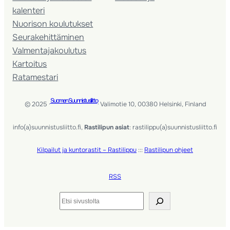
kalenteri
Nuorison koulutukset
Seura­kehittäminen
Valmentaja­koulutus
Kartoitus
Ratamestari
Suomen Suunnistusliitto
© 2025 ·
· Valimotie 10, 00380 Helsinki, Finland
info(a)suunnistusliitto.fi,
Rastilipun asiat
: rastilippu(a)suunnistusliitto.fi
Kilpailut ja kuntorastit – Rastilippu
:::
Rastilipun ohjeet
RSS
Etsi