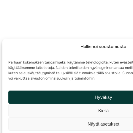
Hallinnoi suostumusta
Parhaan kokemuksen tarjoamiseksi käytämme teknologioita, kuten evästeit
käyttääksemme laitetietoja. Näiden tekniikoiden hyväksyminen antaa meille
kuten selauskäyttäytymistä tai yksilöllisiä tunnuksia tällä sivustolla. Su
voi vaikuttaa sivuston ominaisuuksiin ja toimintoihin.
Hyväksy
Kiellä
Näytä asetukset