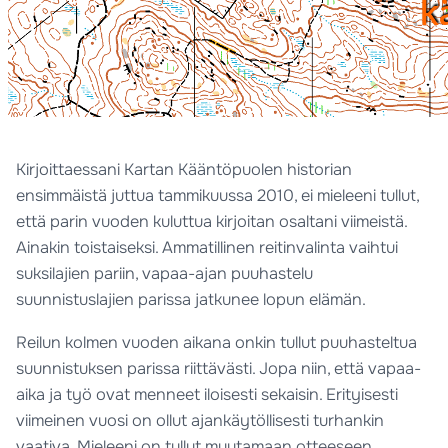
Kirjoittaessani Kartan Kääntöpuolen historian
ensimmäistä juttua tammikuussa 2010, ei mieleeni tullut,
että parin vuoden kuluttua kirjoitan osaltani viimeistä.
Ainakin toistaiseksi. Ammatillinen reitinvalinta vaihtui
suksilajien pariin, vapaa-ajan puuhastelu
suunnistuslajien parissa jatkunee lopun elämän.
Reilun kolmen vuoden aikana onkin tullut puuhasteltua
suunnistuksen parissa riittävästi. Jopa niin, että vapaa-
aika ja työ ovat menneet iloisesti sekaisin. Erityisesti
viimeinen vuosi on ollut ajankäytöllisesti turhankin
vaativa. Mieleeni on tullut muutamaan otteeseen