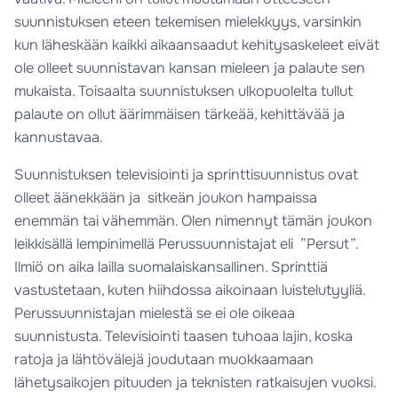
suunnistuksen eteen tekemisen mielekkyys, varsinkin
kun läheskään kaikki aikaansaadut kehitysaskeleet eivät
ole olleet suunnistavan kansan mieleen ja palaute sen
mukaista. Toisaalta suunnistuksen ulkopuolelta tullut
palaute on ollut äärimmäisen tärkeää, kehittävää ja
kannustavaa.
Suunnistuksen televisiointi ja sprinttisuunnistus ovat
olleet äänekkään ja sitkeän joukon hampaissa
enemmän tai vähemmän. Olen nimennyt tämän joukon
leikkisällä lempinimellä Perussuunnistajat eli ”Persut”.
Ilmiö on aika lailla suomalaiskansallinen. Sprinttiä
vastustetaan, kuten hiihdossa aikoinaan luistelutyyliä.
Perussuunnistajan mielestä se ei ole oikeaa
suunnistusta. Televisiointi taasen tuhoaa lajin, koska
ratoja ja lähtövälejä joudutaan muokkaamaan
lähetysaikojen pituuden ja teknisten ratkaisujen vuoksi.