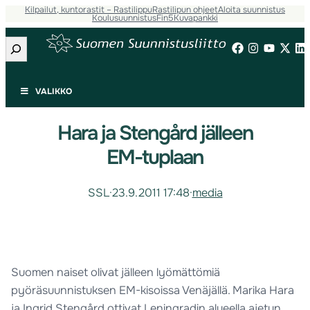
Kilpailut, kuntorastit – Rastilippu
Rastilipun ohjeet
Aloita suunnistus
Koulusuunnistus
Fin5
Kuvapankki
Etsi
VALIKKO
Hara ja Stengård jälleen
EM-tuplaan
SSL
·
23.9.2011 17:48
·
media
Suomen naiset olivat jälleen lyömättömiä
pyöräsuunnistuksen EM-kisoissa Venäjällä. Marika Hara
ja Ingrid Stengård ottivat Leningradin alueella ajetun