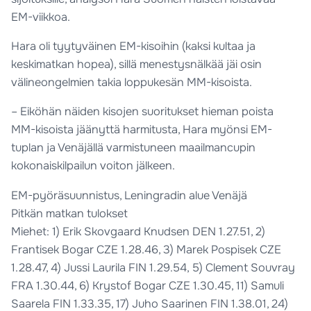
EM-viikkoa.
Hara oli tyytyväinen EM-kisoihin (kaksi kultaa ja
keskimatkan hopea), sillä menestysnälkää jäi osin
välineongelmien takia loppukesän MM-kisoista.
– Eiköhän näiden kisojen suoritukset hieman poista
MM-kisoista jäänyttä harmitusta, Hara myönsi EM-
tuplan ja Venäjällä varmistuneen maailmancupin
kokonaiskilpailun voiton jälkeen.
EM-pyöräsuunnistus, Leningradin alue Venäjä
Pitkän matkan tulokset
Miehet: 1) Erik Skovgaard Knudsen DEN 1.27.51, 2)
Frantisek Bogar CZE 1.28.46, 3) Marek Pospisek CZE
1.28.47, 4) Jussi Laurila FIN 1.29.54, 5) Clement Souvray
FRA 1.30.44, 6) Krystof Bogar CZE 1.30.45, 11) Samuli
Saarela FIN 1.33.35, 17) Juho Saarinen FIN 1.38.01, 24)