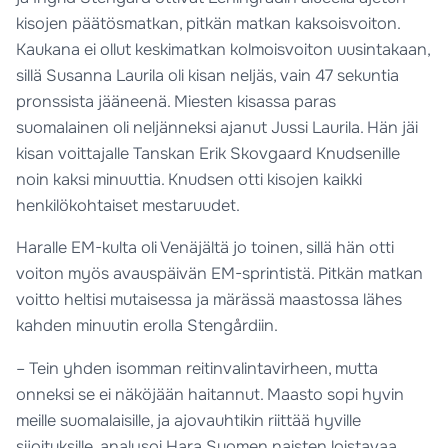
kisojen päätösmatkan, pitkän matkan kaksoisvoiton.
Kaukana ei ollut keskimatkan kolmoisvoiton uusintakaan,
sillä Susanna Laurila oli kisan neljäs, vain 47 sekuntia
pronssista jääneenä. Miesten kisassa paras
suomalainen oli neljänneksi ajanut Jussi Laurila. Hän jäi
kisan voittajalle Tanskan Erik Skovgaard Knudsenille
noin kaksi minuuttia. Knudsen otti kisojen kaikki
henkilökohtaiset mestaruudet.
Haralle EM-kulta oli Venäjältä jo toinen, sillä hän otti
voiton myös avauspäivän EM-sprintistä. Pitkän matkan
voitto heltisi mutaisessa ja märässä maastossa lähes
kahden minuutin erolla Stengårdiin.
– Tein yhden isomman reitinvalintavirheen, mutta
onneksi se ei näköjään haitannut. Maasto sopi hyvin
meille suomalaisille, ja ajovauhtikin riittää hyville
sijoituksille, analysoi Hara Suomen naisten loistavaa