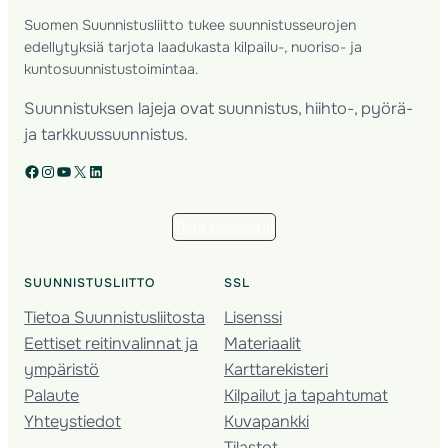
Suomen Suunnistusliitto tukee suunnistusseurojen
edellytyksiä tarjota laadukasta kilpailu-, nuoriso- ja
kuntosuunnistustoimintaa.
Suunnistuksen lajeja ovat suunnistus, hiihto-, pyörä-
ja tarkkuussuunnistus.
Facebook
Instagram
YouTube
X
LinkedIn
Tilaa uutiskirje
SUUNNISTUSLIITTO
SSL
Tietoa Suunnistusliitosta
Lisenssi
Eettiset reitinvalinnat ja
Materiaalit
ympäristö
Karttarekisteri
Palaute
Kilpailut ja tapahtumat
Yhteystiedot
Kuvapankki
Tilastot