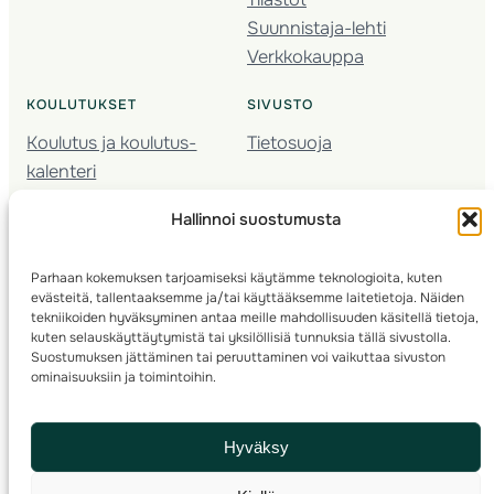
Suunnistaja-lehti
Verkkokauppa
KOULUTUKSET
SIVUSTO
Koulutus ja koulutus­
Tietosuoja
kalenteri
Nuorison koulutukset
Hallinnoi suostumusta
Seura­kehittäminen
Valmentaja­koulutus
Parhaan kokemuksen tarjoamiseksi käytämme teknologioita, kuten
Kartoitus
evästeitä, tallentaaksemme ja/tai käyttääksemme laitetietoja. Näiden
Ratamestari
tekniikoiden hyväksyminen antaa meille mahdollisuuden käsitellä tietoja,
kuten selauskäyttäytymistä tai yksilöllisiä tunnuksia tällä sivustolla.
Suostumuksen jättäminen tai peruuttaminen voi vaikuttaa sivuston
Suomen Suunnistusliitto
© 2025 ·
· Valimotie 10, 00380 Helsinki, Finland
ominaisuuksiin ja toimintoihin.
info(a)suunnistusliitto.fi,
Rastilipun asiat
: rastilippu(a)suunnistusliitto.fi
Hyväksy
Kilpailut ja kuntorastit – Rastilippu
:::
Rastilipun ohjeet