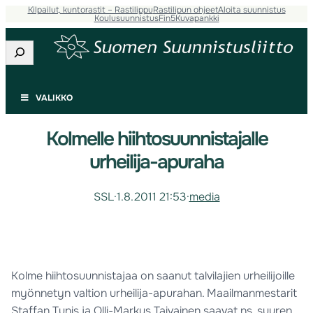
Kilpailut, kuntorastit – Rastilippu
Rastilipun ohjeet
Aloita suunnistus
Koulusuunnistus
Fin5
Kuvapankki
Etsi
VALIKKO
Kolmelle hiihtosuunnistajalle
urheilija-apuraha
SSL
·
1.8.2011 21:53
·
media
Kolme hiihtosuunnistajaa on saanut talvilajien urheilijoille
myönnetyn valtion urheilija-apurahan. Maailmanmestarit
Staffan Tunis ja Olli-Markus Taivainen saavat ns. suuren