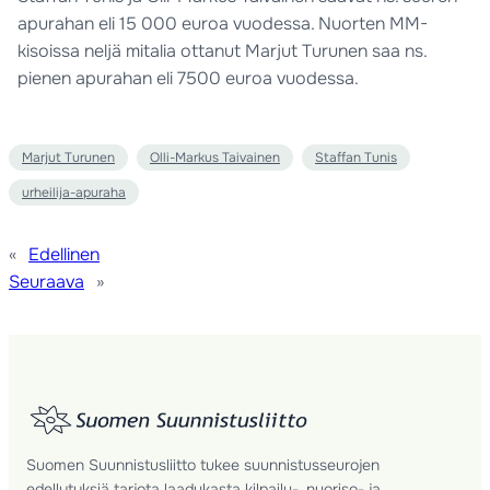
apurahan eli 15 000 euroa vuodessa. Nuorten MM-
kisoissa neljä mitalia ottanut Marjut Turunen saa ns.
pienen apurahan eli 7500 euroa vuodessa.
Marjut Turunen
Olli-Markus Taivainen
Staffan Tunis
urheilija-apuraha
«
Edellinen
Seuraava
»
Suomen Suunnistusliitto tukee suunnistusseurojen
edellytyksiä tarjota laadukasta kilpailu-, nuoriso- ja