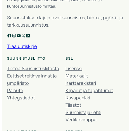
kuntosuunnistustoimintaa.
Suunnistuksen lajeja ovat suunnistus, hiihto-, pyörä- ja
tarkkuussuunnistus.
Facebook
Instagram
YouTube
X
LinkedIn
Tilaa uutiskirje
SUUNNISTUSLIITTO
SSL
Tietoa Suunnistusliitosta
Lisenssi
Eettiset reitinvalinnat ja
Materiaalit
ympäristö
Karttarekisteri
Palaute
Kilpailut ja tapahtumat
Yhteystiedot
Kuvapankki
Tilastot
Suunnistaja-lehti
Verkkokauppa