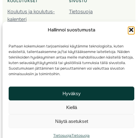
KOULUTUKSET
SIVUSTO
Koulutus ja koulutus­
Tietosuoja
kalenteri
Nuorison koulutukset
Hallinnoi suostumusta
Seura­kehittäminen
Valmentaja­koulutus
Parhaan kokemuksen tarjoamiseksi käytämme teknologioita, kuten
Kartoitus
evästeitä, tallentaaksemme ja/tai käyttääksemme laitetietoja. Näiden
Ratamestari
tekniikoiden hyväksyminen antaa meille mahdollisuuden käsitellä tietoja,
kuten selauskäyttäytymistä tai yksilöllisiä tunnuksia tällä sivustolla.
Suostumuksen jättäminen tai peruuttaminen voi vaikuttaa sivuston
Suomen Suunnistusliitto
© 2025 ·
· Valimotie 10, 00380 Helsinki, Finland
ominaisuuksiin ja toimintoihin.
info(a)suunnistusliitto.fi,
Rastilipun asiat
: rastilippu(a)suunnistusliitto.fi
Hyväksy
Kilpailut ja kuntorastit – Rastilippu
:::
Rastilipun ohjeet
Kiellä
RSS
Näytä asetukset
Etsi
Tietosuoja
Tietosuoja