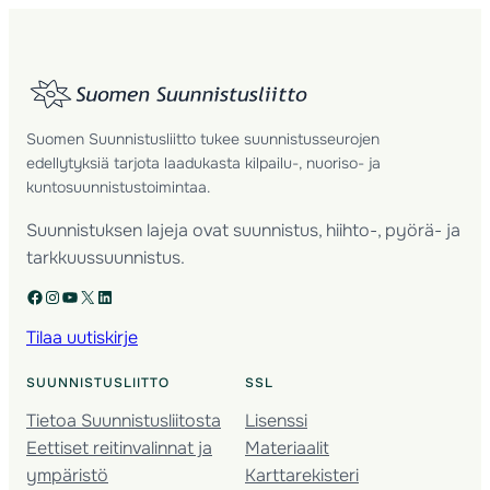
Suomen Suunnistusliitto tukee suunnistusseurojen
edellytyksiä tarjota laadukasta kilpailu-, nuoriso- ja
kuntosuunnistustoimintaa.
Suunnistuksen lajeja ovat suunnistus, hiihto-, pyörä- ja
tarkkuussuunnistus.
Facebook
Instagram
YouTube
X
LinkedIn
Tilaa uutiskirje
SUUNNISTUSLIITTO
SSL
Tietoa Suunnistusliitosta
Lisenssi
Eettiset reitinvalinnat ja
Materiaalit
ympäristö
Karttarekisteri