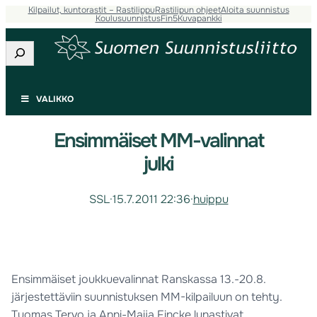
Kilpailut, kuntorastit – Rastilippu
Rastilipun ohjeet
Aloita suunnistus
Koulusuunnistus
Fin5
Kuvapankki
Etsi
VALIKKO
Ensimmäiset MM-valinnat
julki
SSL
·
15.7.2011 22:36
·
huippu
Ensimmäiset joukkuevalinnat Ranskassa 13.-20.8.
järjestettäviin suunnistuksen MM-kilpailuun on tehty.
Tuomas Tervo ja Anni-Maija Fincke lunastivat