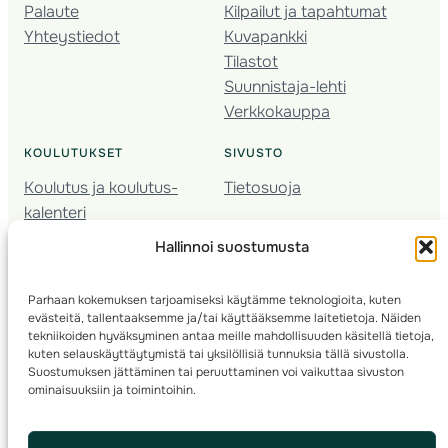
Palaute
Kilpailut ja tapahtumat
Yhteystiedot
Kuvapankki
Tilastot
Suunnistaja-lehti
Verkkokauppa
KOULUTUKSET
SIVUSTO
Koulutus ja koulutus­
Tietosuoja
kalenteri
Nuorison koulutukset
Hallinnoi suostumusta
Seura­kehittäminen
Valmentaja­koulutus
Parhaan kokemuksen tarjoamiseksi käytämme teknologioita, kuten
Kartoitus
evästeitä, tallentaaksemme ja/tai käyttääksemme laitetietoja. Näiden
Ratamestari
tekniikoiden hyväksyminen antaa meille mahdollisuuden käsitellä tietoja,
kuten selauskäyttäytymistä tai yksilöllisiä tunnuksia tällä sivustolla.
Suostumuksen jättäminen tai peruuttaminen voi vaikuttaa sivuston
Suomen Suunnistusliitto
© 2025 ·
· Valimotie 10, 00380 Helsinki, Finland
ominaisuuksiin ja toimintoihin.
info(a)suunnistusliitto.fi,
Rastilipun asiat
: rastilippu(a)suunnistusliitto.fi