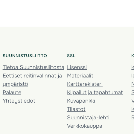
SUUNNISTUSLIITTO
SSL
Tietoa Suunnistusliitosta
Lisenssi
K
Eettiset reitinvalinnat ja
Materiaalit
k
ympäristö
Karttarekisteri
Palaute
Kilpailut ja tapahtumat
Yhteystiedot
Kuvapankki
V
Tilastot
K
Suunnistaja-lehti
Verkkokauppa