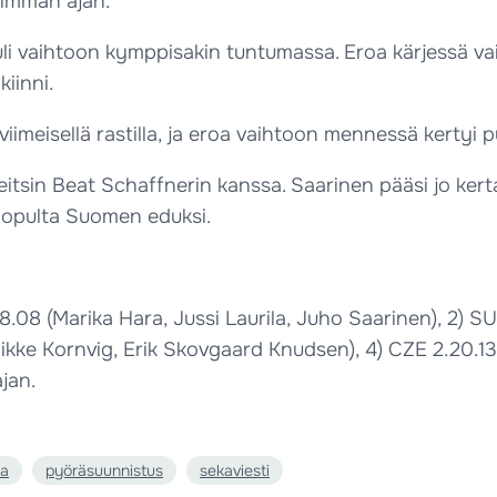
eimman ajan.
i vaihtoon kymppisakin tuntumassa. Eroa kärjessä vaiht
kiinni.
viimeisellä rastilla, ja eroa vaihtoon mennessä kertyi pu
tsin Beat Schaffnerin kanssa. Saarinen pääsi jo kertaa
si lopulta Suomen eduksi.
.18.08 (Marika Hara, Jussi Laurila, Juho Saarinen), 2) S
ikke Kornvig, Erik Skovgaard Knudsen), 4) CZE 2.20.13
jan.
ra
pyöräsuunnistus
sekaviesti