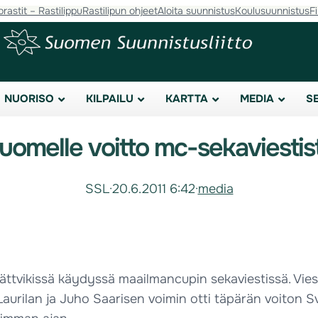
orastit – Rastilippu
Rastilipun ohjeet
Aloita suunnistus
Koulusuunnistus
F
NUORISO
KILPAILU
KARTTA
MEDIA
S
uomelle voitto mc-sekaviestis
SSL
·
20.6.2011 6:42
·
media
ttvikissä käydyssä maailmancupin sekaviestissä. Viest
aurilan ja Juho Saarisen voimin otti täpärän voiton S