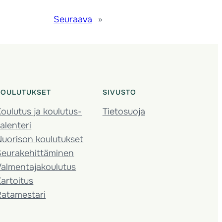
Seuraava
»
KOULUTUKSET
SIVUSTO
oulutus ja koulutus­
Tietosuoja
alenteri
Nuorison koulutukset
Seura­kehittäminen
almentaja­koulutus
artoitus
Ratamestari