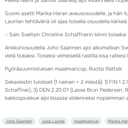
Pekka Niemi ja Samuli Saarela) ajoi viidenneksi nop
Suomi asetti Marika Haran avausosuudelle, ja hän tul
Laurilan tehtävänä oli ajaa toisella osuudella kärkeä 
– Sain Sveitsin Christine Schaffnerin kiinni toiseksi 
Ankkuriosuudella Juho Saarinen ajoi alkumatkan Svei
vielä tiukaksi. Toiseksi viimeisellä rastilla kisa ratke
Pyöräsuunnistuksen maailmancup, Ruotsi Rättvik
Sekaviestin tulokset (1 nainen + 2 miestä): 1) FIN 1 2
Schaffner), 3) DEN 2.20.07 (Lasse Brun Pedersen, R
kakkosjoukkue ajoi kisassa viidenneksi nopeimman a
Juho Saarinen
Jussi Laurila
maailmancup
Marika Ha