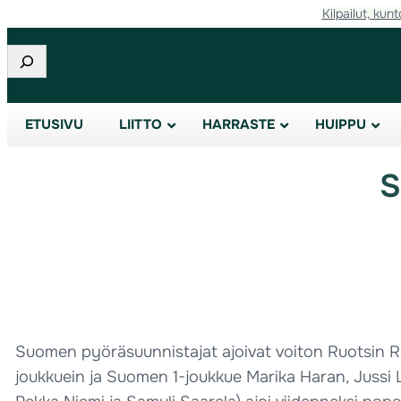
Kilpailut, kunt
Etsi
ETUSIVU
LIITTO
HARRASTE
HUIPPU
S
Suomen pyöräsuunnistajat ajoivat voiton Ruotsin Rä
joukkuein ja Suomen 1-joukkue Marika Haran, Jussi L