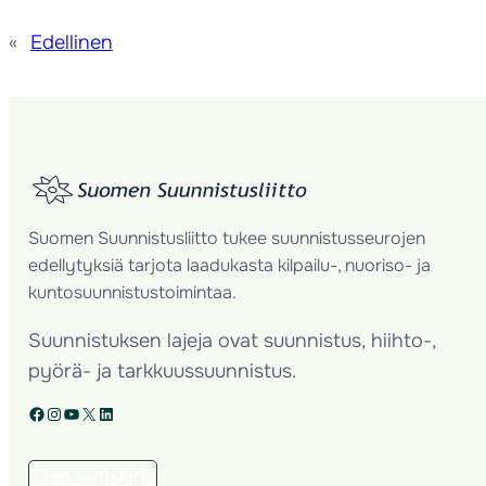
«
Edellinen
Suomen Suunnistusliitto tukee suunnistusseurojen
edellytyksiä tarjota laadukasta kilpailu-, nuoriso- ja
kuntosuunnistustoimintaa.
Suunnistuksen lajeja ovat suunnistus, hiihto-,
pyörä- ja tarkkuussuunnistus.
Facebook
Instagram
YouTube
X
LinkedIn
Tilaa uutiskirje