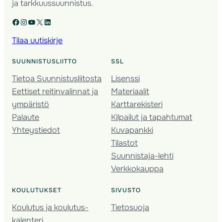
ja tarkkuussuunnistus.
Facebook
Instagram
YouTube
X
LinkedIn
Tilaa uutiskirje
SUUNNISTUSLIITTO
SSL
Tietoa Suunnistusliitosta
Lisenssi
Eettiset reitinvalinnat ja
Materiaalit
ympäristö
Karttarekisteri
Palaute
Kilpailut ja tapahtumat
Yhteystiedot
Kuvapankki
Tilastot
Suunnistaja-lehti
Verkkokauppa
KOULUTUKSET
SIVUSTO
Koulutus ja koulutus­
Tietosuoja
kalenteri