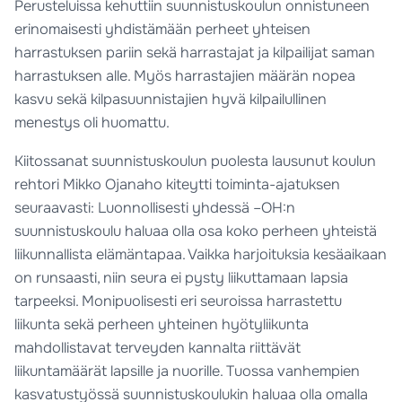
Perusteluissa kehuttiin suunnistuskoulun onnistuneen
erinomaisesti yhdistämään perheet yhteisen
harrastuksen pariin sekä harrastajat ja kilpailijat saman
harrastuksen alle. Myös harrastajien määrän nopea
kasvu sekä kilpasuunnistajien hyvä kilpailullinen
menestys oli huomattu.
Kiitossanat suunnistuskoulun puolesta lausunut koulun
rehtori Mikko Ojanaho kiteytti toiminta-ajatuksen
seuraavasti: Luonnollisesti yhdessä –OH:n
suunnistuskoulu haluaa olla osa koko perheen yhteistä
liikunnallista elämäntapaa. Vaikka harjoituksia kesäaikaan
on runsaasti, niin seura ei pysty liikuttamaan lapsia
tarpeeksi. Monipuolisesti eri seuroissa harrastettu
liikunta sekä perheen yhteinen hyötyliikunta
mahdollistavat terveyden kannalta riittävät
liikuntamäärät lapsille ja nuorille. Tuossa vanhempien
kasvatustyössä suunnistuskoulukin haluaa olla omalla