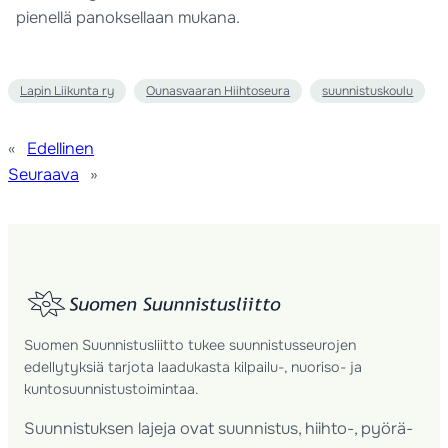
pienellä panoksellaan mukana.
Lapin Liikunta ry
Ounasvaaran Hiihtoseura
suunnistuskoulu
«
Edellinen
Seuraava
»
Suomen Suunnistusliitto tukee suunnistusseurojen
edellytyksiä tarjota laadukasta kilpailu-, nuoriso- ja
kuntosuunnistustoimintaa.
Suunnistuksen lajeja ovat suunnistus, hiihto-, pyörä-