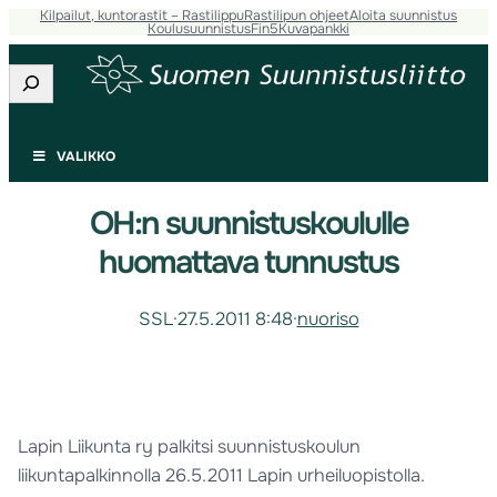
Kilpailut, kuntorastit – Rastilippu
Rastilipun ohjeet
Aloita suunnistus
Koulusuunnistus
Fin5
Kuvapankki
Etsi
VALIKKO
OH:n suunnistuskoululle
huomattava tunnustus
SSL
·
27.5.2011 8:48
·
nuoriso
Lapin Liikunta ry palkitsi suunnistuskoulun
liikuntapalkinnolla 26.5.2011 Lapin urheiluopistolla.