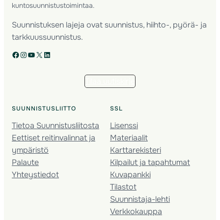
kuntosuunnistustoimintaa.
Suunnistuksen lajeja ovat suunnistus, hiihto-, pyörä- ja
tarkkuussuunnistus.
Facebook
Instagram
YouTube
X
LinkedIn
Tilaa uutiskirje
SUUNNISTUSLIITTO
SSL
Tietoa Suunnistusliitosta
Lisenssi
Eettiset reitinvalinnat ja
Materiaalit
ympäristö
Karttarekisteri
Palaute
Kilpailut ja tapahtumat
Yhteystiedot
Kuvapankki
Tilastot
Suunnistaja-lehti
Verkkokauppa