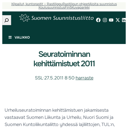
Kilpailut, kuntorastit – Rastilippu
Rastilipun ohjeet
Aloita suunnistus
Koulusuunnistus
Fin5
Kuvapankki
Etsi
VALIKKO
Seuratoiminnan
kehittämistuet 2011
SSL
·
27.5.2011 8:50
·
harraste
Urheiluseuratoiminnan kehittämistuen jakamisesta
vastaavat Suomen Liikunta ja Urheilu, Nuori Suomi ja
Suomen Kuntoliikuntaliitto yhdessä lajiliittojen, TUL:n,