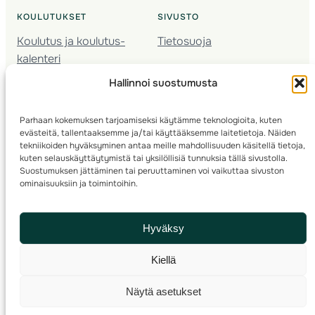
KOULUTUKSET
SIVUSTO
Koulutus ja koulutus­
Tietosuoja
kalenteri
Nuorison koulutukset
Hallinnoi suostumusta
Seura­kehittäminen
Valmentaja­koulutus
Parhaan kokemuksen tarjoamiseksi käytämme teknologioita, kuten
Kartoitus
evästeitä, tallentaaksemme ja/tai käyttääksemme laitetietoja. Näiden
Ratamestari
tekniikoiden hyväksyminen antaa meille mahdollisuuden käsitellä tietoja,
kuten selauskäyttäytymistä tai yksilöllisiä tunnuksia tällä sivustolla.
Suostumuksen jättäminen tai peruuttaminen voi vaikuttaa sivuston
Suomen Suunnistusliitto
© 2025 ·
· Valimotie 10, 00380 Helsinki, Finland
ominaisuuksiin ja toimintoihin.
info(a)suunnistusliitto.fi,
Rastilipun asiat
: rastilippu(a)suunnistusliitto.fi
Hyväksy
Kilpailut ja kuntorastit – Rastilippu
:::
Rastilipun ohjeet
Kiellä
RSS
Näytä asetukset
Etsi