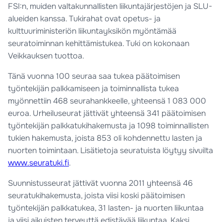
FSI:n, muiden valtakunnallisten liikuntajärjestöjen ja SLU-
alueiden kanssa. Tukirahat ovat opetus- ja
kulttuuriministeriön liikuntayksikön myöntämää
seuratoiminnan kehittämistukea. Tuki on kokonaan
Veikkauksen tuottoa.
Tänä vuonna 100 seuraa saa tukea päätoimisen
työntekijän palkkamiseen ja toiminnallista tukea
myönnettiin 468 seurahankkeelle, yhteensä 1 083 000
euroa. Urheiluseurat jättivät yhteensä 341 päätoimisen
työntekijän palkkatukihakemusta ja 1098 toiminnallisten
tukien hakemusta, joista 853 oli kohdennettu lasten ja
nuorten toimintaan. Lisätietoja seuratuista löytyy sivuilta
www.seuratuki.fi
.
Suunnistusseurat jättivät vuonna 2011 yhteensä 46
seuratukihakemusta, joista viisi koski päätoimisen
työntekijän palkkatukea, 31 lasten- ja nuorten liikuntaa
ja viisi aikuisten terveyttä edistävää liikuntaa. Kaksi