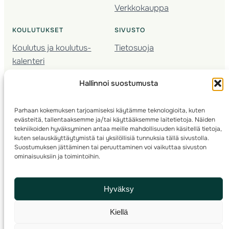
Verkkokauppa
KOULUTUKSET
SIVUSTO
Koulutus ja koulutus­
Tietosuoja
kalenteri
Nuorison koulutukset
Hallinnoi suostumusta
Seura­kehittäminen
Valmentaja­koulutus
Parhaan kokemuksen tarjoamiseksi käytämme teknologioita, kuten
Kartoitus
evästeitä, tallentaaksemme ja/tai käyttääksemme laitetietoja. Näiden
Ratamestari
tekniikoiden hyväksyminen antaa meille mahdollisuuden käsitellä tietoja,
kuten selauskäyttäytymistä tai yksilöllisiä tunnuksia tällä sivustolla.
Suostumuksen jättäminen tai peruuttaminen voi vaikuttaa sivuston
Suomen Suunnistusliitto
© 2025 ·
· Valimotie 10, 00380 Helsinki, Finland
ominaisuuksiin ja toimintoihin.
info(a)suunnistusliitto.fi,
Rastilipun asiat
: rastilippu(a)suunnistusliitto.fi
Hyväksy
Kilpailut ja kuntorastit – Rastilippu
:::
Rastilipun ohjeet
Kiellä
RSS