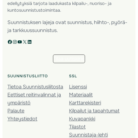
edellytyksiä tarjota laadukasta kilpailu-, nuoriso- ja
kuntosuunnistustoimintaa.
Suunnistuksen lajeja ovat suunnistus, hiihto-, pyörä-
ja tarkkuussuunnistus.
Facebook
Instagram
YouTube
X
LinkedIn
Tilaa uutiskirje
SUUNNISTUSLIITTO
SSL
Tietoa Suunnistusliitosta
Lisenssi
Eettiset reitinvalinnat ja
Materiaalit
ympäristö
Karttarekisteri
Palaute
Kilpailut ja tapahtumat
Yhteystiedot
Kuvapankki
Tilastot
Suunnistaja-lehti