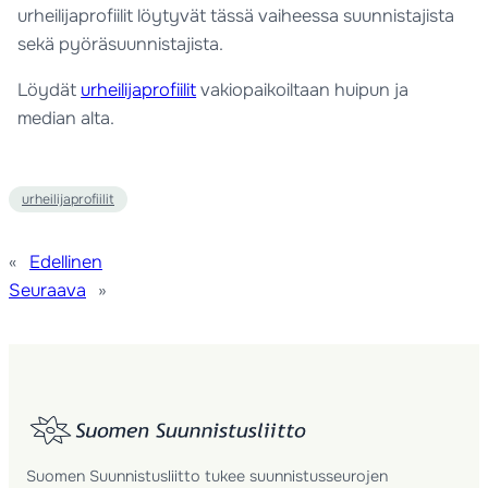
urheilijaprofiilit löytyvät tässä vaiheessa suunnistajista
sekä pyöräsuunnistajista.
Löydät
urheilijaprofiilit
vakiopaikoiltaan huipun ja
median alta.
urheilijaprofiilit
«
Edellinen
Seuraava
»
Suomen Suunnistusliitto tukee suunnistusseurojen