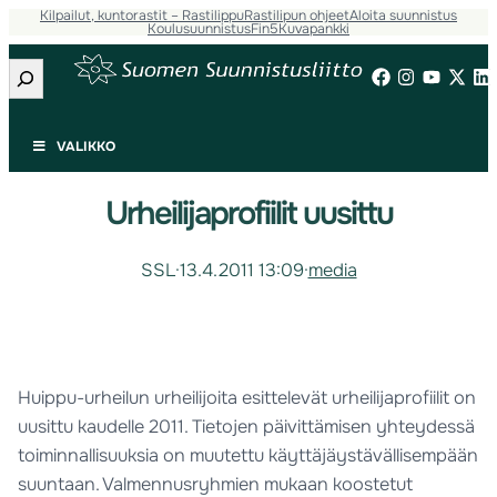
Kilpailut, kuntorastit – Rastilippu
Rastilipun ohjeet
Aloita suunnistus
Koulusuunnistus
Fin5
Kuvapankki
Etsi
VALIKKO
Urheilijaprofiilit uusittu
SSL
·
13.4.2011 13:09
·
media
Huippu-urheilun urheilijoita esittelevät urheilijaprofiilit on
uusittu kaudelle 2011. Tietojen päivittämisen yhteydessä
toiminnallisuuksia on muutettu käyttäjäystävällisempään
suuntaan. Valmennusryhmien mukaan koostetut