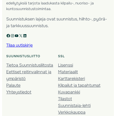
edellytyksiä tarjota laadukasta kilpailu-, nuoriso- ja
kuntosuunnistustoimintaa.
Suunnistuksen lajeja ovat suunnistus, hiihto-, pyörä-
ja tarkkuussuunnistus.
Facebook
Instagram
YouTube
X
LinkedIn
Tilaa uutiskirje
SUUNNISTUSLIITTO
SSL
Tietoa Suunnistusliitosta
Lisenssi
Eettiset reitinvalinnat ja
Materiaalit
ympäristö
Karttarekisteri
Palaute
Kilpailut ja tapahtumat
Yhteystiedot
Kuvapankki
Tilastot
Suunnistaja-lehti
Verkkokauppa