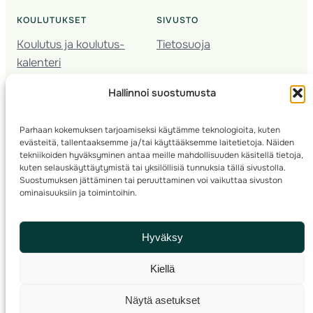
KOULUTUKSET
SIVUSTO
Koulutus ja koulutus­
Tietosuoja
kalenteri
Nuorison koulutukset
Hallinnoi suostumusta
Seura­kehittäminen
Valmentaja­koulutus
Parhaan kokemuksen tarjoamiseksi käytämme teknologioita, kuten
Kartoitus
evästeitä, tallentaaksemme ja/tai käyttääksemme laitetietoja. Näiden
Ratamestari
tekniikoiden hyväksyminen antaa meille mahdollisuuden käsitellä tietoja,
kuten selauskäyttäytymistä tai yksilöllisiä tunnuksia tällä sivustolla.
Suostumuksen jättäminen tai peruuttaminen voi vaikuttaa sivuston
Suomen Suunnistusliitto
© 2025 ·
· Valimotie 10, 00380 Helsinki, Finland
ominaisuuksiin ja toimintoihin.
info(a)suunnistusliitto.fi,
Rastilipun asiat
: rastilippu(a)suunnistusliitto.fi
Hyväksy
Kilpailut ja kuntorastit – Rastilippu
:::
Rastilipun ohjeet
Kiellä
RSS
Näytä asetukset