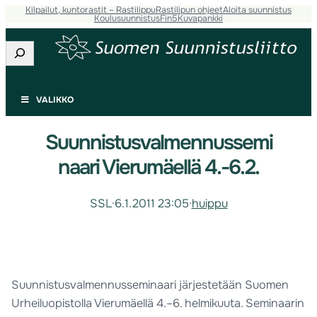
Kilpailut, kuntorastit – Rastilippu
Rastilipun ohjeet
Aloita suunnistus
Koulusuunnistus
Fin5
Kuvapankki
Etsi
VALIKKO
Suunnistusvalmennussemi
naari Vierumäellä 4.-6.2.
SSL
·
6.1.2011 23:05
·
huippu
Suunnistusvalmennusseminaari järjestetään Suomen
Urheiluopistolla Vierumäellä 4.–6. helmikuuta. Seminaarin