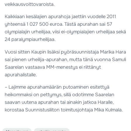
veikkausvoittovaroista.
Kaikkiaan kesälajien apurahoja jaettiin vuodelle 2011
yhteensä 1 027 500 euroa. Tästä apurahan sai 57
olympialajin urheilijaa, viisi ei-olympialajien urheilijaa sekä
24 paralympiaurheilijaa.
Vuosi sitten Kaupin lisäksi pyöräsuunnistaja Marika Hara
sai pienen urheilija-apurahan, mutta tänä vuonna Samuli
Saarelan vastaava MM-menestys ei riittänyt
apurahalistalle.
– Lajimme apurahamäärän putoaminen esitettyä
heikommaksi on pettymys, sillä odotimme Saarelan
saavan uutena apurahan tai ainakin jatkoa Haralle,
korostaa Suunnistusliiton toimitusjohtaja Mika Kulmala.