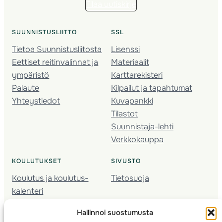
Tilaa uutiskirje
SUUNNISTUSLIITTO
SSL
Tietoa Suunnistusliitosta
Lisenssi
Eettiset reitinvalinnat ja
Materiaalit
ympäristö
Karttarekisteri
Palaute
Kilpailut ja tapahtumat
Yhteystiedot
Kuvapankki
Tilastot
Suunnistaja-lehti
Verkkokauppa
KOULUTUKSET
SIVUSTO
Koulutus ja koulutus­
Tietosuoja
kalenteri
Nuorison koulutukset
Hallinnoi suostumusta
Seura­kehittäminen