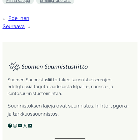
Minna Kauppi
urheilija-apuraha
«
Edellinen
Seuraava
»
Suomen Suunnistusliitto tukee suunnistusseurojen
edellytyksiä tarjota laadukasta kilpailu-, nuoriso- ja
kuntosuunnistustoimintaa.
Suunnistuksen lajeja ovat suunnistus, hiihto-, pyörä-
ja tarkkuussuunnistus.
Facebook
Instagram
YouTube
X
LinkedIn