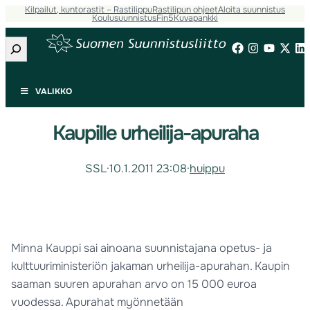
Kilpailut, kuntorastit – Rastilippu
Rastilipun ohjeet
Aloita suunnistus
Koulusuunnistus
Fin5
Kuvapankki
Etsi
VALIKKO
Kaupille urheilija-apuraha
SSL
·
10.1.2011 23:08
·
huippu
Minna Kauppi sai ainoana suunnistajana opetus- ja
kulttuuriministeriön jakaman urheilija-apurahan. Kaupin
saaman suuren apurahan arvo on 15 000 euroa
vuodessa. Apurahat myönnetään