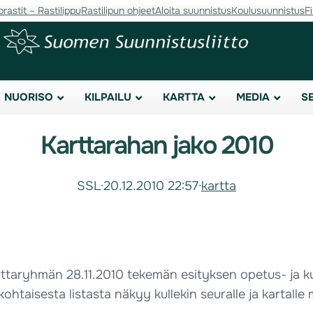
orastit – Rastilippu
Rastilipun ohjeet
Aloita suunnistus
Koulusuunnistus
F
NUORISO
KILPAILU
KARTTA
MEDIA
S
Karttarahan jako 2010
SSL
·
20.12.2010 22:57
·
kartta
karttaryhmän 28.11.2010 tekemän esityksen opetus- ja k
ohtaisesta listasta näkyy kullekin seuralle ja kartall