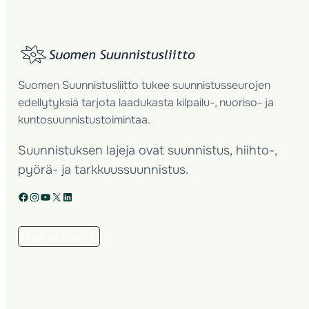
Suomen Suunnistusliitto tukee suunnistusseurojen
edellytyksiä tarjota laadukasta kilpailu-, nuoriso- ja
kuntosuunnistustoimintaa.
Suunnistuksen lajeja ovat suunnistus, hiihto-,
pyörä- ja tarkkuussuunnistus.
Facebook
Instagram
YouTube
X
LinkedIn
Tilaa uutiskirje