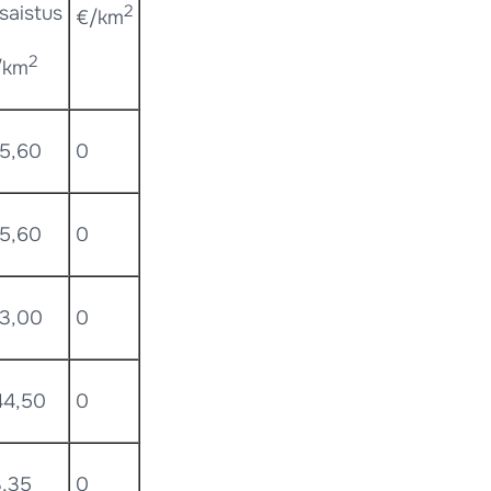
2
saistus
€/km
2
/km
95,60
0
95,60
0
63,00
0
44,50
0
3,35
0