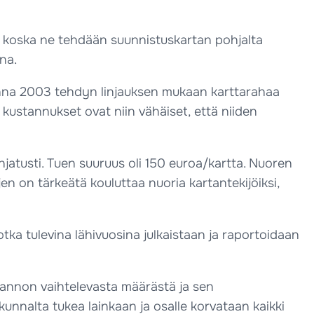
, koska ne tehdään suunnistuskartan pohjalta
na.
uonna 2003 tehdyn linjauksen mukaan karttarahaa
kustannukset ovat niin vähäiset, että niiden
hjatusti. Tuen suuruus oli 150 euroa/kartta. Nuoren
n on tärkeätä kouluttaa nuoria kartantekijöiksi,
jotka tulevina lähivuosina julkaistaan ja raportoidaan
tannon vaihtelevasta määrästä ja sen
kunnalta tukea lainkaan ja osalle korvataan kaikki