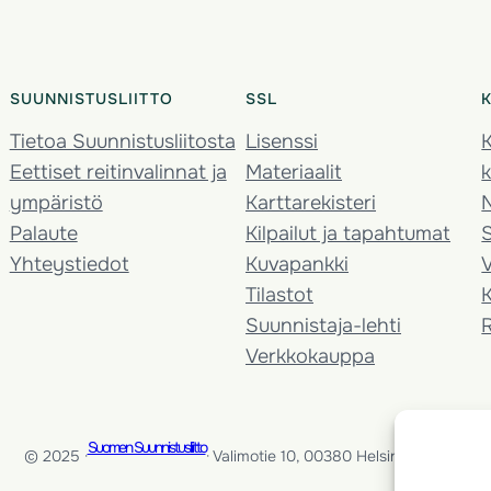
SUUNNISTUSLIITTO
SSL
Tietoa Suunnistusliitosta
Lisenssi
K
Eettiset reitinvalinnat ja
Materiaalit
k
ympäristö
Karttarekisteri
Palaute
Kilpailut ja tapahtumat
Yhteystiedot
Kuvapankki
V
Tilastot
K
Suunnistaja-lehti
Verkkokauppa
Suomen Suunnistusliitto
© 2025 ·
· Valimotie 10, 00380 Helsinki, Finland