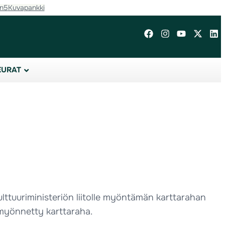
in5
Kuvapankki
EURAT
ulttuuriministeriön liitolle myöntämän karttarahan
e myönnetty karttaraha.