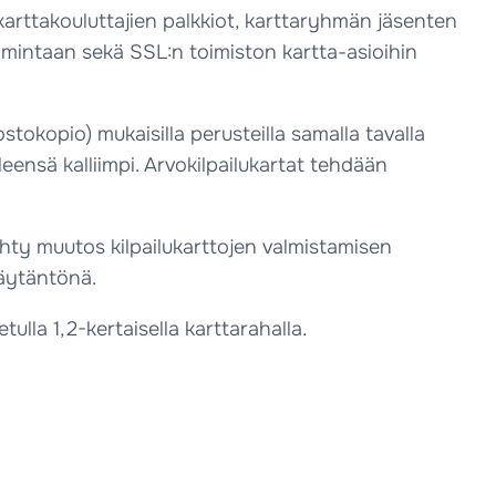
 karttakouluttajien palkkiot, karttaryhmän jäsenten
oimintaan sekä SSL:n toimiston kartta-asioihin
ostokopio) mukaisilla perusteilla samalla tavalla
leensä kalliimpi. Arvokilpailukartat tehdään
hty muutos kilpailukarttojen valmistamisen
käytäntönä.
ulla 1,2-kertaisella karttarahalla.