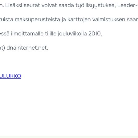
an. Lisäksi seurat voivat saada työllisyystukea, Leader-
tuista maksuperusteista ja karttojen valmistuksen saa
ilmoittamalle tilille jouluviikolla 2010.
(at) dnainternet.net.
TAULUKKO