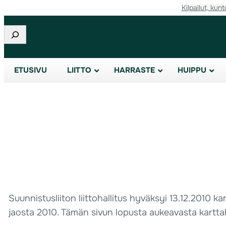
Kilpailut, kunt
Etsi
ETUSIVU
LIITTO
HARRASTE
HUIPPU
Suunnistusliiton liittohallitus hyväksyi 13.12.2010 
jaosta 2010. Tämän sivun lopusta aukeavasta karttak