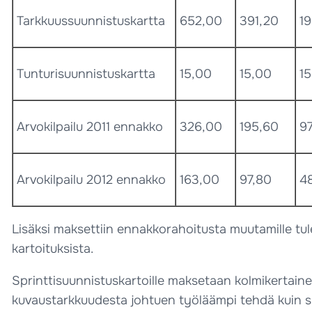
Tarkkuussuunnistuskartta
652,00
391,20
1
Tunturisuunnistuskartta
15,00
15,00
1
Arvokilpailu 2011 ennakko
326,00
195,60
9
Arvokilpailu 2012 ennakko
163,00
97,80
4
Lisäksi maksettiin ennakkorahoitusta muutamille tule
kartoituksista.
Sprinttisuunnistuskartoille maksetaan kolmikertain
kuvaustarkkuudesta johtuen työläämpi tehdä kuin s