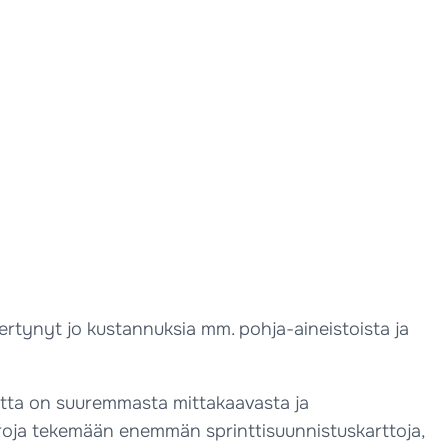
kertynyt jo kustannuksia mm. pohja-aineistoista ja
artta on suuremmasta mittakaavasta ja
roja tekemään enemmän sprinttisuunnistuskarttoja,