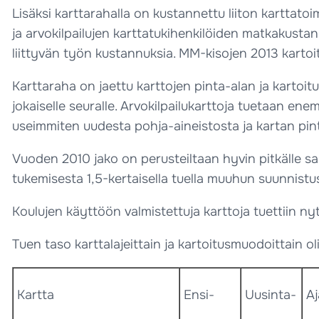
Lisäksi karttarahalla on kustannettu liiton karttato
ja arvokilpailujen karttatukihenkilöiden matkakusta
liittyvän työn kustannuksia. MM-kisojen 2013 kartoitu
Karttaraha on jaettu karttojen pinta-alan ja kartoitu
jokaiselle seuralle. Arvokilpailukarttoja tuetaan ene
useimmiten uudesta pohja-aineistosta ja kartan pin
Vuoden 2010 jako on perusteiltaan hyvin pitkälle s
tukemisesta 1,5-kertaisella tuella muuhun suunnistu
Koulujen käyttöön valmistettuja karttoja tuettiin nyt
Tuen taso karttalajeittain ja kartoitusmuodoittain o
Kartta
Ensi-
Uusinta-
Aj