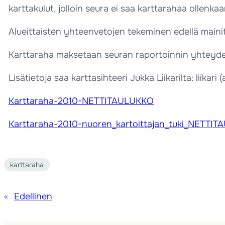
karttakulut, jolloin seura ei saa karttarahaa ollenka
Alueittaisten yhteenvetojen tekeminen edellä maini
Karttaraha maksetaan seuran raportoinnin yhteydessä 
Lisätietoja saa karttasihteeri Jukka Liikarilta: liikari 
Karttaraha-2010-NETTITAULUKKO
Karttaraha-2010-nuoren_kartoittajan_tuki_NETTI
karttaraha
«
Edellinen