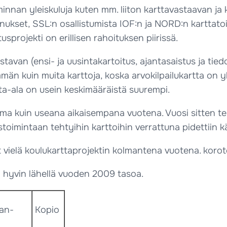
iminnan yleiskuluja kuten mm. liiton karttavastaavan ja
nnukset, SSL:n osallistumista IOF:n ja NORD:n karttat
sprojekti on erillisen rahoituksen piirissä.
stavan (ensi- ja uusintakartoitus, ajantasaistus ja tied
mmän kuin muita karttoja, koska arvokilpailukartta on y
ta-ala on usein keskimääräistä suurempi.
ama kuin useana aikaisempana vuotena. Vuosi sitten te
stoimintaan tehtyihin karttoihin verrattuna pidettiin 
 vielä koulukarttaprojektin kolmantena vuotena. korotet
li hyvin lähellä vuoden 2009 tasoa.
an-
Kopio