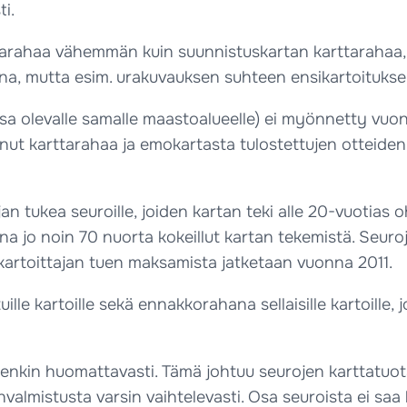
ti.
ttarahaa vähemmän kuin suunnistuskartan karttarahaa
ina, mutta esim. urakuvauksen suhteen ensikartoitukse
tassa olevalle samalle maastoalueelle) ei myönnetty v
ut karttarahaa ja emokartasta tulostettujen otteiden 
n tukea seuroille, joiden kartan teki alle 20-vuotias o
 jo noin 70 nuorta kokeillut kartan tekemistä. Seuroje
ren kartoittajan tuen maksamista jatketaan vuonna 2011.
ille kartoille sekä ennakkorahana sellaisille kartoille, 
enkin huomattavasti. Tämä johtuu seurojen karttatuo
valmistusta varsin vaihtelevasti. Osa seuroista ei saa 