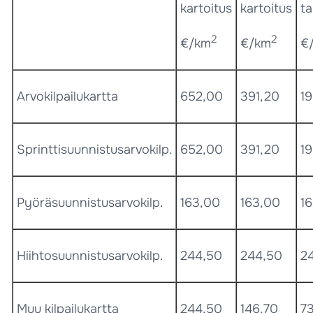
kartoitus
kartoitus
ta
2
2
€/km
€/km
€
Arvokilpailukartta
652,00
391,20
1
Sprinttisuunnistusarvokilp.
652,00
391,20
1
Pyöräsuunnistusarvokilp.
163,00
163,00
1
Hiihtosuunnistusarvokilp.
244,50
244,50
2
Muu kilpailukartta
244,50
146,70
7