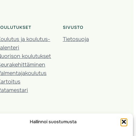
KOULUTUKSET
SIVUSTO
oulutus ja koulutus­
Tietosuoja
alenteri
Nuorison koulutukset
Seura­kehittäminen
almentaja­koulutus
artoitus
Ratamestari
Hallinnoi suostumusta