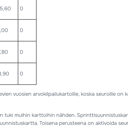
95,60
0
5,00
0
7,80
0
8,90
0
vien vuosien arvokilpailukartoille, koska seuroille on 
en tuki muihin karttoihin nähden. Sprinttisuunnistusk
uunnistuskartta. Toisena perusteena on aktivoida seu