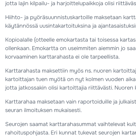
jotta lajin kilpailu- ja harjoittelupaikkoja olisi riittäväs
Hiihto- ja pyöräsuunnistuskartoille maksetaan kar
käytännössä uusintakartoituksina ja ajantasaistuks
Kopioalalle (otteelle emokartasta tai toisessa kar
ollenkaan. Emokartta on useimmiten aiemmin jo saan
korvaaminen karttarahasta ei ole tarpeellista.
Karttarahasta maksettiin myös ns. nuoren kartoittaja
kartoittajan tuen myötä on nyt kolmen vuoden aikana
jotta jatkossakin olisi kartoittajia riittävästi. Nuo
Karttarahaa maksetaan vain raportoiduille ja julkaistu
seuran ilmoituksen mukaisesti.
Seurojen saamat karttarahasummat vaihtelevat kuit
rahoituspohjasta. Eri kunnat tukevat seurojen kartan