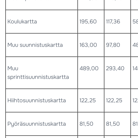
Koulukartta
195,60
117,36
5
Muu suunnistuskartta
163,00
97,80
4
Muu
489,00
293,40
14
sprinttisuunnistuskartta
Hiihtosuunnistuskartta
122,25
122,25
12
Pyöräsuunnistuskartta
81,50
81,50
81