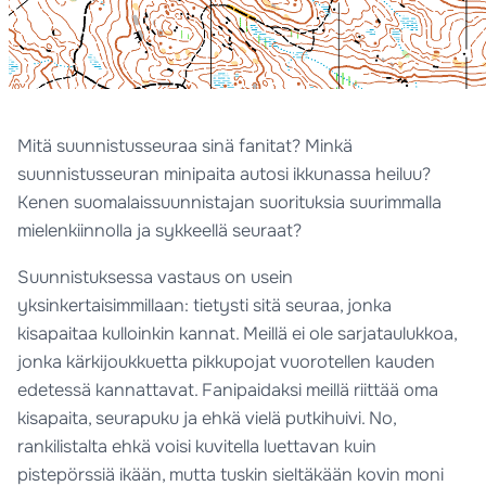
Mitä suunnistusseuraa sinä fanitat? Minkä
suunnistusseuran minipaita autosi ikkunassa heiluu?
Kenen suomalaissuunnistajan suorituksia suurimmalla
mielenkiinnolla ja sykkeellä seuraat?
Suunnistuksessa vastaus on usein
yksinkertaisimmillaan: tietysti sitä seuraa, jonka
kisapaitaa kulloinkin kannat. Meillä ei ole sarjataulukkoa,
jonka kärkijoukkuetta pikkupojat vuorotellen kauden
edetessä kannattavat. Fanipaidaksi meillä riittää oma
kisapaita, seurapuku ja ehkä vielä putkihuivi. No,
rankilistalta ehkä voisi kuvitella luettavan kuin
pistepörssiä ikään, mutta tuskin sieltäkään kovin moni