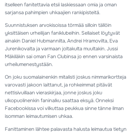
itselleen fanitettavia etsii laskiessaan omia ja oman
sarjansa pahimpien uhkaajien rankipisteitä.
Suunnistuksen arvokisoissa törmää silloin tällöin
yksittäisen urheilijan faniklubeihin. Sellaiset löytyvät
ainakin Daniel Hubmannilta, Andrei Hramovilta, Eva
Jurenikovalta ja varmaan joltakulta muultakin. Jussi
Mäkiläkin sai oman Fan Clubinsa jo ennen varsinaista
urheilumenestystään.
On joku suomalainenkin mitalisti joskus nimmarikortteja
varovasti jakoon laittanut, ja rohkeimmat pitävät
nettisivuillaan vieraskirjaa, jonne joskus joku
ulkopuolinenkin faninalku saattaa eksyä. Onneksi
Facebookissa voi vilkuttaa peukkua sinne tänne ilman
isomman leimautumisen uhkaa.
Fanittaminen lähtee palavasta halusta leimautua tietyn