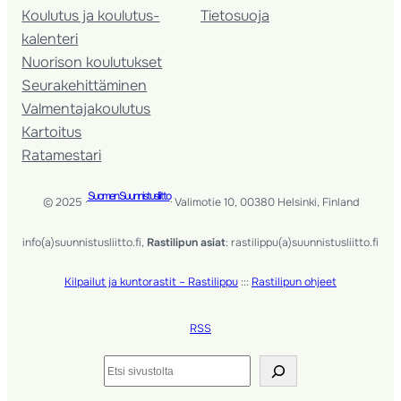
Koulutus ja koulutus­
Tietosuoja
kalenteri
Nuorison koulutukset
Seura­kehittäminen
Valmentaja­koulutus
Kartoitus
Ratamestari
Suomen Suunnistusliitto
© 2025 ·
· Valimotie 10, 00380 Helsinki, Finland
info(a)suunnistusliitto.fi,
Rastilipun asiat
: rastilippu(a)suunnistusliitto.fi
Kilpailut ja kuntorastit – Rastilippu
:::
Rastilipun ohjeet
RSS
Etsi