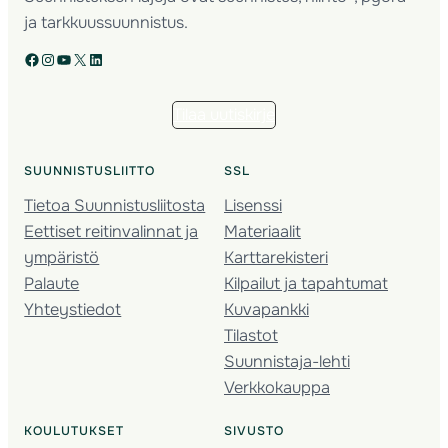
ja tarkkuussuunnistus.
Facebook
Instagram
YouTube
X
LinkedIn
Tilaa uutiskirje
SUUNNISTUSLIITTO
SSL
Tietoa Suunnistusliitosta
Lisenssi
Eettiset reitinvalinnat ja
Materiaalit
ympäristö
Karttarekisteri
Palaute
Kilpailut ja tapahtumat
Yhteystiedot
Kuvapankki
Tilastot
Suunnistaja-lehti
Verkkokauppa
KOULUTUKSET
SIVUSTO