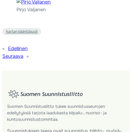
Pirjo Valjanen
Kartan kääntöpuoli
«
Edellinen
Seuraava
»
Suomen Suunnistusliitto tukee suunnistusseurojen
edellytyksiä tarjota laadukasta kilpailu-, nuoriso- ja
kuntosuunnistustoimintaa.
Suunnistuksen lajeja ovat suunnistus, hiihto-, pyörä-