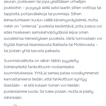
seuran, joukkueen tai jopa yksittäisen urheilijan
joukkoihin – ja pysyä siellä satoi laariin sitten voittoja tai
tappioita, pohjaväliaikoja tai pummeja. Siihen
leimautumiseen kuuluu välillä kärsimysnäytelmiä, mutta
nekin on ”omiensa” puolesta kestettävä, jotta joskus voi
edes hiukkasen aamukahvipöydässä leijua oman
suosikkinsa menestyksen puolesta. Väriä tunnustaen voi
löytää itsensä kisareissusta Baltiasta tai Moldovasta –
tai jostain yhtä karusta paikasta.
Suunnistusliitolta on silloin tällöin pyydetty
toimenpiteitä fanikulttuurin nostamiseksi
suunnistuksessa. Yhtä ja samaa pataa vuosikymmenet
kannattaneena tiedän, että fanikulttuuri syntyy
itsestään – ei sitä kukaan toinen voi meidän
puolestamme luoda. Se tulee jostain, mutta ei pääty
mihinkään.