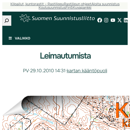
Kilpailut, kuntorastit – Rastilippu
Rastilipun ohjeet
Aloita suunnistus
Koulusuunnistus
Fin5
Kuvapankki
Etsi
VALIKKO
Leimautumista
PV
·
29.10.2010 14:31
·
kartan kääntöpuoli