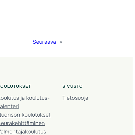
Seuraava
»
KOULUTUKSET
SIVUSTO
oulutus ja koulutus­
Tietosuoja
alenteri
Nuorison koulutukset
Seura­kehittäminen
almentaja­koulutus