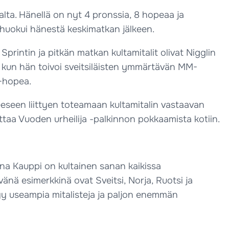
alta. Hänellä on nyt 4 pronssia, 8 hopeaa ja
a huokui hänestä keskimatkan jälkeen.
printin ja pitkän matkan kultamitalit olivat Nigglin
a, kun hän toivoi sveitsiläisten ymmärtävän MM-
M-hopea.
eeseen liittyen toteamaan kultamitalin vastaavan
oittaa Vuoden urheilija -palkinnon pokkaamista kotiin.
nna Kauppi on kultainen sanan kaikissa
änä esimerkkinä ovat Sveitsi, Norja, Ruotsi ja
y useampia mitalisteja ja paljon enemmän