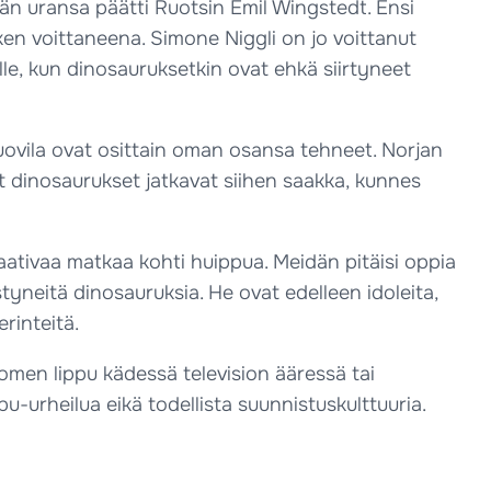
n uransa päätti Ruotsin Emil Wingstedt. Ensi
ken voittaneena. Simone Niggli on jo voittanut
lle, kun dinosauruksetkin ovat ehkä siirtyneet
ovila ovat osittain oman osansa tehneet. Norjan
ut dinosaurukset jatkavat siihen saakka, kunnes
ativaa matkaa kohti huippua. Meidän pitäisi oppia
yneitä dinosauruksia. He ovat edelleen idoleita,
rinteitä.
uomen lippu kädessä television ääressä tai
pu-urheilua eikä todellista suunnistuskulttuuria.