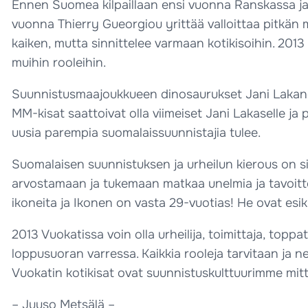
Ennen Suomea kilpaillaan ensi vuonna Ranskassa ja 
vuonna Thierry Gueorgiou yrittää valloittaa pitkän 
kaiken, mutta sinnittelee varmaan kotikisoihin. 2013
muihin rooleihin.
Suunnistusmaajoukkueen dinosaurukset Jani Lakanen
MM-kisat saattoivat olla viimeiset Jani Lakaselle ja
uusia parempia suomalaissuunnistajia tulee.
Suomalaisen suunnistuksen ja urheilun kierous on s
arvostamaan ja tukemaan matkaa unelmia ja tavoittei
ikoneita ja Ikonen on vasta 29-vuotias! He ovat esik
2013 Vuokatissa voin olla urheilija, toimittaja, top
loppusuoran varressa. Kaikkia rooleja tarvitaan ja ne
Vuokatin kotikisat ovat suunnistuskulttuurimme mitt
– Juuso Metsälä –