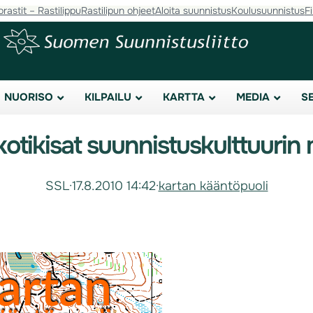
orastit – Rastilippu
Rastilipun ohjeet
Aloita suunnistus
Koulusuunnistus
F
NUORISO
KILPAILU
KARTTA
MEDIA
S
tikisat suunnistuskulttuurin m
SSL
·
17.8.2010 14:42
·
kartan kääntöpuoli