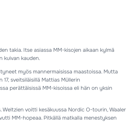
en takia. Itse asiassa MM-kisojen aikaan kylmä
n kuivan kauden.
styneet myös mannermaisissa maastoissa. Mutta
7, sveitsiläisillä Mattias Müllerin
sa perättäisissä MM-kisoissa eli hän on yksin
. Weltzien voitti kesäkuussa Nordic O-tourin, Waaler
utti MM-hopeaa. Pitkällä matkalla menestyksen