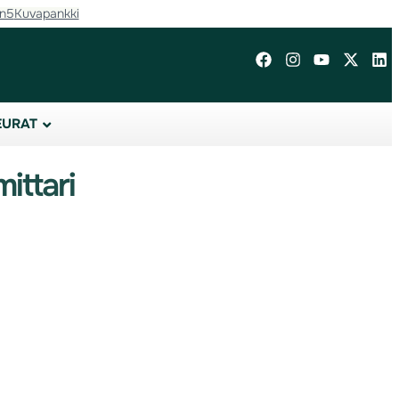
in5
Kuvapankki
EURAT
ittari