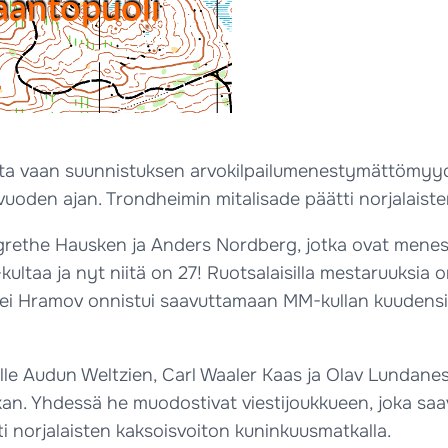
esta vaan suunnistuksen arvokilpailumenestymättömyyd
oden ajan. Trondheimin mitalisade päätti norjalaiste
grethe Hausken ja Anders Nordberg, jotka ovat mene
ultaa ja nyt niitä on 27! Ruotsalaisilla mestaruuksia on 1
drei Hramov onnistui saavuttamaan MM-kullan kuudensis
lle Audun Weltzien, Carl Waaler Kaas ja Olav Lundanes
. Yhdessä he muodostivat viestijoukkueen, joka saav
i norjalaisten kaksoisvoiton kuninkuusmatkalla.