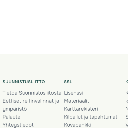
SUUNNISTUSLIITTO
SSL
Tietoa Suunnistusliitosta
Lisenssi
K
Eettiset reitinvalinnat ja
Materiaalit
k
ympäristö
Karttarekisteri
Palaute
Kilpailut ja tapahtumat
Yhteystiedot
Kuvapankki
V