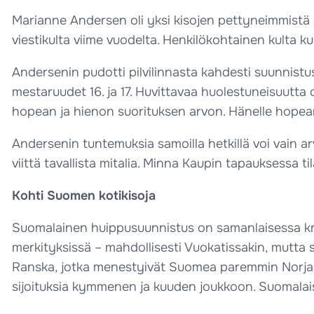
Marianne Andersen oli yksi kisojen pettyneimmistä ur
viestikulta viime vuodelta. Henkilökohtainen kulta 
Andersenin pudotti pilvilinnasta kahdesti suunnistusk
mestaruudet 16. ja 17. Huvittavaa huolestuneisuutta
hopean ja hienon suorituksen arvon. Hänelle hopeami
Andersenin tuntemuksia samoilla hetkillä voi vain 
viittä tavallista mitalia. Minna Kaupin tapauksessa t
Kohti Suomen kotikisoja
Suomalainen huippusuunnistus on samanlaisessa krii
merkityksissä – mahdollisesti Vuokatissakin, mutta s
Ranska, jotka menestyivät Suomea paremmin Norjass
sijoituksia kymmenen ja kuuden joukkoon. Suomalaisna