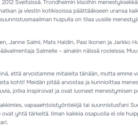
2012 Sveitsissä. Trondheimin kisoihin menestyksekkää
matkan ja viestin kotikisoissa päättääkseen uransa kai
 suunnistusmaailman huipulla on tilaa uusille menestyji
, Janne Salmi, Mats Haldin, Pasi Ikonen ja Jarkko Hu
 päävalmentaja Salmelle – ainakin näissä rooleissa. Mu
iinä, että arvostamme mitaleita tänään, mutta emme va
ta kohti! Meidän pitää arvostaa ja kunnioittaa menest
uvia, jotka inspiroivat ja ovat luoneet menestymisen pe
patakkimies, vapaaehtoistyöntekijä tai suunnistusfani S
 ovat yhtä tärkeitä. Ilman kaikkia osapuolia ei ole huip
ari.