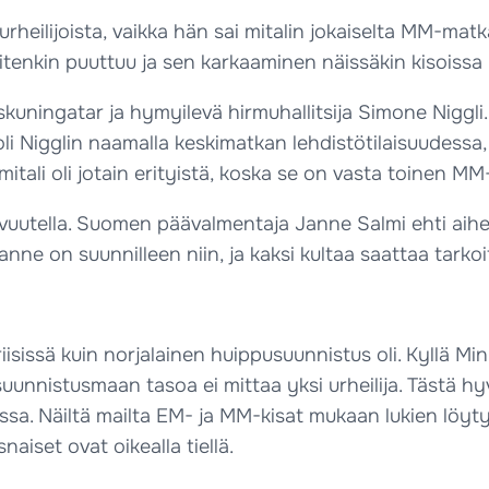
heilijoista, vaikka hän sai mitalin jokaiselta MM-matk
kuitenkin puuttuu ja sen karkaaminen näissäkin kisoiss
uningatar ja hymyilevä hirmuhallitsija Simone Niggli. S
 oli Nigglin naamalla keskimatkan lehdistötilaisuudess
tali oli jotain erityistä, koska se on vasta toinen M
arvuutella. Suomen päävalmentaja Janne Salmi ehti aih
ilanne on suunnilleen niin, ja kaksi kultaa saattaa tark
sissä kuin norjalainen huippusuunnistus oli. Kyllä Mi
uunnistusmaan tasoa ei mittaa yksi urheilija. Tästä hyv
a. Näiltä mailta EM- ja MM-kisat mukaan lukien löyty
iset ovat oikealla tiellä.