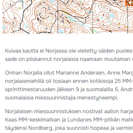
Kuivaa kautta ei Norjassa ole vietetty säiden puol
sade on piiskannut norjalaisia naamaan muutaman vu
Onhan Norjalla ollut Marianne Andersen, Anne Mar
norjalaismiehillä oli tosiaan ennen kotikisoja 25 MM-k
sprinttimestaruuden jälkeen 9 ja suomalailla 5. An
suomalaisia miessuunnistajia menestyneempi.
Norjalaisen miessuunnistuksen nostivat aallon harja
Kaas MM-keskimatkan ja Lundanes MM-pitkän matkan
täydensi Nordberg, joka suunnisti hopeaa ja varmist