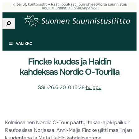
Kilpailut, kuntorastit – Rastilippu
Rastilipun ohjeet
Aloita suunnistus
Koulusuunnistus
Fin5
Kuvapankki
Etsi
VALIKKO
Fincke kuudes ja Haldin
kahdeksas Nordic O-Tourilla
SSL
·
26.6.2010 15:28
·
huippu
Kolmiosainen Nordic O-Tour päättyi takaa-ajokilpailuun
Raufossissa Norjassa. Anni-Maija Fincke ylitti maalilinjan
kuudentena ja Mats Haldin kahdeksantena.