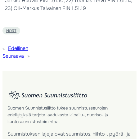
Jarkko Huovila FIN 1.51.10, 22) Tuomas Tervo FIN 1.51.14,
23) Olli-Markus Taivainen FIN 1.51.19
NORT
«
Edellinen
Seuraava
»
Suomen Suunnistusliitto tukee suunnistusseurojen
edellytyksiä tarjota laadukasta kilpailu-, nuoriso- ja
kuntosuunnistustoimintaa.
Suunnistuksen lajeja ovat suunnistus, hiihto-, pyörä- ja