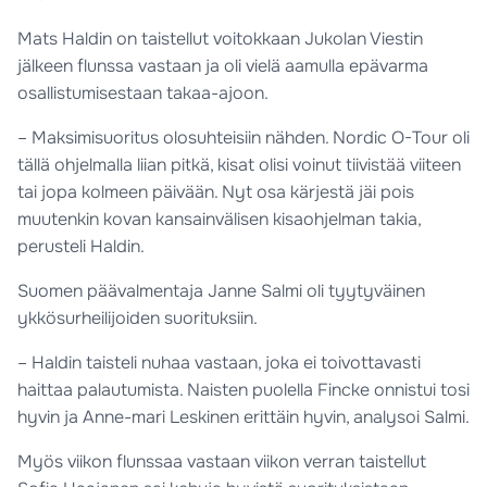
Mats Haldin on taistellut voitokkaan Jukolan Viestin
jälkeen flunssa vastaan ja oli vielä aamulla epävarma
osallistumisestaan takaa-ajoon.
– Maksimisuoritus olosuhteisiin nähden. Nordic O-Tour oli
tällä ohjelmalla liian pitkä, kisat olisi voinut tiivistää viiteen
tai jopa kolmeen päivään. Nyt osa kärjestä jäi pois
muutenkin kovan kansainvälisen kisaohjelman takia,
perusteli Haldin.
Suomen päävalmentaja Janne Salmi oli tyytyväinen
ykkösurheilijoiden suorituksiin.
– Haldin taisteli nuhaa vastaan, joka ei toivottavasti
haittaa palautumista. Naisten puolella Fincke onnistui tosi
hyvin ja Anne-mari Leskinen erittäin hyvin, analysoi Salmi.
Myös viikon flunssaa vastaan viikon verran taistellut