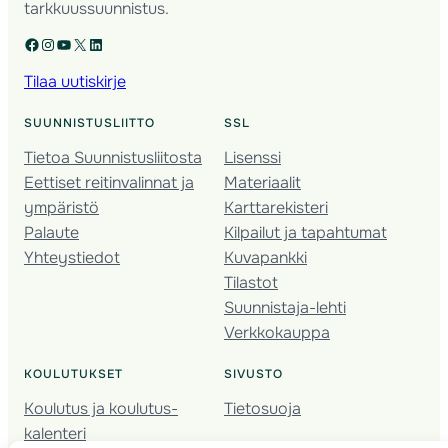
tarkkuussuunnistus.
Facebook
Instagram
YouTube
X
LinkedIn
Tilaa uutiskirje
SUUNNISTUSLIITTO
SSL
Tietoa Suunnistusliitosta
Lisenssi
Eettiset reitinvalinnat ja
Materiaalit
ympäristö
Karttarekisteri
Palaute
Kilpailut ja tapahtumat
Yhteystiedot
Kuvapankki
Tilastot
Suunnistaja-lehti
Verkkokauppa
KOULUTUKSET
SIVUSTO
Koulutus ja koulutus­
Tietosuoja
kalenteri