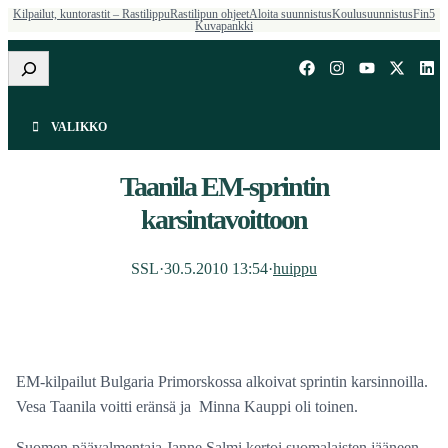
Kilpailut, kuntorastit – Rastilippu
Rastilipun ohjeet
Aloita suunnistus
Koulusuunnistus
Fin5
Kuvapankki
Etsi
VALIKKO
Taanila EM-sprintin
karsintavoittoon
SSL
·
30.5.2010 13:54
·
huippu
EM-kilpailut Bulgaria Primorskossa alkoivat sprintin karsinnoilla.
Vesa Taanila voitti eränsä ja Minna Kauppi oli toinen.
Suomen päävalmentaja Janne Salmi kertoi suomalaisten jääneen