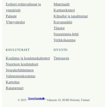
Eettiset reitinvalinnat ja
Materiaalit
ympäristö
Karttarekisteri
Palaute
Kilpailut ja tapahtumat
Yhteystiedot
Kuvapankki
Tilastot
Suunnistaja-lehti
Verkkokauppa
KOULUTUKSET
SIVUSTO
Koulutus ja koulutus­kalenteri
Tietosuoja
Nuorison koulutukset
Seura­kehittäminen
Valmentaja­koulutus
Kartoitus
Ratamestari
Suomen Suunnistusliitto
© 2025 ·
· Valimotie 10, 00380 Helsinki, Finland