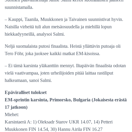
suunnistamalla.
– Kauppi, Taanila, Muukkonen ja Taivainen suunnistivat hyvin.
Naisilla virheitä tuli alun metsäosuudella ja miehillä lopun
hiekkadyyneillä, analysoi Salmi.
Neljä suomalaista putosi finaalista. Heistä yllättävin putoaja oli
Tero Föhr, joka juoksee kaikki matkat EM-kisoissa.
– Ei tämä karsinta yläkanttiin mennyt. Iltapäivän finaalista odotan
vielä vaativampaa, joten urheilijoiden pitää laittaa rastiliput
halkeamaan, sanoi Salmi.
Epäviralliset tulokset
EM-sprintin karsinta, Primorsko, Bulgaria (Jokaisesta erästä
17 jatkoon)
Miehet:
Karsintaerä A: 1) Oleksadr Starov UKR 14.07, 14) Petteri
Muukkonen FIN 14.54, 30) Hannu Airila FIN 16.27