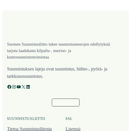
Suomen Suunnistusliitto tukee suunnistusseurojen edellytyksiä
tarjota laadukasta kilpailu-, nuoriso- ja
kuntosuunnistustoimintaa.
Suunnistuksen lajeja ovat suunnistus, hiihto-, pyörä- ja
tarkkuussuunnistus.
Facebook
Instagram
YouTube
X
LinkedIn
Tilaa uutiskirje
SUUNNISTUSLIITTO
SSL
Tietoa Suunnistusliitosta
Lisenssi