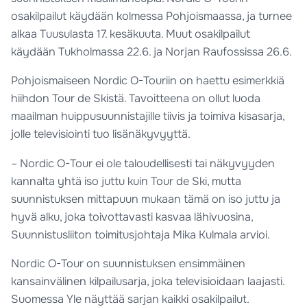
osakilpailut käydään kolmessa Pohjoismaassa, ja turnee
alkaa Tuusulasta 17. kesäkuuta. Muut osakilpailut
käydään Tukholmassa 22.6. ja Norjan Raufossissa 26.6.
Pohjoismaiseen Nordic O-Touriin on haettu esimerkkiä
hiihdon Tour de Skistä. Tavoitteena on ollut luoda
maailman huippusuunnistajille tiivis ja toimiva kisasarja,
jolle televisiointi tuo lisänäkyvyyttä.
– Nordic O-Tour ei ole taloudellisesti tai näkyvyyden
kannalta yhtä iso juttu kuin Tour de Ski, mutta
suunnistuksen mittapuun mukaan tämä on iso juttu ja
hyvä alku, joka toivottavasti kasvaa lähivuosina,
Suunnistusliiton toimitusjohtaja Mika Kulmala arvioi.
Nordic O-Tour on suunnistuksen ensimmäinen
kansainvälinen kilpailusarja, joka televisioidaan laajasti.
Suomessa Yle näyttää sarjan kaikki osakilpailut.