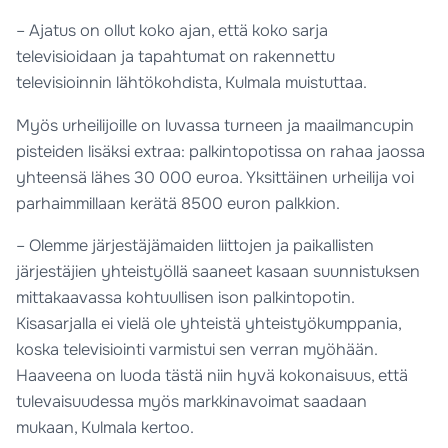
– Ajatus on ollut koko ajan, että koko sarja
televisioidaan ja tapahtumat on rakennettu
televisioinnin lähtökohdista, Kulmala muistuttaa.
Myös urheilijoille on luvassa turneen ja maailmancupin
pisteiden lisäksi extraa: palkintopotissa on rahaa jaossa
yhteensä lähes 30 000 euroa. Yksittäinen urheilija voi
parhaimmillaan kerätä 8500 euron palkkion.
– Olemme järjestäjämaiden liittojen ja paikallisten
järjestäjien yhteistyöllä saaneet kasaan suunnistuksen
mittakaavassa kohtuullisen ison palkintopotin.
Kisasarjalla ei vielä ole yhteistä yhteistyökumppania,
koska televisiointi varmistui sen verran myöhään.
Haaveena on luoda tästä niin hyvä kokonaisuus, että
tulevaisuudessa myös markkinavoimat saadaan
mukaan, Kulmala kertoo.