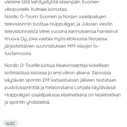
viemme tätä kehitystyötä eteenpäin Suomen
ulkopuolelle, Kulmala korostaa.
Nordic O-Tourin Suomen ja Norjan osakilpailujen
televisioinnin tuottaa Huippuliigan ja Jukolan viestin
televisioinneista viime vuosina kannuksensa hankkinut
Kruuva Oy, joka vastaa myös elokuussa Norjassa
järjestettävien suunnistuksen MM-kisojen tv-
tuotannosta.
Nordic O-Tourille luotuja kisakonsepteja kokeillaan
kotimaisissa kisoissa jo ensi viikon aikana. Sipoossa
käytävän sprintin EM-katsastuksen jälkeen testataan
pudotussprinttiä ja helatorstaina Lohjalla käytävässä
Huippuliigan osakilpailussa kisamatkana on keskimatkan
ja sprintin yhdistelmä.
NORT