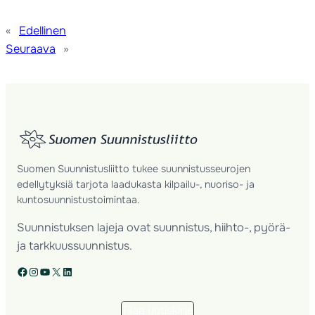
«
Edellinen
Seuraava
»
Suomen Suunnistusliitto tukee suunnistusseurojen
edellytyksiä tarjota laadukasta kilpailu-, nuoriso- ja
kuntosuunnistustoimintaa.
Suunnistuksen lajeja ovat suunnistus, hiihto-, pyörä-
ja tarkkuussuunnistus.
Facebook
Instagram
YouTube
X
LinkedIn
Tilaa uutiskirje