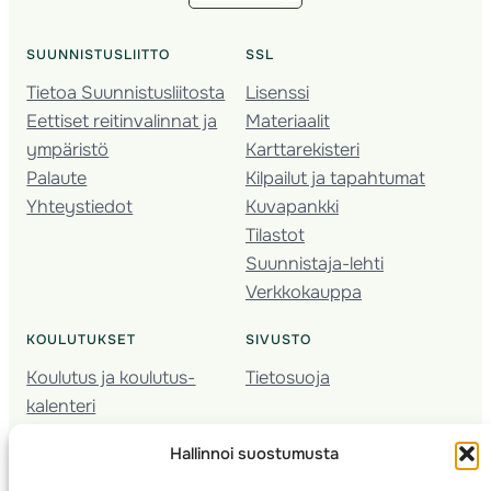
SUUNNISTUSLIITTO
SSL
Tietoa Suunnistusliitosta
Lisenssi
Eettiset reitinvalinnat ja
Materiaalit
ympäristö
Karttarekisteri
Palaute
Kilpailut ja tapahtumat
Yhteystiedot
Kuvapankki
Tilastot
Suunnistaja-lehti
Verkkokauppa
KOULUTUKSET
SIVUSTO
Koulutus ja koulutus­
Tietosuoja
kalenteri
Nuorison koulutukset
Hallinnoi suostumusta
Seura­kehittäminen