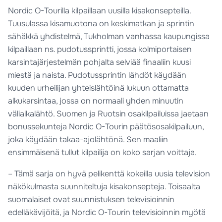
Nordic O-Tourilla kilpaillaan uusilla kisakonsepteilla.
Tuusulassa kisamuotona on keskimatkan ja sprintin
sähäkkä yhdistelmä, Tukholman vanhassa kaupungissa
kilpaillaan ns. pudotussprintti, jossa kolmiportaisen
karsintajärjestelmän pohjalta selviää finaaliin kuusi
miestä ja naista. Pudotussprintin lähdöt käydään
kuuden urheilijan yhteislähtöinä lukuun ottamatta
alkukarsintaa, jossa on normaali yhden minuutin
väliaikalähtö. Suomen ja Ruotsin osakilpailuissa jaetaan
bonussekunteja Nordic O-Tourin päätösosakilpailuun,
joka käydään takaa-ajolähtönä. Sen maaliin
ensimmäisenä tullut kilpailija on koko sarjan voittaja.
– Tämä sarja on hyvä pelikenttä kokeilla uusia television
näkökulmasta suunniteltuja kisakonsepteja. Toisaalta
suomalaiset ovat suunnistuksen televisioinnin
edelläkävijöitä, ja Nordic O-Tourin televisioinnin myötä