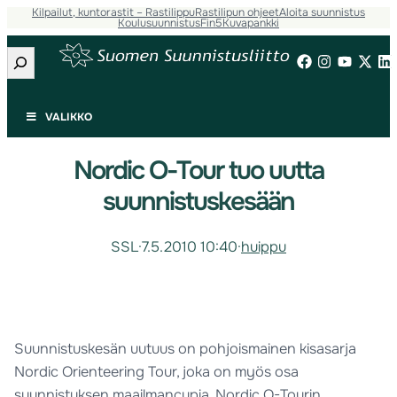
Kilpailut, kuntorastit – Rastilippu
Rastilipun ohjeet
Aloita suunnistus
Koulusuunnistus
Fin5
Kuvapankki
Etsi
VALIKKO
Nordic O-Tour tuo uutta
suunnistuskesään
SSL
·
7.5.2010 10:40
·
huippu
Suunnistuskesän uutuus on pohjoismainen kisasarja
Nordic Orienteering Tour, joka on myös osa
suunnistuksen maailmancupia. Nordic O-Tourin