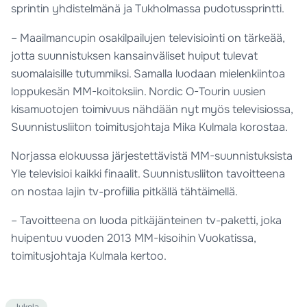
sprintin yhdistelmänä ja Tukholmassa pudotussprintti.
– Maailmancupin osakilpailujen televisiointi on tärkeää,
jotta suunnistuksen kansainväliset huiput tulevat
suomalaisille tutummiksi. Samalla luodaan mielenkiintoa
loppukesän MM-koitoksiin. Nordic O-Tourin uusien
kisamuotojen toimivuus nähdään nyt myös televisiossa,
Suunnistusliiton toimitusjohtaja Mika Kulmala korostaa.
Norjassa elokuussa järjestettävistä MM-suunnistuksista
Yle televisioi kaikki finaalit. Suunnistusliiton tavoitteena
on nostaa lajin tv-profiilia pitkällä tähtäimellä.
– Tavoitteena on luoda pitkäjänteinen tv-paketti, joka
huipentuu vuoden 2013 MM-kisoihin Vuokatissa,
toimitusjohtaja Kulmala kertoo.
Jukola