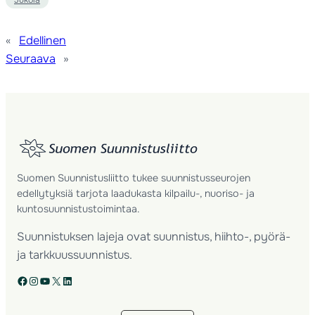
«
Edellinen
Seuraava
»
Suomen Suunnistusliitto tukee suunnistusseurojen
edellytyksiä tarjota laadukasta kilpailu-, nuoriso- ja
kuntosuunnistustoimintaa.
Suunnistuksen lajeja ovat suunnistus, hiihto-, pyörä-
ja tarkkuussuunnistus.
Facebook
Instagram
YouTube
X
LinkedIn