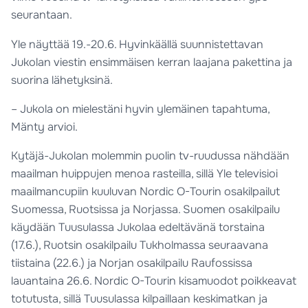
seurantaan.
Yle näyttää 19.-20.6. Hyvinkäällä suunnistettavan
Jukolan viestin ensimmäisen kerran laajana pakettina ja
suorina lähetyksinä.
– Jukola on mielestäni hyvin ylemäinen tapahtuma,
Mänty arvioi.
Kytäjä-Jukolan molemmin puolin tv-ruudussa nähdään
maailman huippujen menoa rasteilla, sillä Yle televisioi
maailmancupiin kuuluvan Nordic O-Tourin osakilpailut
Suomessa, Ruotsissa ja Norjassa. Suomen osakilpailu
käydään Tuusulassa Jukolaa edeltävänä torstaina
(17.6.), Ruotsin osakilpailu Tukholmassa seuraavana
tiistaina (22.6.) ja Norjan osakilpailu Raufossissa
lauantaina 26.6. Nordic O-Tourin kisamuodot poikkeavat
totutusta, sillä Tuusulassa kilpaillaan keskimatkan ja