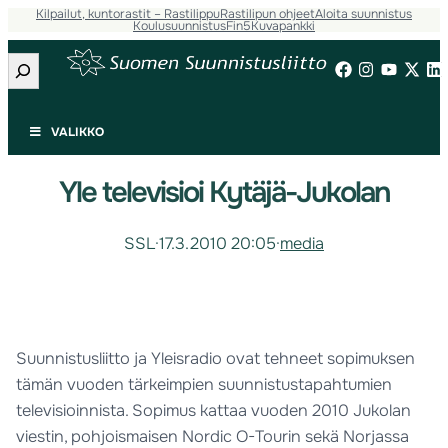
Kilpailut, kuntorastit – Rastilippu
Rastilipun ohjeet
Aloita suunnistus
Koulusuunnistus
Fin5
Kuvapankki
Etsi
VALIKKO
Yle televisioi Kytäjä-Jukolan
SSL
·
17.3.2010 20:05
·
media
Suunnistusliitto ja Yleisradio ovat tehneet sopimuksen
tämän vuoden tärkeimpien suunnistustapahtumien
televisioinnista. Sopimus kattaa vuoden 2010 Jukolan
viestin, pohjoismaisen Nordic O-Tourin sekä Norjassa