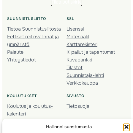
Tilaa uutiskirje
SUUNNISTUSLIITTO
SSL
Tietoa Suunnistusliitosta
Lisenssi
Eettiset reitinvalinnat ja
Materiaalit
ympäristö
Karttarekisteri
Palaute
Kilpailut ja tapahtumat
Yhteystiedot
Kuvapankki
Tilastot
Suunnistaja-lehti
Verkkokauppa
KOULUTUKSET
SIVUSTO
Koulutus ja koulutus­
Tietosuoja
kalenteri
Nuorison koulutukset
Hallinnoi suostumusta
Seura­kehittäminen