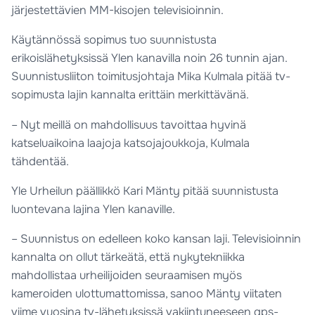
järjestettävien MM-kisojen televisioinnin.
Käytännössä sopimus tuo suunnistusta
erikoislähetyksissä Ylen kanavilla noin 26 tunnin ajan.
Suunnistusliiton toimitusjohtaja Mika Kulmala pitää tv-
sopimusta lajin kannalta erittäin merkittävänä.
– Nyt meillä on mahdollisuus tavoittaa hyvinä
katseluaikoina laajoja katsojajoukkoja, Kulmala
tähdentää.
Yle Urheilun päällikkö Kari Mänty pitää suunnistusta
luontevana lajina Ylen kanaville.
– Suunnistus on edelleen koko kansan laji. Televisioinnin
kannalta on ollut tärkeätä, että nykytekniikka
mahdollistaa urheilijoiden seuraamisen myös
kameroiden ulottumattomissa, sanoo Mänty viitaten
viime vuosina tv-lähetyksissä vakiintuneeseen gps-