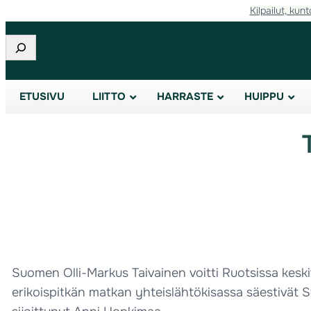
Kilpailut, kunt
Etsi
ETUSIVU
LIITTO
HARRASTE
HUIPPU
Suomen Olli-Markus Taivainen voitti Ruotsissa kesk
erikoispitkän matkan yhteislähtökisassa säestivät S