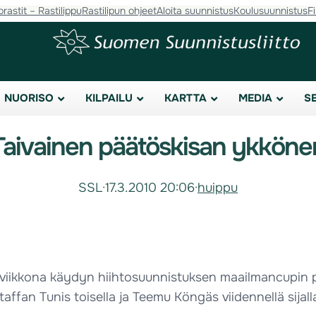
orastit – Rastilippu
Rastilipun ohjeet
Aloita suunnistus
Koulusuunnistus
F
NUORISO
KILPAILU
KARTTA
MEDIA
S
Taivainen päätöskisan ykköne
SSL
·
17.3.2010 20:06
·
huippu
iviikkona käydyn hiihtosuunnistuksen maailmancupin p
taffan Tunis toisella ja Teemu Köngäs viidennellä sija