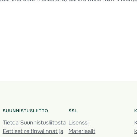
SUUNNISTUSLIITTO
SSL
Tietoa Suunnistusliitosta
Lisenssi
K
Eettiset reitinvalinnat ja
Materiaalit
k