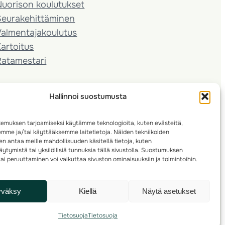
Nuorison koulutukset
Seura­kehittäminen
almentaja­koulutus
artoitus
Ratamestari
Hallinnoi suostumusta
emuksen tarjoamiseksi käytämme teknologioita, kuten evästeitä,
emme ja/tai käyttääksemme laitetietoja. Näiden tekniikoiden
n antaa meille mahdollisuuden käsitellä tietoja, kuten
ytymistä tai yksilöllisiä tunnuksia tällä sivustolla. Suostumuksen
ai peruuttaminen voi vaikuttaa sivuston ominaisuuksiin ja toimintoihin.
yväksy
Kiellä
Näytä asetukset
Tietosuoja
Tietosuoja