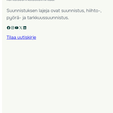
Suunnistuksen lajeja ovat suunnistus, hiihto-,
pyörä- ja tarkkuussuunnistus.
Facebook
Instagram
YouTube
X
LinkedIn
Tilaa uutiskirje