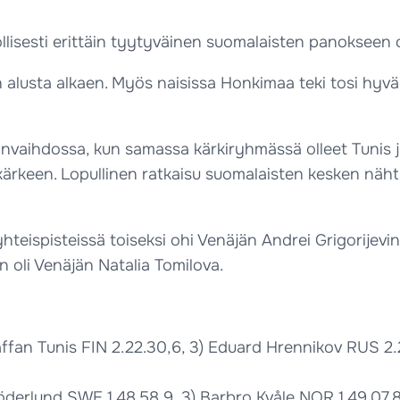
lisesti erittäin tyytyväinen suomalaisten panokseen 
hyvin alusta alkaen. Myös naisissa Honkimaa teki tosi h
rtanvaihdossa, kun samassa kärkiryhmässä olleet Tunis
 kärkeen. Lopullinen ratkaisu suomalaisten kesken nähti
teispisteissä toiseksi ohi Venäjän Andrei Grigorijevin
n oli Venäjän Natalia Tomilova.
Staffan Tunis FIN 2.22.30,6, 3) Eduard Hrennikov RUS 2
öderlund SWE 1.48.58,9, 3) Barbro Kvåle NOR 1.49.07,8