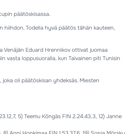
cupin päätöskisassa.
yvän hiihdon. Todella hyvä päätös tähän kauteen,
 ja Venäjän Eduard Hrennikov ottivat juomaa
in vasta loppusuoralla, kun Taivainen piti Tunisin
, joka oli päätöskisan yhdeksäs. Miesten
.23.12,7, 5) Teemu Köngäs FIN 2.24.43,3, 12) Janne
, 8) Anni Honkimaa FIN 1.53.37,6, 19) Sonja Mörsky