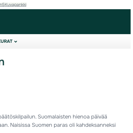
in5
Kuvapankki
EURAT
n
äätöskilpailun. Suomalaisten hienoa päivää
llaan. Naisissa Suomen paras oli kahdeksanneksi