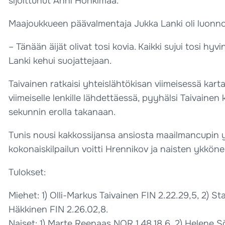
sijoittunut Anni Honkimaa.
Maajoukkueen päävalmentaja Jukka Lanki oli luonnol
– Tänään äijät olivat tosi kovia. Kaikki sujui tosi 
Lanki kehui suojattejaan.
Taivainen ratkaisi yhteislähtökisan viimeisessä ka
viimeiselle lenkille lähdettäessä, pyyhälsi Taivainen
sekunnin erolla takanaan.
Tunis nousi kakkossijansa ansiosta maailmancupin yh
kokonaiskilpailun voitti Hrennikov ja naisten ykköne
Tulokset:
Miehet: 1) Olli-Markus Taivainen FIN 2.22.29,5, 2) 
Häkkinen FIN 2.26.02,8.
Naiset: 1) Marte Reenaas NOR 1.48.18,6, 2) Helene S