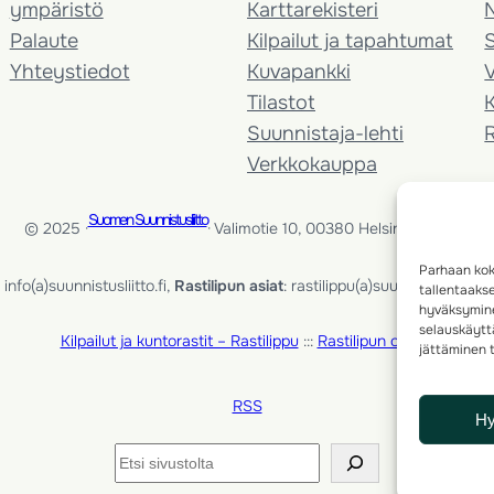
ympäristö
Karttarekisteri
Palaute
Kilpailut ja tapahtumat
Yhteystiedot
Kuvapankki
V
Tilastot
K
Suunnistaja-lehti
Verkkokauppa
Suomen Suunnistusliitto
© 2025 ·
· Valimotie 10, 00380 Helsinki, Finland
Parhaan kok
info(a)suunnistusliitto.fi,
Rastilipun asiat
: rastilippu(a)suunnistusliitto.fi
tallentaaks
hyväksymine
selauskäyttä
Kilpailut ja kuntorastit – Rastilippu
:::
Rastilipun ohjeet
jättäminen t
RSS
H
Etsi