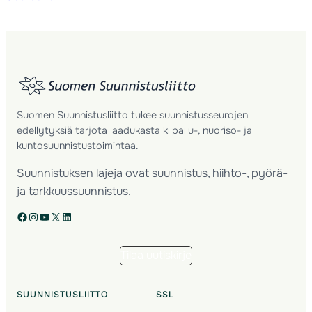
Suomen Suunnistusliitto tukee suunnistusseurojen
edellytyksiä tarjota laadukasta kilpailu-, nuoriso- ja
kuntosuunnistustoimintaa.
Suunnistuksen lajeja ovat suunnistus, hiihto-, pyörä-
ja tarkkuussuunnistus.
Facebook
Instagram
YouTube
X
LinkedIn
Tilaa uutiskirje
SUUNNISTUSLIITTO
SSL