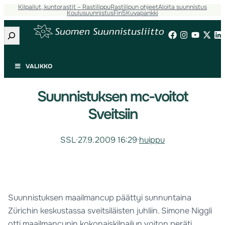
Kilpailut, kuntorastit – Rastilippu
Rastilipun ohjeet
Aloita suunnistus
Koulusuunnistus
Fin5
Kuvapankki
Etsi
VALIKKO
Suunnistuksen mc-voitot
Sveitsiin
SSL
·
27.9.2009 16:29
·
huippu
Suunnistuksen maailmancup päättyi sunnuntaina
Zürichin keskustassa sveitsiläisten juhliin. Simone Niggli
otti maailmancupin kokonaiskilpailun voiton peräti