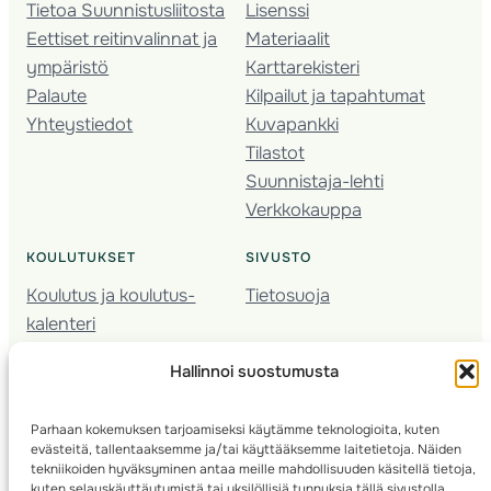
Tietoa Suunnistusliitosta
Lisenssi
Eettiset reitinvalinnat ja
Materiaalit
ympäristö
Karttarekisteri
Palaute
Kilpailut ja tapahtumat
Yhteystiedot
Kuvapankki
Tilastot
Suunnistaja-lehti
Verkkokauppa
KOULUTUKSET
SIVUSTO
Koulutus ja koulutus­
Tietosuoja
kalenteri
Nuorison koulutukset
Hallinnoi suostumusta
Seura­kehittäminen
Valmentaja­koulutus
Parhaan kokemuksen tarjoamiseksi käytämme teknologioita, kuten
Kartoitus
evästeitä, tallentaaksemme ja/tai käyttääksemme laitetietoja. Näiden
Ratamestari
tekniikoiden hyväksyminen antaa meille mahdollisuuden käsitellä tietoja,
kuten selauskäyttäytymistä tai yksilöllisiä tunnuksia tällä sivustolla.