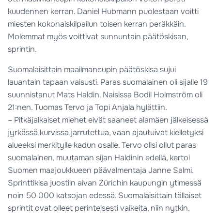
kuudennen kerran. Daniel Hubmann puolestaan voitti
miesten kokonaiskilpailun toisen kerran peräkkäin.
Molemmat myös voittivat sunnuntain päätöskisan,
sprintin.
Suomalaisittain maailmancupin päätöskisa sujui
lauantain tapaan vaisusti. Paras suomalainen oli sijalle 19
suunnistanut Mats Haldin. Naisissa Bodil Holmström oli
21:nen. Tuomas Tervo ja Topi Anjala hylättiin.
– Pitkäjalkaiset miehet eivät saaneet alamäen jälkeisessä
jyrkässä kurvissa jarrutettua, vaan ajautuivat kielletyksi
alueeksi merkitylle kadun osalle. Tervo olisi ollut paras
suomalainen, muutaman sijan Haldinin edellä, kertoi
Suomen maajoukkueen päävalmentaja Janne Salmi.
Sprinttikisa juostiin aivan Zürichin kaupungin ytimessä
noin 50 000 katsojan edessä. Suomalaisittain tällaiset
sprintit ovat olleet perinteisesti vaikeita, niin nytkin,