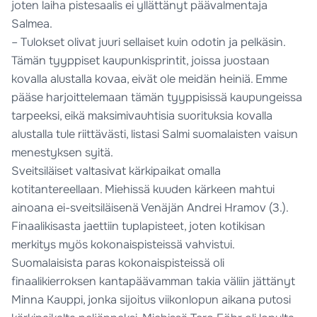
joten laiha pistesaalis ei yllättänyt päävalmentaja
Salmea.
– Tulokset olivat juuri sellaiset kuin odotin ja pelkäsin.
Tämän tyyppiset kaupunkisprintit, joissa juostaan
kovalla alustalla kovaa, eivät ole meidän heiniä. Emme
pääse harjoittelemaan tämän tyyppisissä kaupungeissa
tarpeeksi, eikä maksimivauhtisia suorituksia kovalla
alustalla tule riittävästi, listasi Salmi suomalaisten vaisun
menestyksen syitä.
Sveitsiläiset valtasivat kärkipaikat omalla
kotitantereellaan. Miehissä kuuden kärkeen mahtui
ainoana ei-sveitsiläisenä Venäjän Andrei Hramov (3.).
Finaalikisasta jaettiin tuplapisteet, joten kotikisan
merkitys myös kokonaispisteissä vahvistui.
Suomalaisista paras kokonaispisteissä oli
finaalikierroksen kantapäävamman takia väliin jättänyt
Minna Kauppi, jonka sijoitus viikonlopun aikana putosi