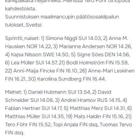
kärkipaikalta neljänneksi. Miehissä Tero Föhr oli lopulta
kahdestoista.
Suunnistuksen maailmancupin päätösosakilpailun
tulokset, Sveitsi:
Sprintti, naiset: 1) Simone Niggli SUI 14.03, 2) Anne M.
Hausken NOR 14.22, 3) Marianne Andersen NOR 14.26,
4) Kajsa Nilsson SWE 14.50, 5) Signe Söes DEN 14.56,
6) Lea Müller SUI 14.57, 21) Bodil Holmström FIN 15.59,
22) Anni-Maija Fincke FIN 16.10, 26) Anne-Mari Leskinen
FIN 16.21, 30) Karoliina Sundberg FIN 16.44.
Miehet: 1) Daniel Hubmann SUI 13.54, 2) David
Schneider SUI 14.08, 3) Andrei Hramov RUS 14.15, 4)
Fabian Hertner SUI 14.17, 5) Matthias Merz SUI 14.31, 6)
Matthias Müller SUI 14.35, 19) Mats Haldin FIN 15.16, 21)
Tero Föhr FIN 15.52, Topi Anjala FIN dsq, Tuomas Tervo
FIN dsq.